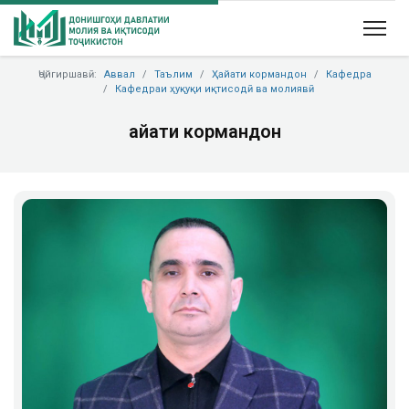
Ҷойгиршавӣ:
Аввал
Таълим
Ҳайати кормандон
Кафедра
Кафедраи ҳуқуқи иқтисодӣ ва молиявӣ
Ҳайати кормандон