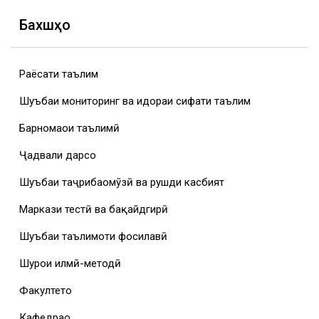
Бахшҳо
Раёсати таълим
Шуъбаи мониторинг ва идораи сифати таълим
Барномаҳои таълимӣ
Ҷадвали дарсҳо
Шуъбаи таҷрибаомӯзӣ ва рушди касбият
Маркази тестӣ ва бақайдгирӣ
Шуъбаи таълимоти фосилавӣ
Шурои илмӣ-методӣ
Факултетҳо
Кафедраҳо