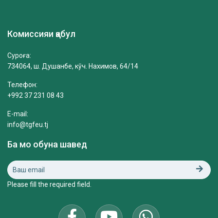
Комиссияи қабул
Суроға:
734064, ш. Душанбе, кӯч. Нахимов, 64/14
Телефон:
+992 37 231 08 43
E-mail:
info@tgfeu.tj
Ба мо обуна шавед
Please fill the required field.