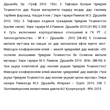
Душанбе, Эр –Граф 2012. 152с. 2. Тафсири Қонуни Ҷумҳурии
Тоҷикистон дар бораи масъулияти падару модар дар таълиму
тарбияи фарзанд. Нашри II-юм / Зери таҳрири Раҳимов М.З. Душанбе
2012. 132с. 3. Тафсири кодекси граждании Ҷумҳурии Тоҷикистон
(қисми сеюм). Зери таҳрири М.З.Раҳимов. Душанбе 2013.(41-85) С.303
4. Суть включения корпоративных отношений в ГК РТ. //
Законодательство. - №4 – Душанбе - 2012 (38-45) 5. Созмони
милали муттаҳид ва нақши он дар масъалаҳои ҳифзи муҳити зист.
Маводҳои конференсияи илмӣ – амалӣ ҷумҳуриявӣ дар мавзӯи: «20-
солагии аъзошавии Ҷумҳурии Точикистон ба Созмони милали
мутаҳид»/ Зери таҳрири М.З. Раҳимов. Душанбе 2013. 429с. (88-94) 6.
Ҷои ҳуқуқи комплексӣ дар низоми ҳуқуқии Ҷумҳурии Тоҷикистон//
Маводҳои конференсияи илмӣ-амалии ҷумҳуриявӣ дар мавзӯи «Ҷои
ҳуқуқи Ҷумҳурии Тоҷикистон дар низоми ҳуқуқии ҷаҳони муосир» /Зери
назари Раҳимзода М.З. Душанбе, Ипериал – Групп. 2015. 296 7.
Эъломиякунонии хизматчиени давлатӣ// Қонунгузорӣ - №4- 2015