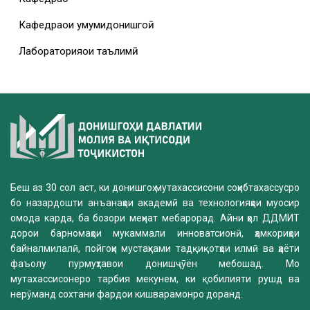
Кафедраҳои умумидонишгоҳӣ
Лабораторияҳои таълимӣ
Беш аз 30 сол аст, ки донишгоҳ мутахассисони соҳибтахассусро
бо назардошти анъанаҳои академӣ ва технологияҳои муосир
омода карда, ба бозори меҳнат мебарорад. Айни ҳол ДДМИТ
дорои барномаҳои мукаммали инноватсионӣ, ҳамкориҳои
байналмилалӣ, пойгоҳи мустаҳками тадқиқотҳои илмӣ ва ҳаёти
фаъолу пурмуҳтавои донишҷӯён мебошад. Мо
мутахассисонеро тарбия мекунем, ки қобилияти рушд ва
нерӯманд сохтани фардои кишварамонро доранд.