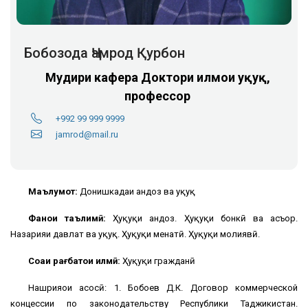
Бобозода Ҷамрод Қурбон
Мудири кафера
Доктори илмҳои ҳуқуқ,
профессор
+992 99 999 9999
jamrod@mail.ru
Маълумот:
Донишкадаи андоз ва ҳуқуқ
Фанҳои таълимӣ:
Ҳуқуқи андоз. Ҳуқуқи бонкӣ ва асъор.
Назарияи давлат ва ҳуқуқ. Ҳуқуқи меҳнатӣ. Ҳуқуқи молиявӣ.
Соҳаи рағбатҳои илмӣ:
Ҳуқуқи гражданӣ
Нашрияҳои асосӣ: 1. Бобоев Д.К. Договор коммерческой
концессии по законодательству Республики Таджикистан.