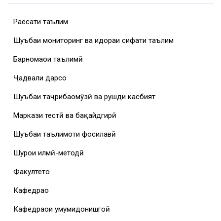
Раёсати таълим
Шуъбаи мониторинг ва идораи сифати таълим
Барномаҳои таълимӣ
Ҷадвали дарсҳо
Шуъбаи таҷрибаомӯзӣ ва рушди касбият
Маркази тестӣ ва бақайдгирӣ
Шуъбаи таълимоти фосилавӣ
Шурои илмӣ-методӣ
Факултетҳо
Кафедраҳо
Кафедраҳои умумидонишгоҳӣ