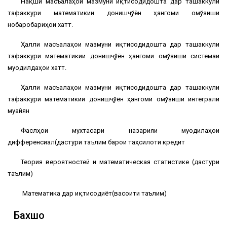
Нақши масъалаҳои мазмуни иқтисодидошта дар ташаккули
тафаккури математикии донишҷўён ҳангоми омўзиши
нобаробариҳои хаттӣ.
Ҳалли масъалаҳои мазмуни иқтисодидошта дар ташаккули
тафаккури математикии донишҷўён ҳангоми омўзиши системаи
муодилдаҳои хаттӣ.
Ҳалли масъалаҳои мазмуни иқтисодидошта дар ташаккули
тафаккури математикии донишҷўён ҳангоми омўзиши интеграли
муайян
Фаслҳои мухтасари назарияи муодилаҳои
дифференсиалӣ(дастури таълимӣ барои таҳсилоти кредитӣ
Теория вероятностей и математическая статистике (дастури
таълимӣ)
Математика дар иқтисодиёт(васоити таълимӣ)
Бахшҳо