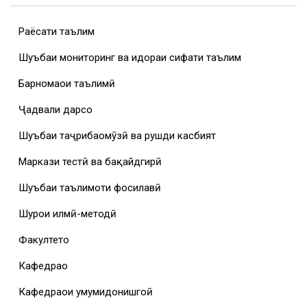
Раёсати таълим
Шуъбаи мониторинг ва идораи сифати таълим
Барномаҳои таълимӣ
Ҷадвали дарсҳо
Шуъбаи таҷрибаомӯзӣ ва рушди касбият
Маркази тестӣ ва бақайдгирӣ
Шуъбаи таълимоти фосилавӣ
Шурои илмӣ-методӣ
Факултетҳо
Кафедраҳо
Кафедраҳои умумидонишгоҳӣ