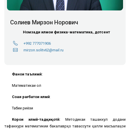
Солиев Мирзон Норович
Номзади илмҳои физика-математика, дотсент
+992 777071906
mirzon.solitv62@mail.ru
Фанҳои таълимӣ:
Математикаи олӣ
Соҳаи рағбатҳои илмӣ
:
Табии риёзи
Корҳои илмӣ-тадқиқотӣ:
Методикаи ташаккул додани
тафаккури математикии бакалаврҳо тавассути ҳалли масъалаҳои