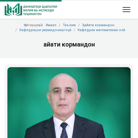
Ҷойгиршавӣ:
Аввал
Таълим
Ҳайати кормандон
Кафедраҳои умумидонишгоҳӣ
Кафедраи математикаи олӣ
Ҳайати кормандон