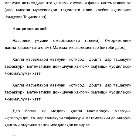
мазмуни иқтисодидошта ҳангоми омўзиши фанни математикаи олӣ
(дар мисоли муассисаҳои таҳсилоти олии касбии иқтисодии
Ҷумҳурии Тоҷикистон)
Нашрияҳои асосӣ:
Назарияи умумии омор(васоити таълимӣ). Оморимолияи
давлатӣ( васоититаълимӣ). Математикаи элементарӣ (китоби дарсӣ)
Ҳалли масъалаҳои мазмуни иқтисодӣ дошта дар ташакули
тафаккури математикии донишҷўён ҳангоми омўзиши муодилаҳои
якномаълумаи хаттӣ
Ҳалли масъалаҳои мазмуни иқтисодӣ дошта дар ташакули
тафаккури математикии донишҷўён ҳангоми омўзиши муодилаҳои
якномаълумаи хаттӣ
Дар бораи як модели ҳалли масъалаҳои мазмуни
иқтисодидошта дар ташакули тафаккури математикии донишҷўён
ҳангоми омўзиши ҳалли муодилаҳои квадратӣ