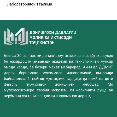
Лабораторияҳои таълимӣ
Беш аз 30 сол аст, ки донишгоҳ мутахассисони соҳибтахассусро
бо назардошти анъанаҳои академӣ ва технологияҳои муосир
омода карда, ба бозори меҳнат мебарорад. Айни ҳол ДДМИТ
дорои барномаҳои мукаммали инноватсионӣ, ҳамкориҳои
байналмилалӣ, пойгоҳи мустаҳками тадқиқотҳои илмӣ ва ҳаёти
фаъолу пурмуҳтавои донишҷӯён мебошад. Мо
мутахассисонеро тарбия мекунем, ки қобилияти рушд ва
нерӯманд сохтани фардои кишварамонро доранд.