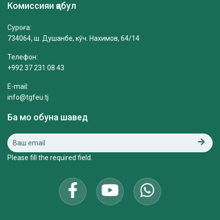
Комиссияи қабул
Суроға:
734064, ш. Душанбе, кӯч. Нахимов, 64/14
Телефон:
+992 37 231 08 43
E-mail:
info@tgfeu.tj
Ба мо обуна шавед
Please fill the required field.