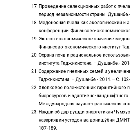
Проведение селекционных работ с пчел
период независимости страны. Душанбе.- 2
Медоносная пчела как экологический и 
конференции. Финансово-экономического 
Эколого-экономическое значение медоно
Финансово-экономического институт Таджи
Охрана почв и рациональное использова
института Таджикистана. – Душанбе.- 2014
Содержание пчелиных семей и увеличени
Таджикистана. – Душанбе.- 2014. – С. 102
Хлопковое поле-источник гарантийного 
биоресурсов и адаптивно-ландшафтного 
Международная научно-практическая кон
Нақши об дар рушди энергетикаи Ҷумҳури
назариявии устодон ва донишҷўёни ДМИТ б
187-189.