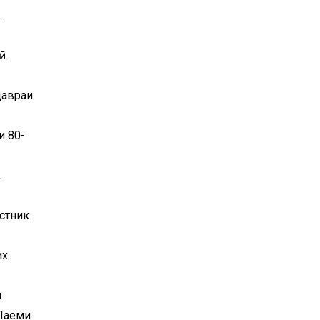
.
ӣ.
давраи
и 80-
.
стник
их
и
 Паёми