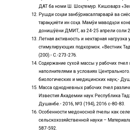
ДАТ ба номи Ш. Шоҳтемур. Кишоварз «Земл
Рушди соҳаи занбўриасалпарварӣ ва сиёс
тараққиёти ин соҳа. Маҷмўи маводҳои ко
донишҷўёни ДМИТ, аз 24-25 апрели соли 2
Летная активность и нектарная нагрузка
стимулирующих подкормок. «Вестник Тадж
(200).- С.-273-276.
Содержание сухой массы у рабочих пче
наполнителями в условиях Центрального
биологических и медицинских наук;- Душан
Масса однодневных рабочих пчел разли
Известия Академии наук Республика Тадж
Душанбе.- 2016, №3 (194), 2016 с-80-83.
Особенности медоносной пчелы как селе
сельскохозяйственной науки – Материалы
587-592.