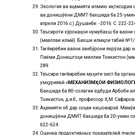
Экология ва аҳамияти илмию иқтисодии 
ва донишҷўёни ДМИТ бахшида ба 25-умин 
апрели 2016 с.) Душанбе. -2016. С. 222-22
Таъсироти хўрокаҳои нумубахш ба вазни
(маҷаллаи илмӣ). Бахши илмҳои табиӣ №1/
Тағйирёбии вазни занбўрони якрўза дар 
Паёми Донишгоҳи миллии Тоҷикистон (маҷ
289.
Таъсири тағйирёбии муҳити зист ба орга
ҷумҳуриявӣ
«МЕХАНИЗМҲОИ ФИЗИОЛОГ
Бахшида ба 80-солагии ёдбуди Арбоби и
Тоҷикистон, д.и.б., профессор Ҳ.М. Сафаро
Аҳамияти об дар соҳаи кишоварзӣ. Маҷмў
донишҷўёни ДМИТ бахшида ба 20-умин солг
622-624.
Оценка продуктивных показателей пчели