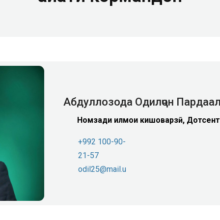
Абдуллозода Одилҷон Пардаа
Номзади илмҳои кишоварзӣ, Дотсент
+992 100-90-
21-57
odil25@mail.u