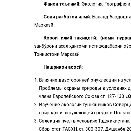
Фанҳои таълимӣ:
Экология, Географияи
Соҳаи рағбатҳои илмӣ:
Баланд бардоштан
Марказӣ
Корҳои илмӣ-таҳқиқотӣ: (номи пур
занбўрони асал ҳангоми истифодабарии хў
Тоҷикистони Марказӣ
Нашрияҳои асосӣ:
Влияние двусторонней энуклеации на ус
Проблемы охраны природы в условиях де
члена Европейского Союза ст. 127-133
«
O
Изучение экологии тушканчиков Северцо
природы и окружающей среды в Польше 
Селекция пчел в условиях Таджикистана.
Сбор. стат. ТАСХН. ст. 300-307. Душанбе 2