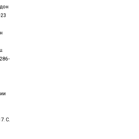
одон
-23
н
ш.
286-
зии
. С.