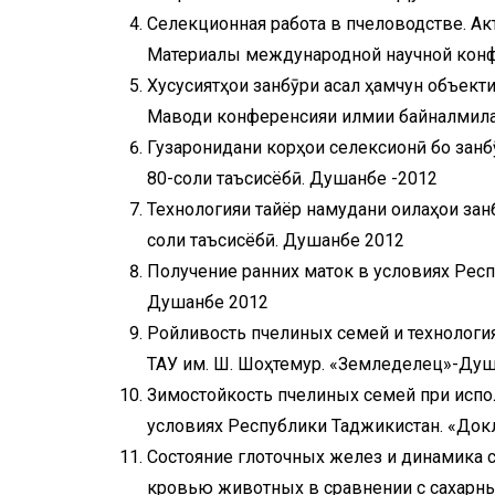
Селекционная работа в пчеловодстве. А
Материалы международной научной конф
Хусусиятҳои занбӯри асал ҳамчун объект
Маводи конференсияи илмии байналмила
Гузаронидани корҳои селексионӣ бо занб
80-соли таъсисёбӣ. Душанбе -2012
Технологияи тайёр намудани оилаҳои зан
соли таъсисёбӣ. Душанбе 2012
Получение ранних маток в условиях Респ
Душанбе 2012
Ройливость пчелиных семей и технология
ТАУ им. Ш. Шоҳтемур. «Земледелец»-Душанб
Зимостойкость пчелиных семей при исп
условиях Республики Таджикистан. «Докла
Состояние глоточных желез и динамика с
кровью животных в сравнении с сахарны