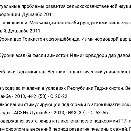
ктуальные проблемы развития сельскохозяйственной науки
еренции. Душанбе 2011.
и селексионӣ. Масъалаҳои ҳалталаби рушди илми кишоварз
лӣ. Душанбе 2011
ӯрони дар Тоҷикистон афзоишёбанда. Илми чорводорӣ дар 
бўрони асал ба фасли зимистон. Илми чорводорӣ дар давра
ублики Таджикистан. Вестник Педагогический университет
 ухода за пчелами в условиях Республики Таджикистан. Ве
е.- 2013, -№2. (58).- С. 20-22.
ользовании стимулирующей подкормки в агроклиматическ
ды ТАСХН» Душанбе.- 2013,- № 3.(37). - С. 53-56.
одержания азота, жира и гликогена после подкормки ГТЛ 
м сиропом в весенний период развития пчелиных семей.