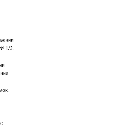
овании
№ 1/3.
ми
ение
мок.
С.