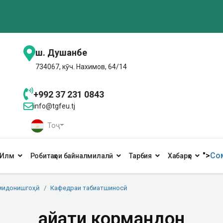
ш. Душанбе
734067, кӯч. Нахимов, 64/14
+992 37 231 0843
info@tgfeu.tj
Тоҷ
">
Сом
Илм
Робитаҳои байналмилалӣ
Тарбия
Хабарҳо
мидонишгоҳӣ
Кафедраи табиатшиносӣ
Ҳайати кормандон