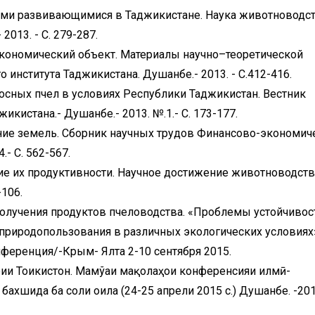
ами развивающимися в Таджикистане. Наука животноводст
013. - С. 279-287.
экономический объект. Материалы научно–теоретической
института Таджикистана. Душанбе.- 2013. - С.412-416.
сных пчел в условиях Республики Таджикистан. Вестник
кистана.- Душанбе.- 2013. №.1.- С. 173-177.
ние земель. Сборник научных трудов Финансово-экономич
.- С. 562-567.
е их продуктивности. Научное достижение животноводств
-106.
получения продуктов пчеловодства. «Проблемы устойчивос
природопользования в различных экологических условиях
ференция/-Крым- Ялта 2-10 сентября 2015.
и Тоҷикистон. Маҷмўаи мақолаҳои конференсияи илмӣ-
ахшида ба соли оила (24-25 апрели 2015 с.) Душанбе. -2015