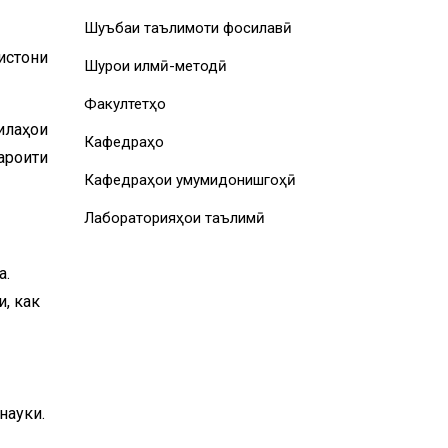
Шуъбаи таълимоти фосилавӣ
истони
Шурои илмӣ-методӣ
Факултетҳо
илаҳои
Кафедраҳо
ароити
Кафедраҳои умумидонишгоҳӣ
Лабораторияҳои таълимӣ
а.
, как
науки.