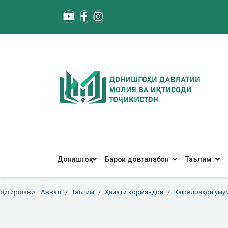
Донишгоҳ
Барои довталабон
Таълим
Ҷойгиршавӣ:
Аввал
Таълим
Ҳайати кормандон
Кафедраҳои уму