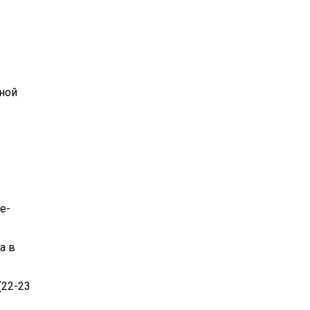
ной
е-
а в
(22-23