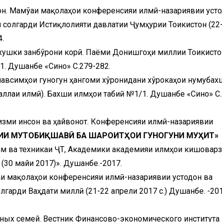
он. Маҷмўаи мақолаҳои конференсияи илмӣ-назариявии уст
солгарди Истиқлолияти давлатии Ҷумҳурии Тоҷикистон (22
4.
 хушки занбўрони корӣ. Паёми Донишгоҳи миллии Тоҷикисто
1. Душанбе «Сино» С.279-282.
мавсимҳои гуногун ҳангоми хўронидани хўрокаҳои нумубах
аллаи илмӣ). Бахши илмҳои табиӣ №1/1. Душанбе «Сино» С.
низми инсон ва ҳайвонот. Конференсияи илмӣ-назариявии
ИИ МУТОБИҚШАВӢ БА ШАРОИТҲОИ ГУНОГУНИ МУҲИТ»
лм ва техникаи ҶТ, Академики академияи илмҳои кишовар
в (30 майи 2017)». Душанбе.-2017.
аи мақолаҳои конференсияи илмӣ-назариявии устодон ва
арди Ваҳдати миллӣ (21-22 апрели 2017 с.) Душанбе. -2017
ных семей. Вестник Финансово-экономического института