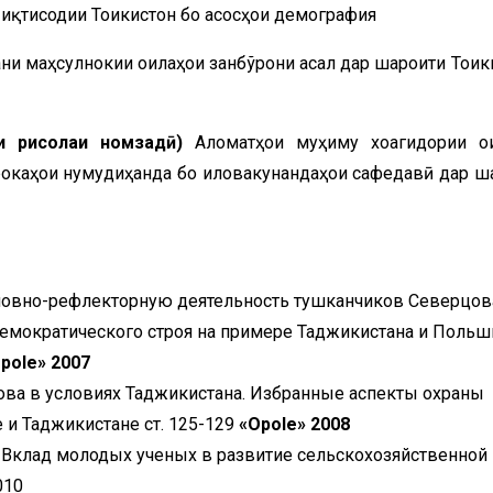
 иқтисодии Тоҷикистон бо асосҳои демография
и маҳсулнокии оилаҳои занбўрони асал дар шароити Тоҷик
раи рисолаи номзадӣ)
Аломатҳои муҳиму хоҷагидории о
рокаҳои нумудиҳанда бо иловакунандаҳои сафедавӣ дар ш
ловно-рефлекторную деятельность тушканчиков Северцов
мократического строя на примере Таджикистана и Польши
pole
» 2007
ва в условиях Таджикистана. Избранные аспекты охраны
и Таджикистане ст. 125-129
«
Opole
» 2008
 Вклад молодых ученых в развитие сельскохозяйственной 
010