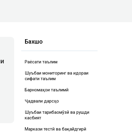
Бахшҳо
ли
Раёсати таълим
Шуъбаи мониторинг ва идораи
сифати таълим
Барномаҳои таълимӣ
Ҷадвали дарсҳо
Шуъбаи таҷрибаомӯзӣ ва рушди
касбият
Маркази тестӣ ва бақайдгирӣ