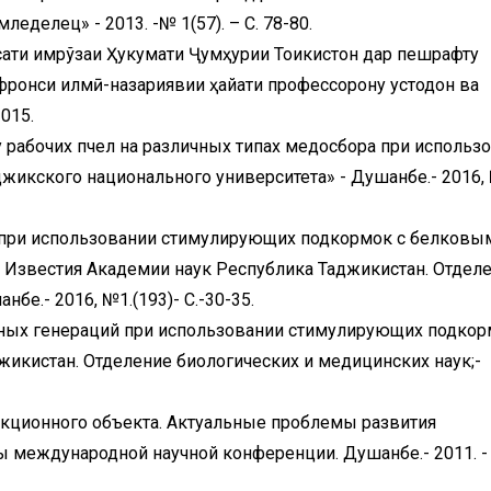
еделец» - 2013. -№ 1(57). – С. 78-80.
ати имрўзаи Ҳукумати Ҷумҳурии Тоҷикистон дар пешрафту
нфронси илмӣ-назариявии ҳайати профессорону устодон ва
015.
 у рабочих пчел на различных типах медосбора при использ
икского национального университета» - Душанбе.- 2016, 
л при использовании стимулирующих подкормок с белковы
. Известия Академии наук Республика Таджикистан. Отдел
бе.- 2016, №1.(193)- С.-30-35.
чных генераций при использовании стимулирующих подкор
икистан. Отделение биологических и медицинских наук;-
кционного объекта. Актуальные проблемы развития
 международной научной конференции. Душанбе.- 2011. - 