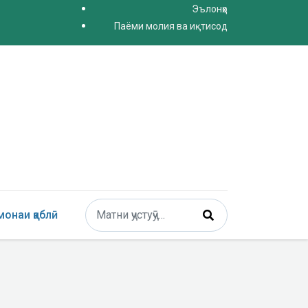
Эълонҳо
Паёми молия ва иқтисод
Поиск
онаи қаблӣ
Type 2 or more characters for results.