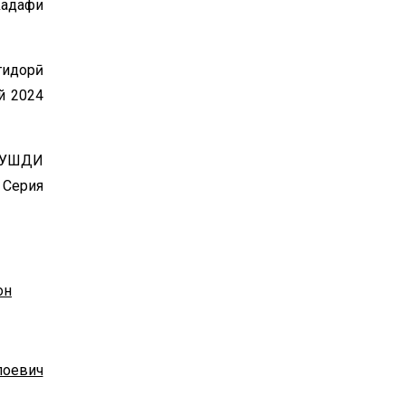
Хадафи
гидорӣ
й 2024
РУШДИ
 Серия
он
оевич