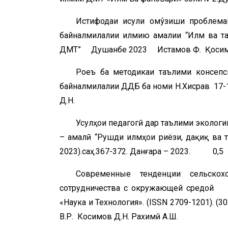
Истифодаи исули омўзиши про
байналмилалии илмию амалии “Илм ва таҳ
ДМТ” Душанбе 2023 Истамов Ф. Қосим
Роҷеъ ба методикаи таълими конс
байналмилалии ДДБ ба номи Н.Хисрав 
Д.Н.
Усулҳои педагогӣ дар таълими экол
– амалӣ “Рушди илмҳои риёзи, дақиқ ва т
2023).саҳ.367-372. Данғара – 2023. 0,5 
Современные тенденции сельскох
сотрудничества с окружающей средой 
«Наука и Технология». (ISSN 2709-1201)
В.Р. Косимов Д.Н. Рахимӣ А.Ш.