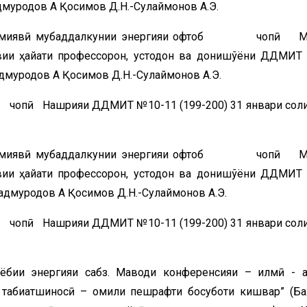
муродов А Қосимов Д.Н.-Сулаймонов А.Э.
и химиявӣ мубаддалкунии энергияи офтоб чопӣ Ма
ии ҳайати профессорон, устодон ва донишҷўёни ДДМИТ 
муродов А Қосимов Д.Н.-Сулаймонов А.Э.
р чопӣ Нашрияи ДДМИТ №10-11 (199-200) 31 январи сол
и химиявӣ мубаддалкунии энергияи офтоб чопӣ Ма
ии ҳайати профессорон, устодон ва донишҷўёни ДДМИТ 
муродов А Қосимов Д.Н.-Сулаймонов А.Э.
р чопӣ Нашрияи ДДМИТ №10-11 (199-200) 31 январи сол
ёбии энергияи сабз. Маводи конференсияи – илмӣ - 
 табиатшиносӣ – омили пешрафти босуботи кишвар” (Б