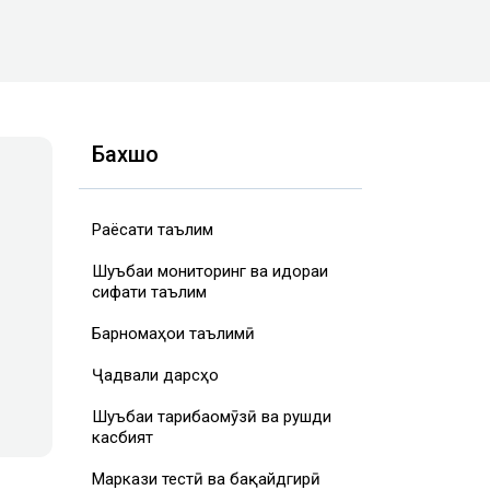
Бахшҳо
Раёсати таълим
Шуъбаи мониторинг ва идораи
сифати таълим
Барномаҳои таълимӣ
Ҷадвали дарсҳо
Шуъбаи таҷрибаомӯзӣ ва рушди
касбият
Маркази тестӣ ва бақайдгирӣ