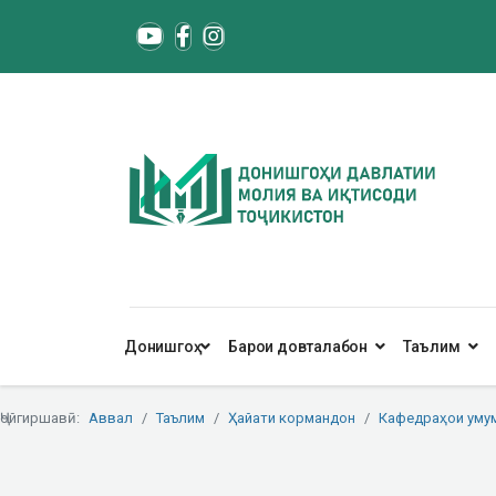
Донишгоҳ
Барои довталабон
Таълим
Ҷойгиршавӣ:
Аввал
Таълим
Ҳайати кормандон
Кафедраҳои уму