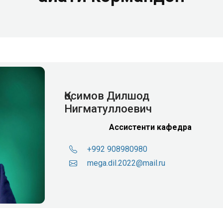
Қосимов Дилшод
Нигматуллоевич
Ассистенти кафедра
+992 908980980
mega.dil.2022@mail.ru