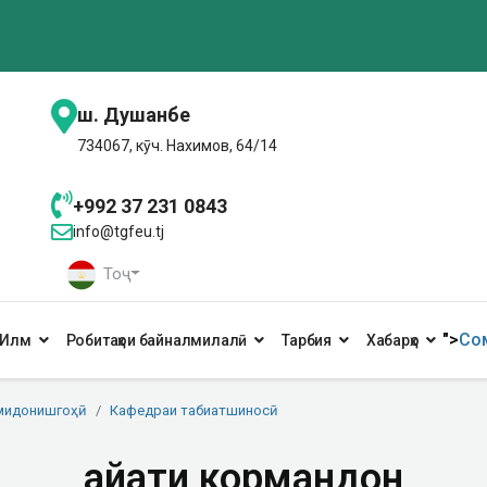
ш. Душанбе
734067, кӯч. Нахимов, 64/14
+992 37 231 0843
info@tgfeu.tj
Тоҷ
">
Сом
Илм
Робитаҳои байналмилалӣ
Тарбия
Хабарҳо
мидонишгоҳӣ
Кафедраи табиатшиносӣ
Ҳайати кормандон