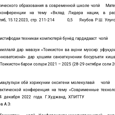
ического образования в современной школе чопӣ Мат
й конференции на тему «Вклад Лидера нации, в ра
Куляб, 15.12.2023, стр. 211-214 0,5 Якубов Р.Ш. Улуғо
а истифодаи техникаи компютерӣ бунёд гардидааст чопӣ
ллалӣ дар мавзуи «Тоҷикистон ва ҷаҳони муосир: уфуқҳо
инноватсионӣ» дар ҳошияи саноаткунонии босуръати киш
оҷикистон барои солҳои 2021 – 2025 (28-29 октябри соли
б ва маҳлулҳои обӣ хориҷкунии оксигени молекулав
актической конференция на тему «Соврименные технол
ости».24 декабря 2022 года. Г.Худжанд, Х
в А.Э.