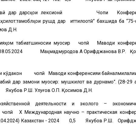
блемавӣ дар дарсҳои лексионӣ Чопи Конфере
силот:тамоблҳои рушд дар иттилоотӣ” бахшида ба “75-
ов Д.Н.
епсияҳом табиатшиносии муосир чопӣ Маводи конфер
17-18.05.2024 Маҳмадмуродов А Орифджанова В.Р. Қ
огии кўдакон чопӣ Маводи конференсияи байналмилали
абиӣ дар замони муосир: мушкилот ва дурнамо”. (28-29 
Якубов Р.Ш. Улуғов О.П. Қосимов Д.Н.
озяйственной деятельности и эколого – экономиче
чопӣ Х Международная научно – практическая конфе
. (30.04.2024) Казахстан - 2024 0,5 Якубов Р.Ш. Орифд