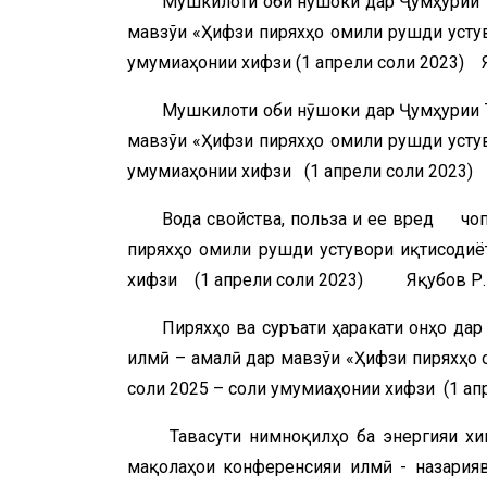
Мушкилоти оби нӯшоки дар Ҷумҳурии 
мавзўи «Ҳифзи пиряхҳо омили рушди устув
умумиҷаҳонии хифзи (1 апрели соли 2023) 
Мушкилоти оби нӯшоки дар Ҷумҳурии 
мавзўи «Ҳифзи пиряхҳо омили рушди устув
умумиҷаҳонии хифзи (1 апрели соли 2023) 
Вода свойства, польза и ее вред чо
пиряхҳо омили рушди устувори иқтисодиё
хифзи (1 апрели соли 2023) Яқубов Р.Ш.
Пиряхҳо ва суръати ҳаракати онҳо 
илмӣ – амалӣ дар мавзўи «Ҳифзи пиряхҳо 
соли 2025 – соли умумиҷаҳонии хифзи (1 а
Тавасути нимноқилҳо ба энергия
мақолаҳои конференсияи илмӣ - назарияв