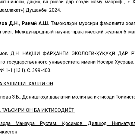
атшиносӣ, дақиқ ва риёзӣ дар соҳаи илму маориф , « 
 мамлакат») Душанбе 2024.
ов Д.Н., Раҳимӣ А.Ш.
Тамоюлҳои муосири фаъолияти хоҷа
и зист. Международный научно-практический журнал 6 ма
Қосимов Д.Н. НАҚШИ ФАРҲАНГИ ЭКОЛОГӢ-ҲУҚУҚӢ ДАР 
 государственного университета имени Носира Хусрава.
 1-1 (131). С. 399-403.
 ВА КУШИШИ
Ҳ
АЛЛИ ОН
пова З.Б..
Донишгоҳи давлатии молия ва иқтисоди Тоҷикист
А ТАЪСИРИ ОН БА ИҚТИСОДИЁТ
мзода Манзура Рустам.
Қосимов Дилшод Нигматулл
икистон