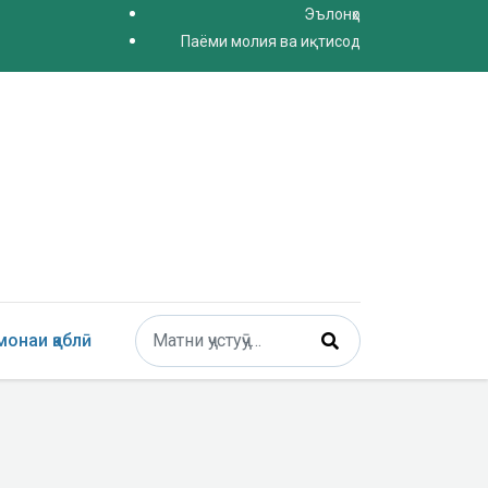
Эълонҳо
Паёми молия ва иқтисод
Поиск
онаи қаблӣ
Type 2 or more characters for results.