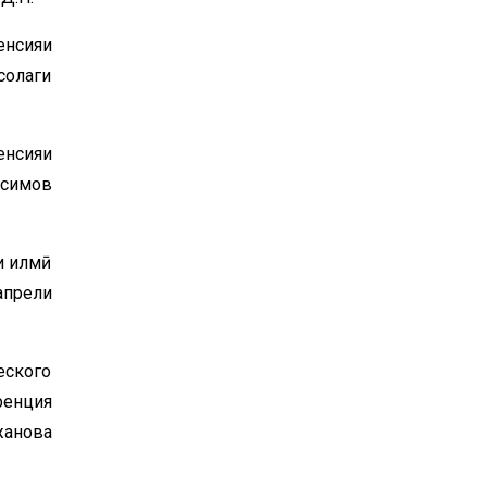
нсияи
солаги
енсияи
осимов
и илмӣ
апрели
ского
ренция
жанова