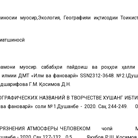
иносии муосир,Экология, Географияи иқтисодии Тоҷикис
биатшиносӣ
замони муосир. сабабҳои пайдоиш ва роҳҳои ҳалли
лмии ДМТ «Илм ва фановарӣ» SSN2312-3648. №2.IДуш
адшарифова Г.М. Қосимов Д.Н.
ОГРАФИЧЕСКИХ НАЗВАНИЙ В ТВОРЧЕСТВЕ ХУШАНГ ИБТ
а фановарӣ» соли №1.Душанбе - 2020. Саҳ 244-249
ЗАГРЯЗНЕНИЯ АТМОСФЕРЫ ЧЕЛОВЕКОМ чопӣ Ма
ушанбе - 2020. Саҳ 127-132. 0,5 Якубов Р.Ш. Қосимов