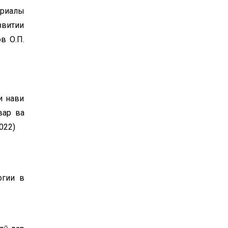
ериалы
звитии
в О.П.
и нави
вар ва
 2022)
ӣ чопӣ
огии в
ПИТТУ