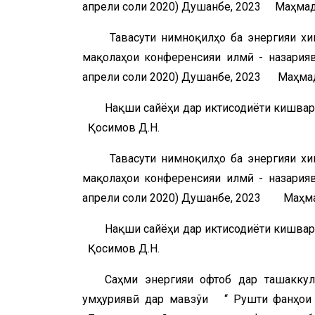
апрели соли 2020) Душанбе, 2023 Маҳмад
Тавасути нимноқилҳо ба энергия
мақолаҳои конференсияи илмӣ - назарияв
апрели соли 2020) Душанбе, 2023 Маҳмад
Нақши сайёҳи дар иктисодиёти кишва
Қосимов Д.Н.
Тавасути нимноқилҳо ба энергия
мақолаҳои конференсияи илмӣ - назарияв
апрели соли 2020) Душанбе, 2023 Маҳмад
Нақши сайёҳи дар иктисодиёти кишва
Қосимов Д.Н.
Саҳми энергияи офтоб дар ташаккул
ҷумҳуриявӣ дар мавзўи “ Рушти фанҳои