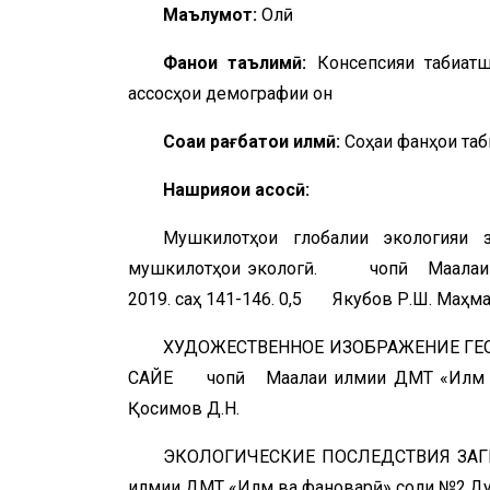
Маълумот:
Олӣ
Фанҳои таълимӣ:
Консепсияи табиатш
ассосҳои демографии он
Соҳаи рағбатҳои илмӣ:
Соҳаи фанҳои та
Нашрияҳои асосӣ:
Мушкилотҳои глобалии экологияи 
мушкилотҳои экологӣ. чопӣ Маҷалаи и
2019. саҳ 141-146. 0,5 Якубов Р.Ш. Маҳм
ХУДОЖЕСТВЕННОЕ ИЗОБРАЖЕНИЕ ГЕ
САЙЕ чопӣ Маҷалаи илмии ДМТ «Илм в
Қосимов Д.Н.
ЭКОЛОГИЧЕСКИЕ ПОСЛЕДСТВИЯ 
илмии ДМТ «Илм ва фановарӣ» соли №2.Д