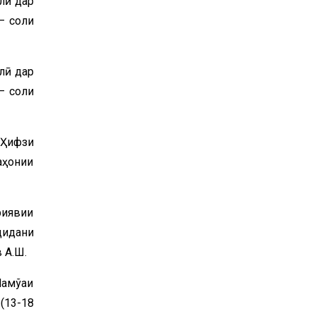
лӣ дар
– соли
лӣ дар
– соли
«Ҳифзи
аҳонии
риявии
дидани
 А.Ш.
ҷмўаи
(13-18