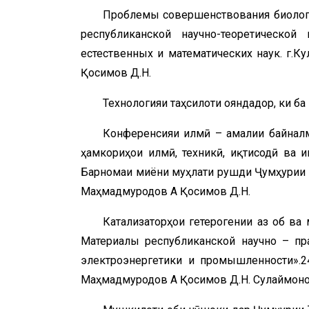
Проблемы совершенствования биолог
республиканской научно-теоретическо
естественных и математических наук. г.
Қосимов Д.Н.
Технологияи таҳсилоти ояндадор, ки б
Конференсияи илмӣ – амалии байналми
ҳамкориҳои илмӣ, техникӣ, иқтисодӣ ва 
Барномаи миёни муҳлати рушди Ҷумҳурии Т
Маҳмадмуродов А Қосимов Д.Н.
Катализаторҳои гетерогении аз о
Материалы республиканской научно – пр
электроэнергетики и промышленн
Маҳмадмуродов А Қосимов Д.Н. Сулаймоно