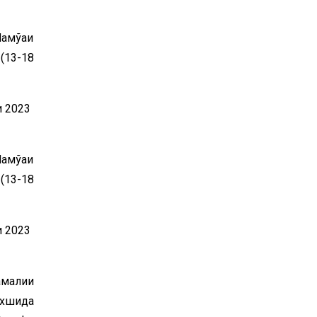
ҷмўаи
(13-18
и 2023
ҷмўаи
(13-18
и 2023
амалии
ахшида