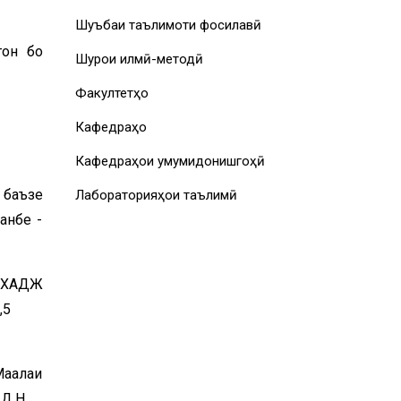
Шуъбаи таълимоти фосилавӣ
тон бо
Шурои илмӣ-методӣ
Факултетҳо
Кафедраҳо
Кафедраҳои умумидонишгоҳӣ
 баъзе
Лабораторияҳои таълимӣ
анбе -
ИХАДЖ
. 0,5
ҷалаи
 Д.Н.