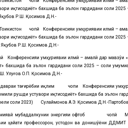
Тоҷикистон чопӣ Конференсияи ҷумҳуриявии илмӣ – ама
ори иқтисодиёт» бахшида ба эълон гардидани соли 2025 
Яқубов Р.Ш. Қосимов Д.Н.-
Тоҷикистон чопӣ Конференсияи ҷумҳуриявии илмӣ – ама
ори иқтисодиёт» бахшида ба эълон гардидани соли 2025 
Яқубов Р.Ш. Қосимов Д.Н.-
пӣ Конференсияи ҷумҳуриявии илмӣ – амалӣ дар мавзўи 
т» бахшида ба эълон гардидани соли 2025 – соли умумиҷ
 Улуғов О.П. Қосимов Д.Н.-
дар давраи тағирёбии иқлим чопи Конференсияи ҷумҳу
омили рушди устувори иқтисодиёт» бахшида ба эълон гар
прели соли 2023) Сулаймонов А.Э. Қосимов Д.Н.-Партобов
и химиявӣ мубаддалкунии энергияи офтоб чопӣ Ма
ии ҳайати профессорон, устодон ва донишҷўёни ДДМИТ 