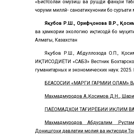
«Бистсолаи омўзиш ва рушди фанҳои таби
чоруми миллӣ- саноатикунонии бо суръати
Яқубов Р.Ш., Орифҷонова В.Р., Қосим
ва ҳамкории экологию иқтисодӣ бо муҳит
Алматы, Казахстан
Яқубов Р.Ш., Абдуллозода О.П., 
ИҚТИСОДИЁТИ «САБЗ» Вестник Бохтарского
гуманитарных и экономических наук. 2025. №
БЕАСОСИИ «МАРГИ ГАРМИИ ОЛАМ»
Маҳмадмуродов
А
.
,Қосимов Д.Н..
, Шари
ПА
Ё
ОМАД
ҲОИ ТАҒИРЁБИИ ИҚЛИМ В
Маҳмадмуродов Абдусалим
.Руста
Донишгоҳи давлатии молия ва иқтисоди Тоҷ