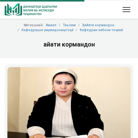
Ҷойгиршавӣ:
Аввал
Таълим
Ҳайати кормандон
Кафедраҳои умумидонишгоҳӣ
Кафедраи забони тоҷикӣ
Ҳайати кормандон