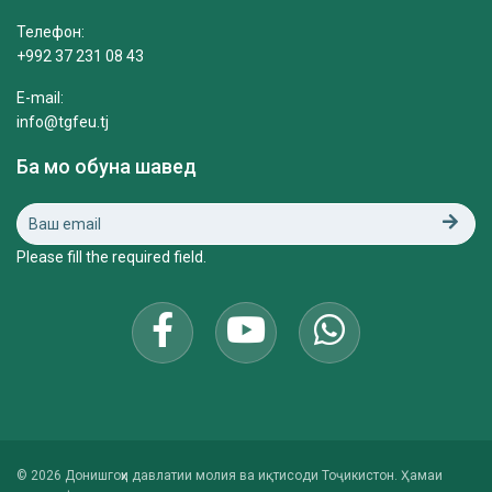
Телефон:
+992 37 231 08 43
E-mail:
info@tgfeu.tj
Ба мо обуна шавед
Please fill the required field.
© 2026 Донишгоҳи давлатии молия ва иқтисоди Тоҷикистон. Ҳамаи