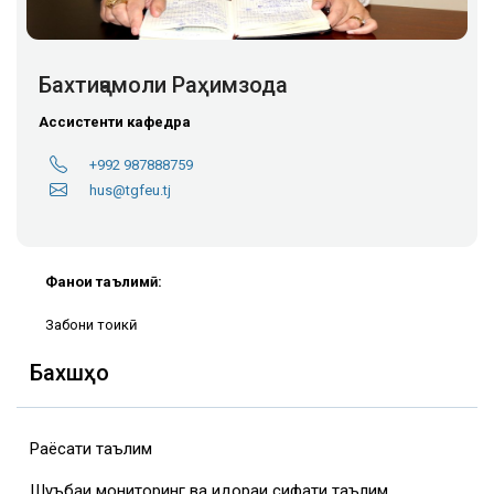
Бахтиҷамоли Раҳимзода
Ассистенти кафедра
+992 987888759
hus@tgfeu.tj
Фанҳои таълимӣ:
Забони тоҷикӣ
Бахшҳо
Раёсати таълим
Шуъбаи мониторинг ва идораи сифати таълим