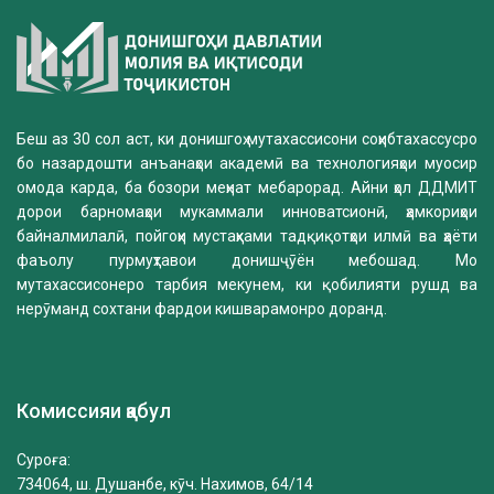
Беш аз 30 сол аст, ки донишгоҳ мутахассисони соҳибтахассусро
бо назардошти анъанаҳои академӣ ва технологияҳои муосир
омода карда, ба бозори меҳнат мебарорад. Айни ҳол ДДМИТ
дорои барномаҳои мукаммали инноватсионӣ, ҳамкориҳои
байналмилалӣ, пойгоҳи мустаҳками тадқиқотҳои илмӣ ва ҳаёти
фаъолу пурмуҳтавои донишҷӯён мебошад. Мо
мутахассисонеро тарбия мекунем, ки қобилияти рушд ва
нерӯманд сохтани фардои кишварамонро доранд.
Комиссияи қабул
Суроға:
734064, ш. Душанбе, кӯч. Нахимов, 64/14