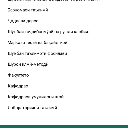
Барномаҳои таълимӣ
Ҷадвали дарсҳо
Шуъбаи таҷрибаомӯзӣ ва рушди касбият
Маркази тестӣ ва бақайдгирӣ
Шуъбаи таълимоти фосилавӣ
Шурои илмӣ-методӣ
Факултетҳо
Кафедраҳо
Кафедраҳои умумидонишгоҳӣ
Лабораторияҳои таълимӣ