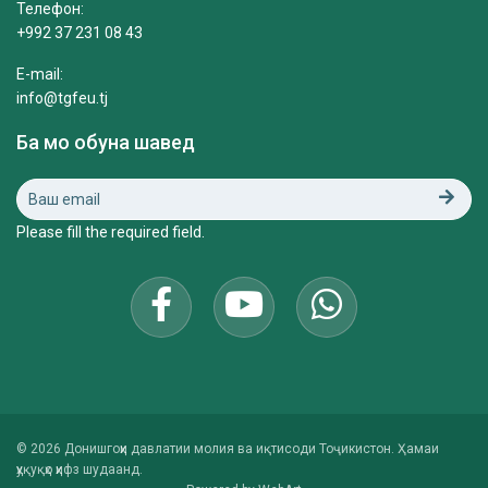
Телефон:
+992 37 231 08 43
E-mail:
info@tgfeu.tj
Ба мо обуна шавед
Please fill the required field.
© 2026 Донишгоҳи давлатии молия ва иқтисоди Тоҷикистон. Ҳамаи
ҳуқуқҳо ҳифз шудаанд.