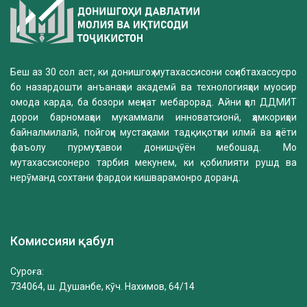
Беш аз 30 сол аст, ки донишгоҳ мутахассисони соҳибтахассусро
бо назардошти анъанаҳои академӣ ва технологияҳои муосир
омода карда, ба бозори меҳнат мебарорад. Айни ҳол ДДМИТ
дорои барномаҳои мукаммали инноватсионӣ, ҳамкориҳои
байналмилалӣ, пойгоҳи мустаҳками тадқиқотҳои илмӣ ва ҳаёти
фаъолу пурмуҳтавои донишҷӯён мебошад. Мо
мутахассисонеро тарбия мекунем, ки қобилияти рушд ва
нерӯманд сохтани фардои кишварамонро доранд.
Комиссияи қабул
Суроға:
734064, ш. Душанбе, кӯч. Нахимов, 64/14