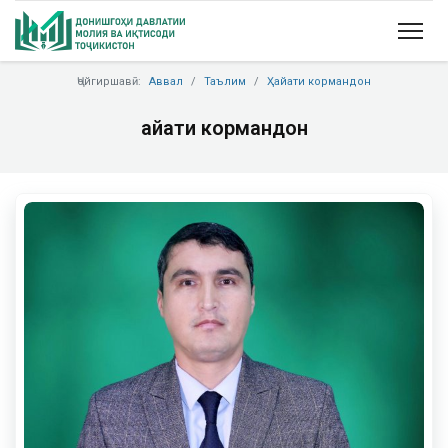
Ҷойгиршавӣ:
Аввал
Таълим
Ҳайати кормандон
Ҳайати кормандон