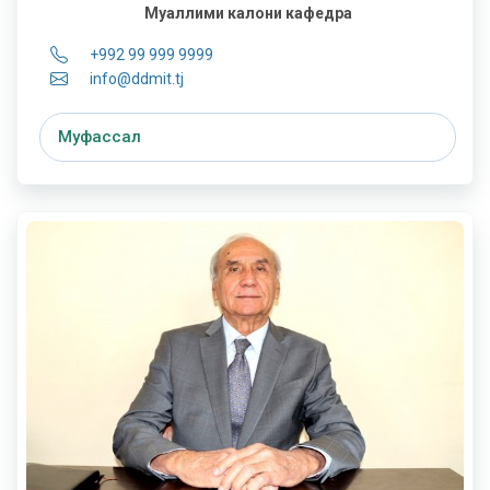
Муаллими калони кафедра
+992 99 999 9999
info@ddmit.tj
Муфассал