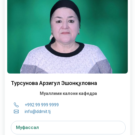
Турсунова Арзигул Эшонқуловна
Муаллими калони кафедра
+992 99 999 9999
info@ddmit.tj
Муфассал