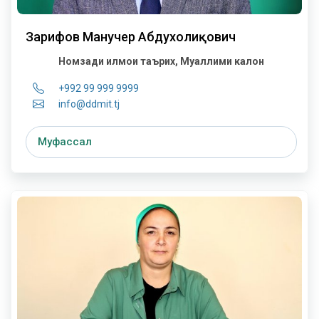
Зарифов Манучеҳр Абдухолиқович
Номзади илмҳои таърих, Муаллими калон
+992 99 999 9999
info@ddmit.tj
Муфассал