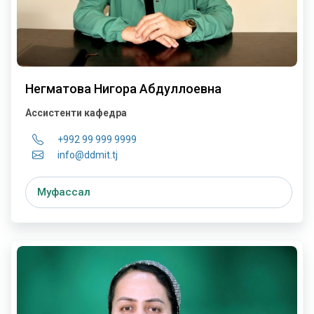
Негматова Нигора Абдуллоевна
Ассистенти кафедра
+992 99 999 9999
info@ddmit.tj
Муфассал