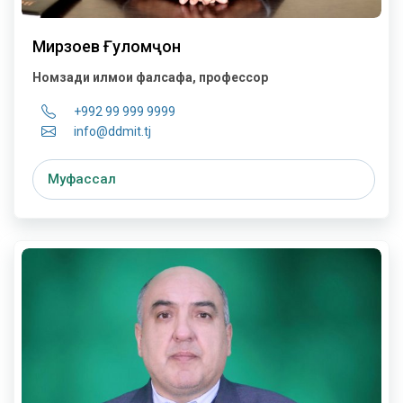
Мирзоев Ғуломҷон
Номзади илмҳои фалсафа, профессор
+992 99 999 9999
info@ddmit.tj
Муфассал