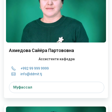
Ахмедова Сайёра Партововна
Ассистенти кафедра
+992 99 999 9999
info@ddmit.tj
Муфассал