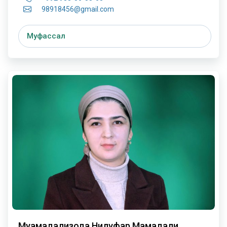
98918456@gmail.com
Муфассал
Муҳамадализода Нилуфар Маҳмадали