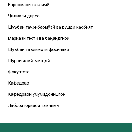
Барномаҳои таълимӣ
Ҷадвали дарсҳо
Шуъбаи таҷрибаомӯзӣ ва рушди касбият
Маркази тестӣ ва бақайдгирӣ
Шуъбаи таълимоти фосилавӣ
Шурои илмӣ-методӣ
Факултетҳо
Кафедраҳо
Кафедраҳои умумидонишгоҳӣ
Лабораторияҳои таълимӣ