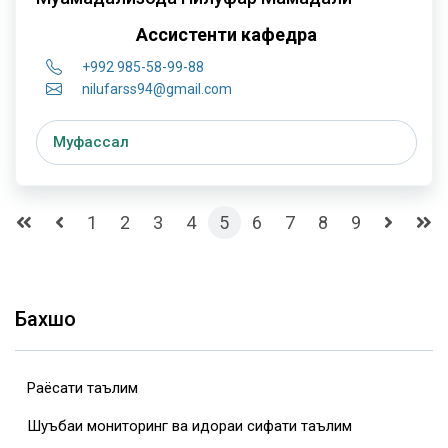
Ассистенти кафедра
+992 985-58-99-88
nilufarss94@gmail.com
Муфассал
1
2
3
4
5
6
7
8
9
Бахшҳо
Раёсати таълим
Шуъбаи мониторинг ва идораи сифати таълим