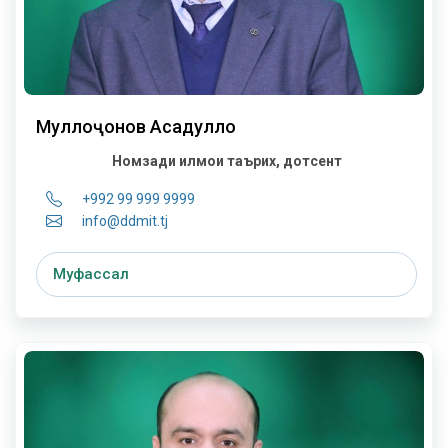
Муллоҷонов Асадулло
Номзади илмҳои таърих, дотсент
+992 99 999 9999
info@ddmit.tj
Муфассал