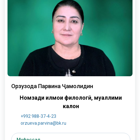
Орзузода Парвина Ҷамолидин
Номзади илмҳои филологӣ, муаллими
калон
+992 988-37-4-23
orzueva.parvina@bk.ru
Муфассал