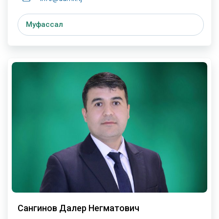
Муфассал
Сангинов Далер Негматович