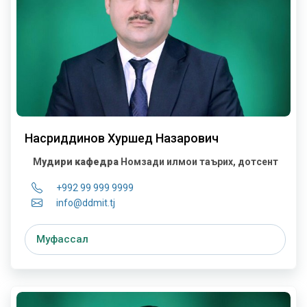
Насриддинов Хуршед Назарович
М
удири кафедра
Номзади илмҳои таърих, дотсент
+992 99 999 9999
info@ddmit.tj
Муфассал