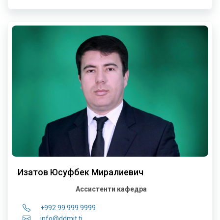
Изатов Юсуфбек Миралиевич
Ассистенти кафедра
+992 99 999 9999
info@ddmit.tj