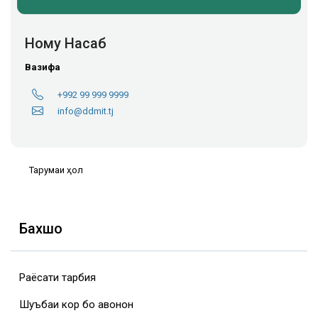
Ному Насаб
Вазифа
+992 99 999 9999
info@ddmit.tj
Тарҷумаи ҳол
Бахшҳо
Раёсати тарбия
Шуъбаи кор бо ҷавонон