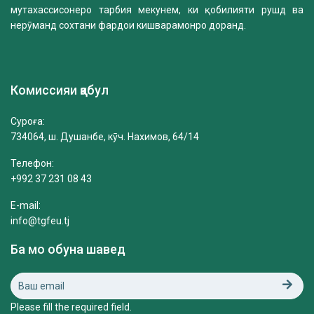
мутахассисонеро тарбия мекунем, ки қобилияти рушд ва
нерӯманд сохтани фардои кишварамонро доранд.
Комиссияи қабул
Суроға:
734064, ш. Душанбе, кӯч. Нахимов, 64/14
Телефон:
+992 37 231 08 43
E-mail:
info@tgfeu.tj
Ба мо обуна шавед
Please fill the required field.