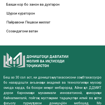
Бахши кор бо занон ва духтарон
Шурои кураторон
Пайравони Пешвои миллат
Созандагони ватан
Беш аз 30 сол аст, ки донишгоҳ мутахассисони соҳибтахассусро
бо назардошти анъанаҳои академӣ ва технологияҳои муосир
омода карда, ба бозори меҳнат мебарорад. Айни ҳол ДДМИТ
дорои барномаҳои мукаммали инноватсионӣ, ҳамкориҳои
байналмилалӣ, пойгоҳи мустаҳками тадқиқотҳои илмӣ ва ҳаёти
фаъолу пурмуҳтавои донишҷӯён мебошад. Мо