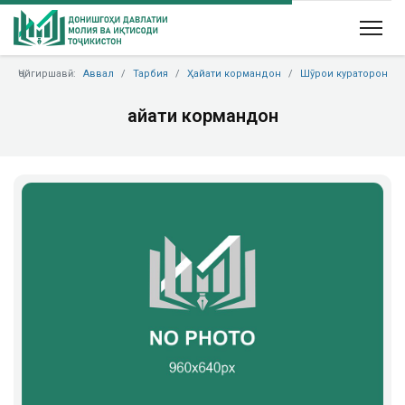
Ҷойгиршавӣ:
Аввал
Тарбия
Ҳайати кормандон
Шӯрои кураторон
Ҳайати кормандон