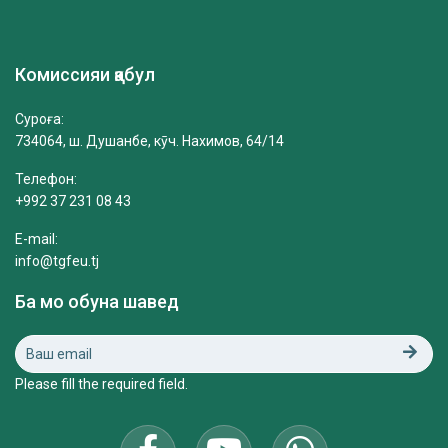
Комиссияи қабул
Суроға:
734064, ш. Душанбе, кӯч. Нахимов, 64/14
Телефон:
+992 37 231 08 43
E-mail:
info@tgfeu.tj
Ба мо обуна шавед
Please fill the required field.