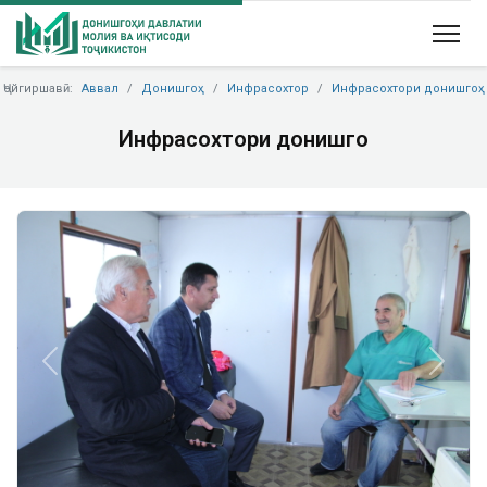
Ҷойгиршавӣ:
Аввал
Донишгоҳ
Инфрасохтор
Инфрасохтори донишгоҳ
Инфрасохтори донишгоҳ
Previous
Next