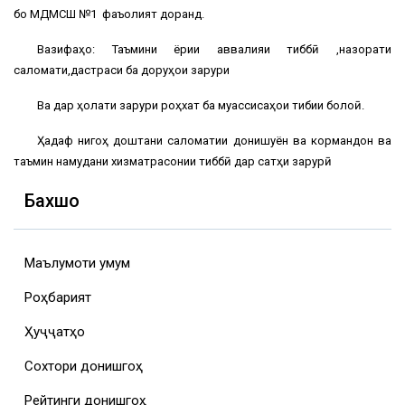
бо МДМСШ №1 фаъолият доранд.
Вазифаҳо: Таъмини ёрии аввалияи тиббӣ ,назорати
саломати,дастраси ба доруҳои зарури
Ва дар ҳолати зарури роҳхат ба муассисаҳои тибии болоӣ.
Ҳадаф нигоҳ доштани саломатии донишҷуён ва кормандон ва
таъмин намудани хизматрасонии тиббӣ дар сатҳи зарурӣ
Бахшҳо
Маълумоти умумӣ
Роҳбарият
Ҳуҷҷатҳо
Сохтори донишгоҳ
Рейтинги донишгоҳ