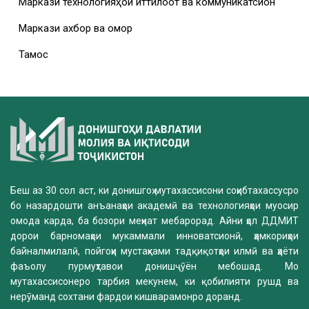
Маркази технологияҳои иттилоотӣ ва коммуникатсионӣ
Маркази ахбор ва омор
Тамос
Беш аз 30 сол аст, ки донишгоҳ мутахассисони соҳибтахассусро
бо назардошти анъанаҳои академӣ ва технологияҳои муосир
омода карда, ба бозори меҳнат мебарорад. Айни ҳол ДДМИТ
дорои барномаҳои мукаммали инноватсионӣ, ҳамкориҳои
байналмилалӣ, пойгоҳи мустаҳками тадқиқотҳои илмӣ ва ҳаёти
фаъолу пурмуҳтавои донишҷӯён мебошад. Мо
мутахассисонеро тарбия мекунем, ки қобилияти рушд ва
нерӯманд сохтани фардои кишварамонро доранд.