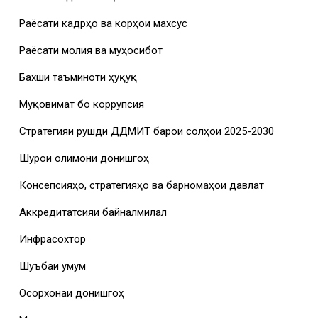
Раёсати кадрҳо ва корҳои махсус
Раёсати молия ва муҳосибот
Бахши таъминоти ҳуқуқӣ
Муқовимат бо коррупсия
Стратегияи рушди ДДМИТ барои солҳои 2025-2030
Шурои олимони донишгоҳ
Консепсияҳо, стратегияҳо ва барномаҳои давлатӣ
Аккредитатсияи байналмилалӣ
Инфрасохтор
Шуъбаи умумӣ
Осорхонаи донишгоҳ