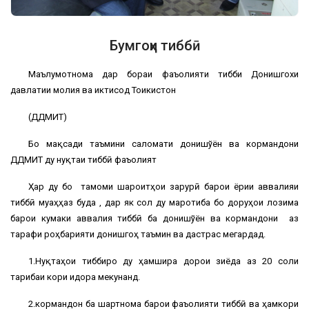
Бумгоҳи тиббӣ
Маълумотнома дар бораи фаъолияти тибби Донишгохи
давлатии молия ва иктисод Тоҷикистон
(ДДМИТ)
Бо мақсади таъмини саломати донишҷўён ва кормандони
ДДМИТ ду нуқтаи тиббӣ фаъолият
Ҳар ду бо тамоми шароитҳои зарурӣ барои ёрии аввалияи
тиббӣ муҷаҳҳаз буда , дар як сол ду маротиба бо доруҳои лозима
барои кумаки аввалия тиббӣ ба донишҷўён ва кормандони аз
тарафи роҳбарияти донишгоҳ таъмин ва дастрас мегардад.
1.Нуқтаҳои тиббиро ду ҳамшира дорои зиёда аз 20 соли
таҷрибаи кори идора мекунанд.
2.кормандон ба шартнома барои фаъолияти тиббӣ ва ҳамкори