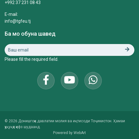
+992 37 231 08 43
E-mail:
info@tgfeu.tj
Ба мо обуна шавед
Please fill the required field.
© 2026 Донишгоҳи давлатии молия ва иқтисоди Тоҷикистон. Ҳамаи
ҳуқуқҳо ҳифз шудаанд.
Powered by
WebArt