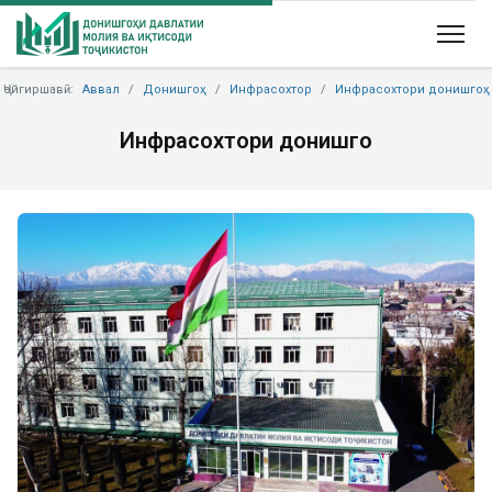
Ҷойгиршавӣ:
Аввал
Донишгоҳ
Инфрасохтор
Инфрасохтори донишгоҳ
Инфрасохтори донишгоҳ