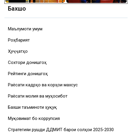
Бахшҳо
Маълумоти умумӣ
Роҳбарият
Ҳуҷҷатҳо
Сохтори донишгоҳ
Рейтинги донишгоҳ
Раёсати кадрҳо ва корҳои махсус
Раёсати молия ва муҳосибот
Бахши таъминоти ҳуқуқӣ
Муқовимат бо коррупсия
Стратегияи рушди ДДМИТ барои солҳои 2025-2030