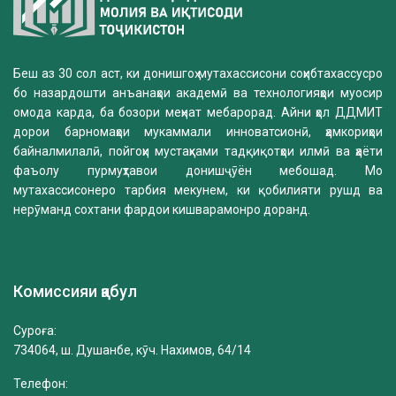
Беш аз 30 сол аст, ки донишгоҳ мутахассисони соҳибтахассусро
бо назардошти анъанаҳои академӣ ва технологияҳои муосир
омода карда, ба бозори меҳнат мебарорад. Айни ҳол ДДМИТ
дорои барномаҳои мукаммали инноватсионӣ, ҳамкориҳои
байналмилалӣ, пойгоҳи мустаҳками тадқиқотҳои илмӣ ва ҳаёти
фаъолу пурмуҳтавои донишҷӯён мебошад. Мо
мутахассисонеро тарбия мекунем, ки қобилияти рушд ва
нерӯманд сохтани фардои кишварамонро доранд.
Комиссияи қабул
Суроға:
734064, ш. Душанбе, кӯч. Нахимов, 64/14
Телефон: