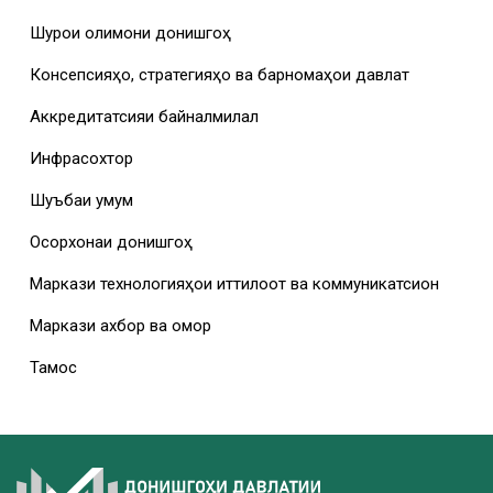
Шурои олимони донишгоҳ
Консепсияҳо, стратегияҳо ва барномаҳои давлатӣ
Аккредитатсияи байналмилалӣ
Инфрасохтор
Шуъбаи умумӣ
Осорхонаи донишгоҳ
Маркази технологияҳои иттилоотӣ ва коммуникатсионӣ
Маркази ахбор ва омор
Тамос