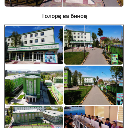
Толорҳо ва биноҳо