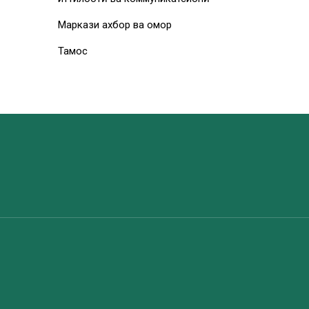
Маркази ахбор ва омор
Тамос