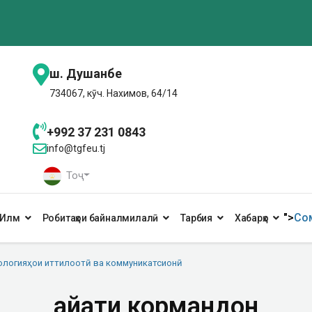
ш. Душанбе
734067, кӯч. Нахимов, 64/14
+992 37 231 0843
info@tgfeu.tj
Тоҷ
">
Сом
Илм
Робитаҳои байналмилалӣ
Тарбия
Хабарҳо
ологияҳои иттилоотӣ ва коммуникатсионӣ
Ҳайати кормандон