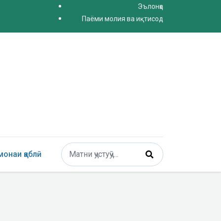
Эълонҳо
Паёми молия ва иқтисод
Поиск
онаи қаблӣ
Type 2 or more characters for results.