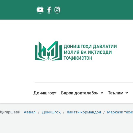
Донишгоҳ
Барои довталабон
Таълим
Ҷойгиршавӣ:
Аввал
Донишгоҳ
Ҳайати кормандон
Маркази техн