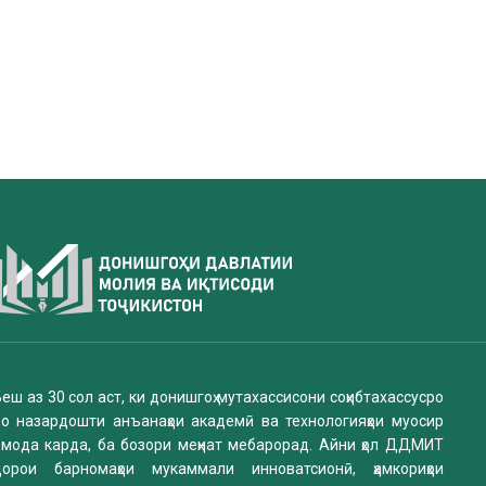
еш аз 30 сол аст, ки донишгоҳ мутахассисони соҳибтахассусро
бо назардошти анъанаҳои академӣ ва технологияҳои муосир
омода карда, ба бозори меҳнат мебарорад. Айни ҳол ДДМИТ
дорои барномаҳои мукаммали инноватсионӣ, ҳамкориҳои