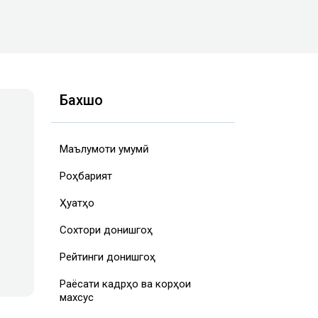
Бахшҳо
Маълумоти умумӣ
Роҳбарият
Ҳуҷҷатҳо
Сохтори донишгоҳ
Рейтинги донишгоҳ
Раёсати кадрҳо ва корҳои
махсус