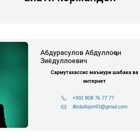
Абдурасулов Абдуллоҷон
Зиёдуллоевич
Сармутахассис маъмури шабака ва
интернет
+992 808 76 77 77
Abdullojon93@gmail.com