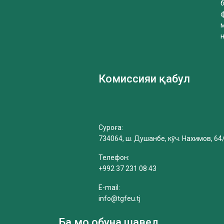
б
Комиссияи қабул
Суроға:
734064, ш. Душанбе, кӯч. Нахимов, 64
Телефон:
+992 37 231 08 43
E-mail:
info@tgfeu.tj
Ба мо обуна шавед