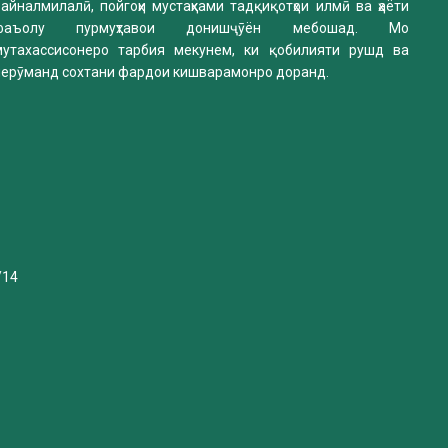
айналмилалӣ, пойгоҳи мустаҳками тадқиқотҳои илмӣ ва ҳаёти
фаъолу пурмуҳтавои донишҷӯён мебошад. Мо
мутахассисонеро тарбия мекунем, ки қобилияти рушд ва
нерӯманд сохтани фардои кишварамонро доранд.
/14