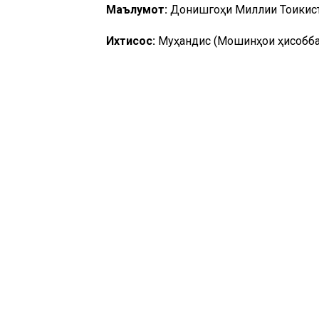
Маълумот:
Донишгоҳи Миллии Тоҷикис
Ихтисос:
Муҳандис (Мошинҳои ҳисоббар