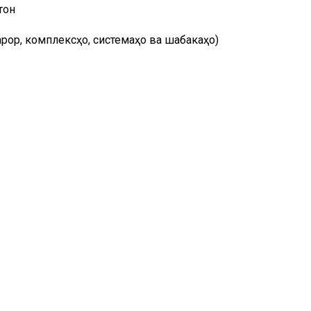
тон
ор, комплексҳо, системаҳо ва шабакаҳо)