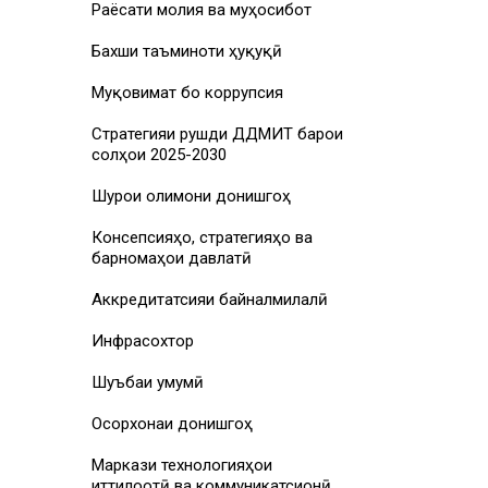
Раёсати молия ва муҳосибот
Бахши таъминоти ҳуқуқӣ
Муқовимат бо коррупсия
Стратегияи рушди ДДМИТ барои
солҳои 2025-2030
Шурои олимони донишгоҳ
Консепсияҳо, стратегияҳо ва
барномаҳои давлатӣ
Аккредитатсияи байналмилалӣ
Инфрасохтор
Шуъбаи умумӣ
Осорхонаи донишгоҳ
Маркази технологияҳои
иттилоотӣ ва коммуникатсионӣ