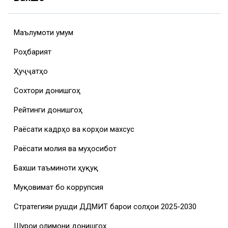
Маълумоти умумӣ
Роҳбарият
Ҳуҷҷатҳо
Сохтори донишгоҳ
Рейтинги донишгоҳ
Раёсати кадрҳо ва корҳои махсус
Раёсати молия ва муҳосибот
Бахши таъминоти ҳуқуқӣ
Муқовимат бо коррупсия
Стратегияи рушди ДДМИТ барои солҳои 2025-2030
Шурои олимони донишгоҳ