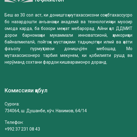
Беш аз 30 сол аст, ки донишгоҳ мутахассисони соҳибтахассусро
бо назардошти анъанаҳои академӣ ва технологияҳои муосир
омода карда, ба бозори меҳнат мебарорад. Айни ҳол ДДМИТ
дорои барномаҳои мукаммали инноватсионӣ, ҳамкориҳои
байналмилалӣ, пойгоҳи мустаҳками тадқиқотҳои илмӣ ва ҳаёти
фаъолу пурмуҳтавои донишҷӯён мебошад. Мо
мутахассисонеро тарбия мекунем, ки қобилияти рушд ва
нерӯманд сохтани фардои кишварамонро доранд.
Комиссияи қабул
Суроға:
734064, ш. Душанбе, кӯч. Нахимов, 64/14
Телефон:
+992 37 231 08 43