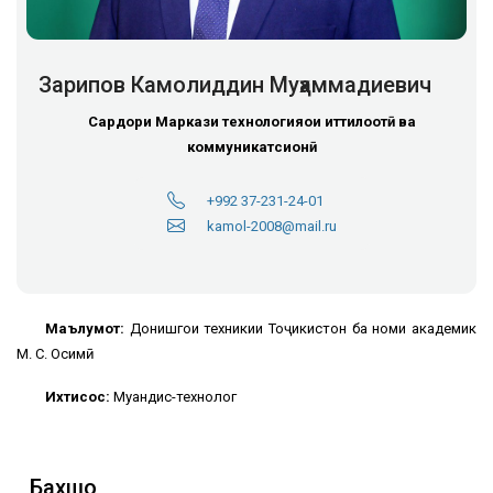
Зарипов Камолиддин Муҳаммадиевич
Сардори Маркази технологияҳои иттилоотӣ ва
коммуникатсионӣ
+992 37-231-24-01
kamol-2008@mail.ru
Маълумот:
Донишгоҳи техникии Тоҷикистон ба номи академик
М. С. Осимӣ
Ихтисос:
Муҳандис-технолог
Бахшҳо