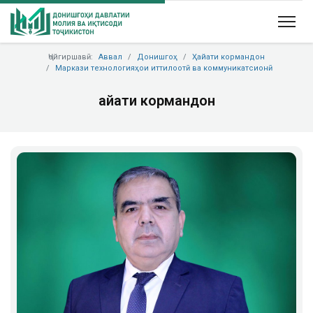
Ҷойгиршавӣ:
Аввал
Донишгоҳ
Ҳайати кормандон
Маркази технологияҳои иттилоотӣ ва коммуникатсионӣ
Ҳайати кормандон