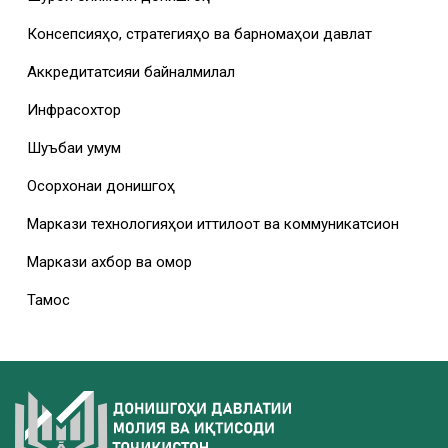
Консепсияҳо, стратегияҳо ва барномаҳои давлатӣ
Аккредитатсияи байналмилалӣ
Инфрасохтор
Шуъбаи умумӣ
Осорхонаи донишгоҳ
Маркази технологияҳои иттилоотӣ ва коммуникатсионӣ
Маркази ахбор ва омор
Тамос