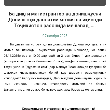
Ба диққати магистрантҳо ва донишҷуёни
Донишгоҳи давлатии молия ва иқтисоди
Тоҷикистон расонида мешавад, ....
07 ноября 2025
Ба диққати магистрантҳо ва донишҷуёни Донишгоҳи давлатии
молия ва иқтисоди Тоҷикистон расонида мешавад, ки санаи
08.11.2025с соати 10-00 дар ошёнаи 2-юми бинои 1-уми донишгоҳ
(толори конфронсии болои китобхона), маҳфили илмии донишгоҳӣ
таҳти унвони “Дурахши илм” дар мавзуи “Масъалаҳои гузариш ба
шаклҳои хизматрасониҳои бонкӣ дар шароити рақамикунонии
иқтисодиёт” баргузор мегардад. Дар маҳфил донишҷуёни курси 3-
юми ихтисоси 1-25010202 иқтисодиёти молиявӣ ва бонкии
факултети молия ва қарз бо маърузаҳои хеш баромад менамоянд.
Хоҳишмандон метавонанд иштирок намоянд!