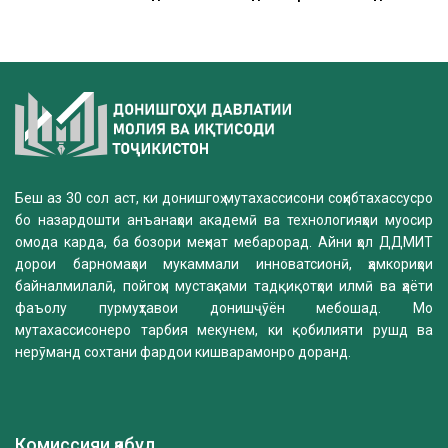
Беш аз 30 сол аст, ки донишгоҳ мутахассисони соҳибтахассусро
бо назардошти анъанаҳои академӣ ва технологияҳои муосир
омода карда, ба бозори меҳнат мебарорад. Айни ҳол ДДМИТ
дорои барномаҳои мукаммали инноватсионӣ, ҳамкориҳои
байналмилалӣ, пойгоҳи мустаҳками тадқиқотҳои илмӣ ва ҳаёти
фаъолу пурмуҳтавои донишҷӯён мебошад. Мо
мутахассисонеро тарбия мекунем, ки қобилияти рушд ва
нерӯманд сохтани фардои кишварамонро доранд.
Комиссияи қабул