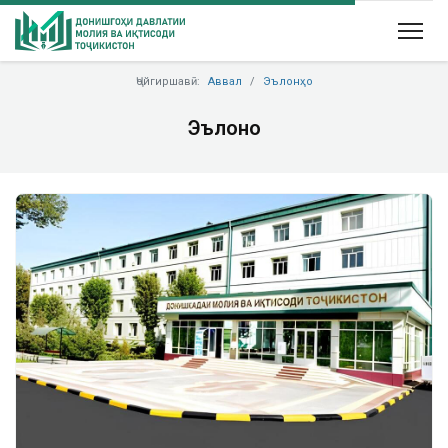
Ҷойгиршавӣ:
Аввал
Эълонҳо
Эълонҳо