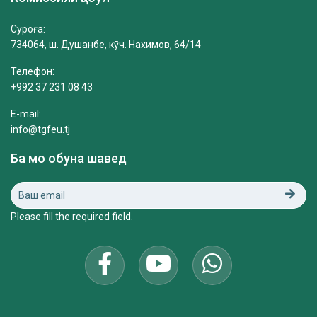
Суроға:
734064, ш. Душанбе, кӯч. Нахимов, 64/14
Телефон:
+992 37 231 08 43
E-mail:
info@tgfeu.tj
Ба мо обуна шавед
Please fill the required field.