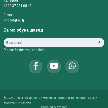
Телефон:
+992 37 231 08 43
E-mail:
info@tgfeu.tj
Ба мо обуна шавед
Please fill the required field.
© 2026 Донишгоҳи давлатии молия ва иқтисоди Тоҷикистон. Ҳамаи
ҳуқуқҳо ҳифз шудаанд.
Powered by
WebArt