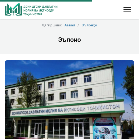
Ҷойгиршавӣ:
Аввал
Эълонҳо
Эълонҳо