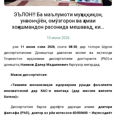
ЭЪЛОН!! Ба маълумоти муҳаққиқон,
унвонҷӯён, омӯзгорон ва ҳамаи
хоҳишмандон расонида мешавад, ки...
10 июня 2026
рӯзи
11 июни соли 2026
, соати
08:30
, дар толори Шурои
диссертатсионии Донишгоҳи давлатии молия ва иқтисоди
Тоҷикистон муҳокимаи диссертатсияи докторанти (PhD)-и
донишгоҳ
Наимов Далер Мадалиевич
баргузор мегардад.
Мавзӯи диссертатсия:
«Такмили механизмҳои идоракунии рушди фаъолияти
инноватсионӣ дар КАС-и минтақа (дар мисоли вилояти
Хатлон)»
Диссертатсия барои дарёфти дараҷаи илмии
доктори
фалсафа (PhD), доктор аз рӯйи ихтисоси 6D050600 – Иқтисодиёт