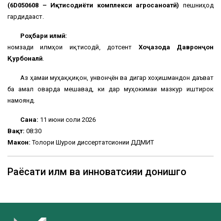
(6D050608 – Иқтисодиёти комплекси агросаноатӣ)
пешниҳод
гардидааст.
Роҳбари илмӣ:
номзади илмҳои иқтисодӣ, дотсент
Хоҷазода Давронҷон
Қурбоналӣ
.
Аз ҳамаи муҳаққиқон, унвонҷӯён ва дигар хоҳишмандон даъват
ба амал оварда мешавад, ки дар муҳокимаи мазкур иштирок
намоянд.
Сана:
11 июни соли 2026
Вақт:
08:30
Макон:
Толори Шурои диссертатсионии ДДМИТ
Раёсати илм ва инноватсияи донишгоҳ