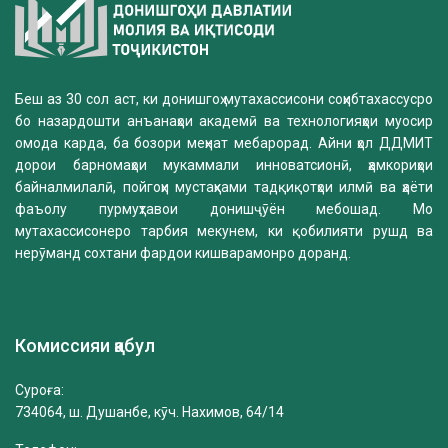
Беш аз 30 сол аст, ки донишгоҳ мутахассисони соҳибтахассусро
бо назардошти анъанаҳои академӣ ва технологияҳои муосир
омода карда, ба бозори меҳнат мебарорад. Айни ҳол ДДМИТ
дорои барномаҳои мукаммали инноватсионӣ, ҳамкориҳои
байналмилалӣ, пойгоҳи мустаҳками тадқиқотҳои илмӣ ва ҳаёти
фаъолу пурмуҳтавои донишҷӯён мебошад. Мо
мутахассисонеро тарбия мекунем, ки қобилияти рушд ва
нерӯманд сохтани фардои кишварамонро доранд.
Комиссияи қабул
Суроға:
734064, ш. Душанбе, кӯч. Нахимов, 64/14