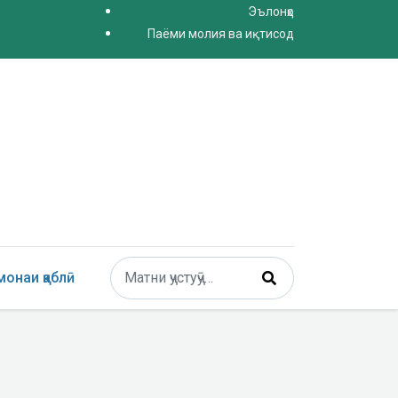
Эълонҳо
Паёми молия ва иқтисод
Поиск
онаи қаблӣ
Type 2 or more characters for results.