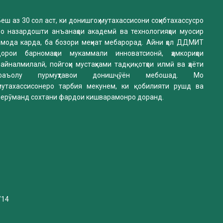
еш аз 30 сол аст, ки донишгоҳ мутахассисони соҳибтахассусро
бо назардошти анъанаҳои академӣ ва технологияҳои муосир
омода карда, ба бозори меҳнат мебарорад. Айни ҳол ДДМИТ
дорои барномаҳои мукаммали инноватсионӣ, ҳамкориҳои
айналмилалӣ, пойгоҳи мустаҳками тадқиқотҳои илмӣ ва ҳаёти
фаъолу пурмуҳтавои донишҷӯён мебошад. Мо
мутахассисонеро тарбия мекунем, ки қобилияти рушд ва
нерӯманд сохтани фардои кишварамонро доранд.
/14