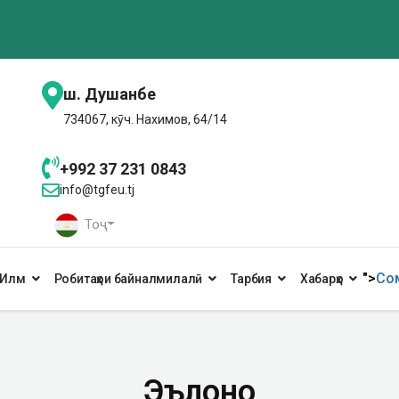
ш. Душанбе
734067, кӯч. Нахимов, 64/14
+992 37 231 0843
info@tgfeu.tj
Тоҷ
">
Сом
Илм
Робитаҳои байналмилалӣ
Тарбия
Хабарҳо
Эълонҳо