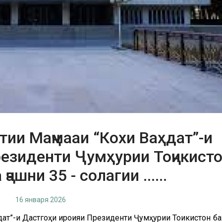
ии Маҷмааи “Кохи Ваҳдат”-и
резиденти Ҷумҳурии Тоҷикист
ашни 35 - солагии ......
16 января 2026
дат”-и Дастгоҳи иҷроияи Президенти Ҷумҳурии Тоҷикистон б