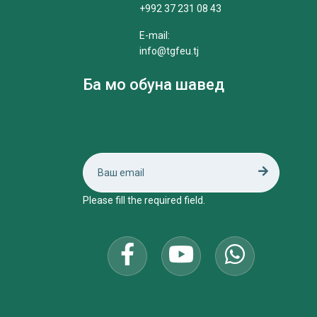
+992 37 231 08 43
E-mail:
info@tgfeu.tj
Ба мо обуна шавед
Please fill the required field.