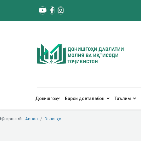
Донишгоҳ
Барои довталабон
Таълим
Ҷойгиршавӣ:
Аввал
Эълонҳо