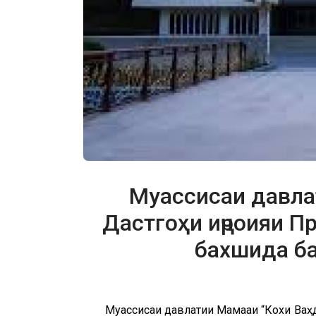
Муассисаи давлат
Дастгоҳи иҷроияи П
бахшида ба ҷ
Муассисаи давлатии Маҷмааи “Кохи Ваҳ