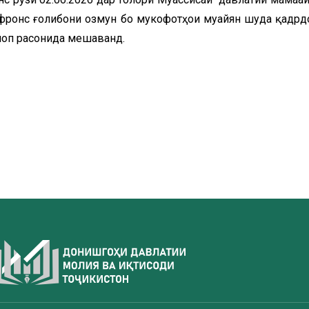
онфронс ғолибони озмун бо мукофотҳои муайян шуда қадрд
 чоп расонида мешаванд.