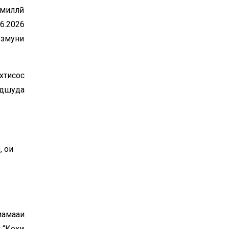
 миллӣ
6.2026
озмуни
хтисос
одшуда
 ҷои
аҷмааи
 “Кохи