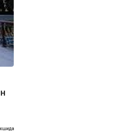
он
ахшида