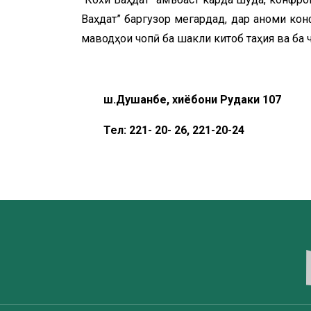
Ваҳдат” баргузор мегардад, дар анҷоми к
маводҳои чопӣ ба шакли китоб таҳия ва ба
ш.Душанбе, хиёбони Рудаки 107
Тел: 221- 20- 26, 221-20-24