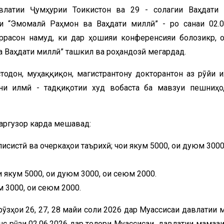
влатии Ҷумҳурии Тоҷикистон ва 29 - солагии Ваҳдати
и “Эмомалӣ Раҳмон ва Ваҳдати миллӣ” - ро санаи 02.0
ррасон намуд, ки дар ҳошияи конференсияи болозикр, 
а Ваҳдати миллӣ” ташкил ва роҳандозӣ мегардад.
одон, муҳаққиқон, магистрантону докторантон аз рӯйи и
ини илмӣ - тадқиқотии худ вобаста ба мавзуи пешниҳ
баргузор карда мешавад:
систӣ ва очеркаҳои таърихӣ; чои якум 5000, ҷои дуюм 3000,
и якум 5000, ҷои дуюм 3000, ҷои сеюм 2000.
м 3000, ҷои сеюм 2000.
ӯзҳои 26, 27, 28 майи соли 2026 дар Муассисаи давлатии м
нс рӯзи 02.06.2026 дар толори Муассисаи давлатии маҷмааи