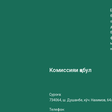
Б
б
Комиссияи қабул
Суроға:
734064, ш. Душанбе, кӯч. Нахимов, 64
Телефон: