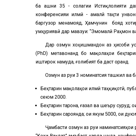
ба ҷашни 35 - солагии Истиқлолияти да
конференсияи илмӣ - амалӣ таҳти унвон
баргузор менамояд, Ҳамчунин бояд хоти
ҷумҳуриявӣ дар мавзуи: “Эмомалӣ Раҳмон в
Дар озмун хоҳишмандон аз ҳисоби уст
(PhD) метавонанд бо мақолаҳои беҳтар
иштирок намуда, ғолибият ба даст оранд.
Озмун аз руи 3 номинатсия ташкил ва 
Беҳтарин мақолаҳои илмӣ таҳқиқотӣ, публи
сеюм 2000.
Беҳтарин тарона, ғазал ва шеъру суруд; ҷо
Беҳтарин сароянда; ҷои якум 5000, ҷои дую
Ҷамбасти озмун аз руи наминатсияҳои р
“Кохи Ваҳдат” ҷамъбаст карда шуда, конфро