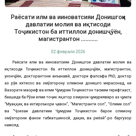
Раёсати илм ва ииноватсияи Донишгоҳи
давлатии молия ва иқтисоди
Тоҷикистон ба иттиллои донишҷӯён,
магистрантон ...........
02 февраля 2026
Раёсати илм ва ииноватсияи Донишгоҳи давлатии молия ва
иқтисоди Тоҷикистон ба иттиллои донишҷӯён, магистрантон,
унонҷӯён, докторантони анъанавӣ, доктори фалсафа PhD, доктор
аз рӯи ихтисос ва омӯзгорону олимони донишгоҳ мерасонад, ки
Вазорати маориф ва илми Ҷумҳурии Тоҷикистон тасмим гирифтааст,
бахшида ба Рӯзи илми тоҷик яқатор озмунҳои ҷумҳуриявиро аз ҷумла
“Муҳаққиқ ва ихтироъкори ҷавон”, “Магистранти сол”, “Олими сол”
ва “Ҷоизаи давлатиии Ҷумҳурии Тоҷикистон барои олимону
омӯзгорони фанҳои табиатшиносӣ, дақиқ ва риёзӣ”-ро баргузор
намояд.