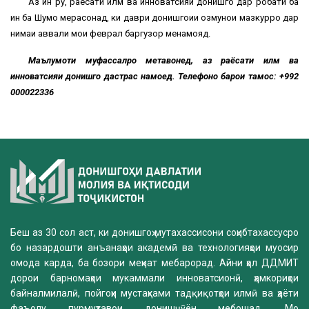
Аз ин рӯ, раёсати илм ва инноватсияи донишгоҳ дар робати ба
ин ба Шумо мерасонад, ки даври донишгоҳии озмунҳои мазкурро дар
нимаи аввали моҳи феврал баргузор менамояд.
Маълумоти муфассалро метавонед, аз раёсати илм ва
инноватсияи донишгоҳ дастрас намоед. Телефонҳо барои тамос: +992
000022336
Беш аз 30 сол аст, ки донишгоҳ мутахассисони соҳибтахассусро
бо назардошти анъанаҳои академӣ ва технологияҳои муосир
омода карда, ба бозори меҳнат мебарорад. Айни ҳол ДДМИТ
дорои барномаҳои мукаммали инноватсионӣ, ҳамкориҳои
байналмилалӣ, пойгоҳи мустаҳками тадқиқотҳои илмӣ ва ҳаёти
фаъолу пурмуҳтавои донишҷӯён мебошад. Мо