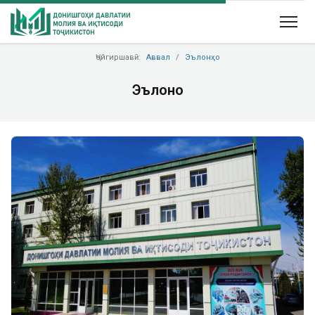
Ҷойгиршавӣ:
Аввал
Эълонҳо
Эълонҳо