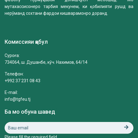
мутахассисонеро тарбия мекунем, ки қобилияти рушд ва
нерӯманд сохтани фардои кишварамонро доранд.
Комиссияи қабул
Суроға:
734064, ш. Душанбе, кӯч. Нахимов, 64/14
Телефон:
+992 37 231 08 43
E-mail:
info@tgfeu.tj
Ба мо обуна шавед
Please fill the required field.