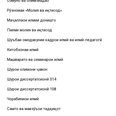
Озмунҳо ва олимпиадаҳо
Рӯзномаи «Молия ва иқтисод»
Маҷаллаҳои илмии донишгоҳ
Паёми молия ва иқтисод
Шуъбаи омодакунии кадрҳои илмӣ ва илмӣ-педагогӣ
Китобхонаи илмӣ
Машваратҳо ва семинарҳои илмӣ
Шурои олимони ҷавон
Шурои диссертатсионӣ 014
Шурои диссертатсионӣ 108
Чорабиниҳои илмӣ
Самтҳо ва мавзӯъҳои тадқиқот