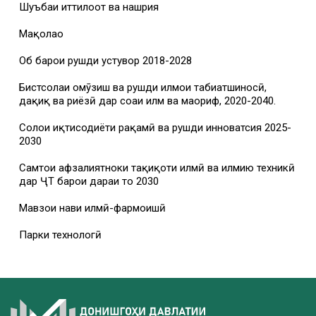
Шуъбаи иттилоот ва нашрия
Мақолаҳо
Об барои рушди устувор 2018-2028
Бистсолаи омӯзиш ва рушди илмҳои табиатшиносӣ,
дақиқ ва риёзӣ дар соҳаи илм ва маориф, 2020-2040.
Солҳои иқтисодиёти рақамӣ ва рушди инноватсия 2025-
2030
Самтҳои афзалиятноки таҳқиқоти илмӣ ва илмию техникӣ
дар ҶТ барои дараи то 2030
Мавзҳои нави илмӣ-фармоишӣ
Парки технологӣ