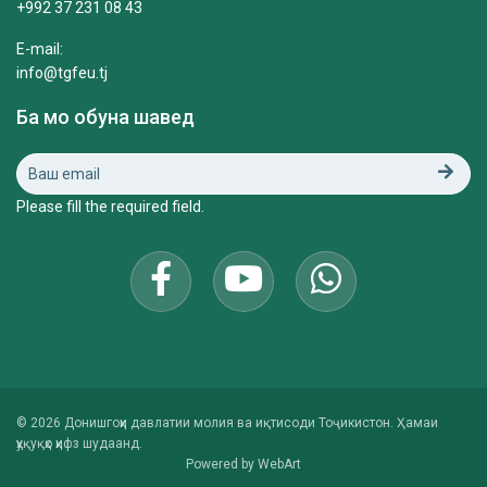
+992 37 231 08 43
E-mail:
info@tgfeu.tj
Ба мо обуна шавед
Please fill the required field.
© 2026 Донишгоҳи давлатии молия ва иқтисоди Тоҷикистон. Ҳамаи
ҳуқуқҳо ҳифз шудаанд.
Powered by
WebArt