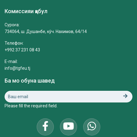
Комиссияи қабул
Суроға:
734064, ш. Душанбе, кӯч. Нахимов, 64/14
Телефон:
+992 37 231 08 43
E-mail:
info@tgfeu.tj
Ба мо обуна шавед
Please fill the required field.