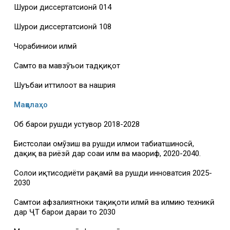
Шурои диссертатсионӣ 014
Шурои диссертатсионӣ 108
Чорабиниҳои илмӣ
Самтҳо ва мавзӯъҳои тадқиқот
Шуъбаи иттилоот ва нашрия
Мақолаҳо
Об барои рушди устувор 2018-2028
Бистсолаи омӯзиш ва рушди илмҳои табиатшиносӣ,
дақиқ ва риёзӣ дар соҳаи илм ва маориф, 2020-2040.
Солҳои иқтисодиёти рақамӣ ва рушди инноватсия 2025-
2030
Самтҳои афзалиятноки таҳқиқоти илмӣ ва илмию техникӣ
дар ҶТ барои дараи то 2030