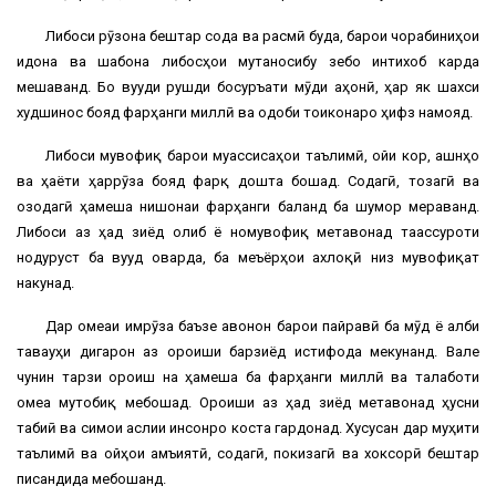
Либоси рӯзона бештар сода ва расмӣ буда, барои чорабиниҳои
идона ва шабона либосҳои мутаносибу зебо интихоб карда
мешаванд. Бо вуҷуди рушди босуръати мӯди ҷаҳонӣ, ҳар як шахси
худшинос бояд фарҳанги миллӣ ва одоби тоҷиконаро ҳифз намояд.
Либоси мувофиқ барои муассисаҳои таълимӣ, ҷойи кор, ҷашнҳо
ва ҳаёти ҳаррӯза бояд фарқ дошта бошад. Содагӣ, тозагӣ ва
озодагӣ ҳамеша нишонаи фарҳанги баланд ба шумор мераванд.
Либоси аз ҳад зиёд ҷолиб ё номувофиқ метавонад таассуроти
нодуруст ба вуҷуд оварда, ба меъёрҳои ахлоқӣ низ мувофиқат
накунад.
Дар ҷомеаи имрӯза баъзе ҷавонон барои пайравӣ ба мӯд ё ҷалби
таваҷҷуҳи дигарон аз ороиши барзиёд истифода мекунанд. Вале
чунин тарзи ороиш на ҳамеша ба фарҳанги миллӣ ва талаботи
ҷомеа мутобиқ мебошад. Ороиши аз ҳад зиёд метавонад ҳусни
табиӣ ва симои аслии инсонро коста гардонад. Хусусан дар муҳити
таълимӣ ва ҷойҳои ҷамъиятӣ, содагӣ, покизагӣ ва хоксорӣ бештар
писандида мебошанд.