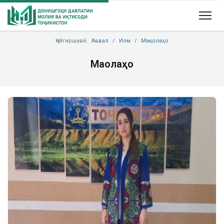
Ҷойгиршавӣ:
Аввал
Илм
Мақолаҳо
Мақолаҳо