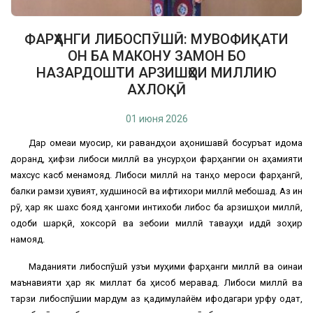
ФАРҲАНГИ ЛИБОСПӮШӢ: МУВОФИҚАТИ
ОН БА МАКОНУ ЗАМОН БО
НАЗАРДОШТИ АРЗИШҲОИ МИЛЛИЮ
АХЛОҚӢ
01 июня 2026
Дар ҷомеаи муосир, ки равандҳои ҷаҳонишавӣ босуръат идома
доранд, ҳифзи либоси миллӣ ва унсурҳои фарҳангии он аҳамияти
махсус касб менамояд. Либоси миллӣ на танҳо мероси фарҳангӣ,
балки рамзи ҳувият, худшиносӣ ва ифтихори миллӣ мебошад. Аз ин
рӯ, ҳар як шахс бояд ҳангоми интихоби либос ба арзишҳои миллӣ,
одоби шарқӣ, хоксорӣ ва зебоии миллӣ таваҷҷуҳи ҷиддӣ зоҳир
намояд.
Маданияти либоспӯшӣ ҷузъи муҳими фарҳанги миллӣ ва оинаи
маънавияти ҳар як миллат ба ҳисоб меравад. Либоси миллӣ ва
тарзи либоспӯшии мардум аз қадимулайём ифодагари урфу одат,