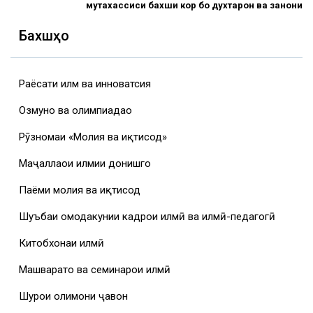
мутахассиси бахши кор бо духтарон ва занони
Бахшҳо
Раёсати илм ва инноватсия
Озмунҳо ва олимпиадаҳо
Рӯзномаи «Молия ва иқтисод»
Маҷаллаҳои илмии донишгоҳ
Паёми молия ва иқтисод
Шуъбаи омодакунии кадрҳои илмӣ ва илмӣ-педагогӣ
Китобхонаи илмӣ
Машваратҳо ва семинарҳои илмӣ
Шурои олимони ҷавон