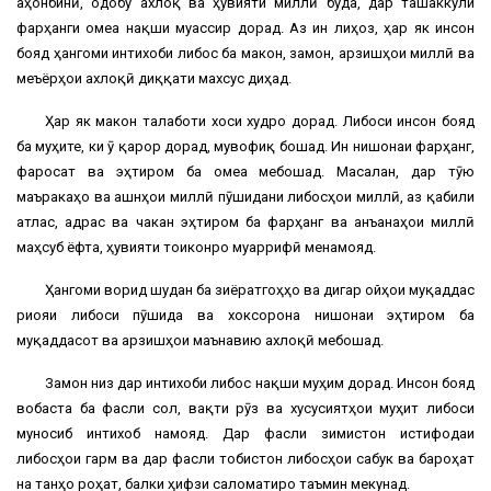
ҷаҳонбинӣ, одобу ахлоқ ва ҳувияти миллӣ буда, дар ташаккули
фарҳанги ҷомеа нақши муассир дорад. Аз ин лиҳоз, ҳар як инсон
бояд ҳангоми интихоби либос ба макон, замон, арзишҳои миллӣ ва
меъёрҳои ахлоқӣ диққати махсус диҳад.
Ҳар як макон талаботи хоси худро дорад. Либоси инсон бояд
ба муҳите, ки ӯ қарор дорад, мувофиқ бошад. Ин нишонаи фарҳанг,
фаросат ва эҳтиром ба ҷомеа мебошад. Масалан, дар тӯю
маъракаҳо ва ҷашнҳои миллӣ пӯшидани либосҳои миллӣ, аз қабили
атлас, адрас ва чакан эҳтиром ба фарҳанг ва анъанаҳои миллӣ
маҳсуб ёфта, ҳувияти тоҷиконро муаррифӣ менамояд.
Ҳангоми ворид шудан ба зиёратгоҳҳо ва дигар ҷойҳои муқаддас
риояи либоси пӯшида ва хоксорона нишонаи эҳтиром ба
муқаддасот ва арзишҳои маънавию ахлоқӣ мебошад.
Замон низ дар интихоби либос нақши муҳим дорад. Инсон бояд
вобаста ба фасли сол, вақти рӯз ва хусусиятҳои муҳит либоси
муносиб интихоб намояд. Дар фасли зимистон истифодаи
либосҳои гарм ва дар фасли тобистон либосҳои сабук ва бароҳат
на танҳо роҳат, балки ҳифзи саломатиро таъмин мекунад.