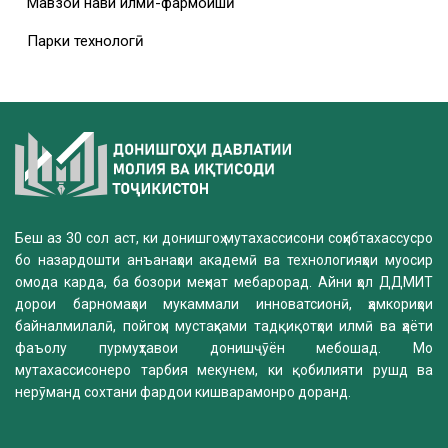
Мавзҳои нави илмӣ-фармоишӣ
Парки технологӣ
Беш аз 30 сол аст, ки донишгоҳ мутахассисони соҳибтахассусро
бо назардошти анъанаҳои академӣ ва технологияҳои муосир
омода карда, ба бозори меҳнат мебарорад. Айни ҳол ДДМИТ
дорои барномаҳои мукаммали инноватсионӣ, ҳамкориҳои
байналмилалӣ, пойгоҳи мустаҳками тадқиқотҳои илмӣ ва ҳаёти
фаъолу пурмуҳтавои донишҷӯён мебошад. Мо
мутахассисонеро тарбия мекунем, ки қобилияти рушд ва
нерӯманд сохтани фардои кишварамонро доранд.