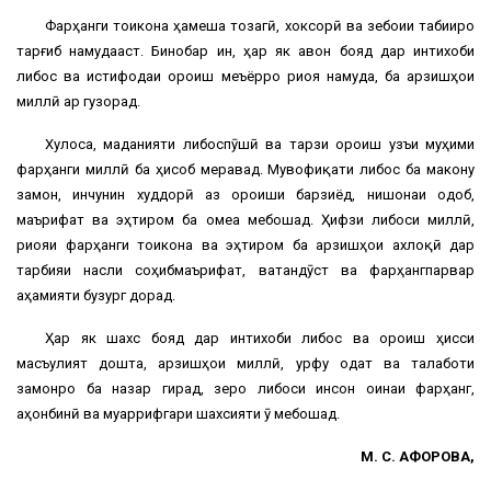
Фарҳанги тоҷикона ҳамеша тозагӣ, хоксорӣ ва зебоии табииро
тарғиб намудааст. Бинобар ин, ҳар як ҷавон бояд дар интихоби
либос ва истифодаи ороиш меъёрро риоя намуда, ба арзишҳои
миллӣ арҷ гузорад.
Хулоса, маданияти либоспӯшӣ ва тарзи ороиш ҷузъи муҳими
фарҳанги миллӣ ба ҳисоб меравад. Мувофиқати либос ба макону
замон, инчунин худдорӣ аз ороиши барзиёд, нишонаи одоб,
маърифат ва эҳтиром ба ҷомеа мебошад. Ҳифзи либоси миллӣ,
риояи фарҳанги тоҷикона ва эҳтиром ба арзишҳои ахлоқӣ дар
тарбияи насли соҳибмаърифат, ватандӯст ва фарҳангпарвар
аҳамияти бузург дорад.
Ҳар як шахс бояд дар интихоби либос ва ороиш ҳисси
масъулият дошта, арзишҳои миллӣ, урфу одат ва талаботи
замонро ба назар гирад, зеро либоси инсон оинаи фарҳанг,
ҷаҳонбинӣ ва муаррифгари шахсияти ӯ мебошад.
М. С. ҒАФОРОВА,