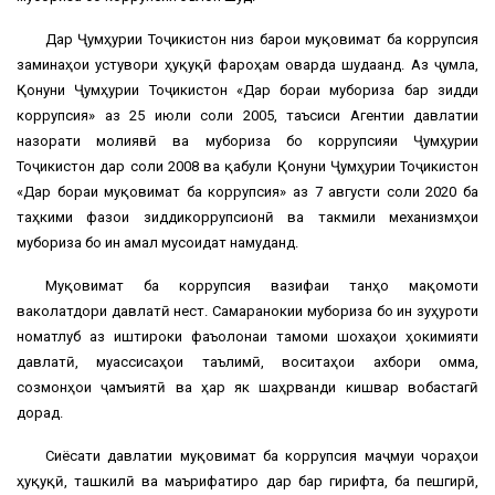
Дар Ҷумҳурии Тоҷикистон низ барои муқовимат ба коррупсия
заминаҳои устувори ҳуқуқӣ фароҳам оварда шудаанд. Аз ҷумла,
Қонуни Ҷумҳурии Тоҷикистон «Дар бораи мубориза бар зидди
коррупсия» аз 25 июли соли 2005, таъсиси Агентии давлатии
назорати молиявӣ ва мубориза бо коррупсияи Ҷумҳурии
Тоҷикистон дар соли 2008 ва қабули Қонуни Ҷумҳурии Тоҷикистон
«Дар бораи муқовимат ба коррупсия» аз 7 августи соли 2020 ба
таҳкими фазои зиддикоррупсионӣ ва такмили механизмҳои
мубориза бо ин амал мусоидат намуданд.
Муқовимат ба коррупсия вазифаи танҳо мақомоти
ваколатдори давлатӣ нест. Самаранокии мубориза бо ин зуҳуроти
номатлуб аз иштироки фаъолонаи тамоми шохаҳои ҳокимияти
давлатӣ, муассисаҳои таълимӣ, воситаҳои ахбори омма,
созмонҳои ҷамъиятӣ ва ҳар як шаҳрванди кишвар вобастагӣ
дорад.
Сиёсати давлатии муқовимат ба коррупсия маҷмуи чораҳои
ҳуқуқӣ, ташкилӣ ва маърифатиро дар бар гирифта, ба пешгирӣ,