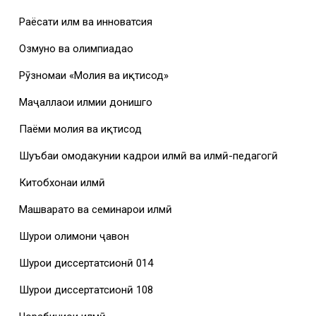
Раёсати илм ва инноватсия
Озмунҳо ва олимпиадаҳо
Рӯзномаи «Молия ва иқтисод»
Маҷаллаҳои илмии донишгоҳ
Паёми молия ва иқтисод
Шуъбаи омодакунии кадрҳои илмӣ ва илмӣ-педагогӣ
Китобхонаи илмӣ
Машваратҳо ва семинарҳои илмӣ
Шурои олимони ҷавон
Шурои диссертатсионӣ 014
Шурои диссертатсионӣ 108