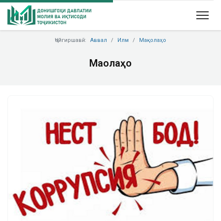
Ҷойгиршавӣ:
Аввал
Илм
Мақолаҳо
Мақолаҳо