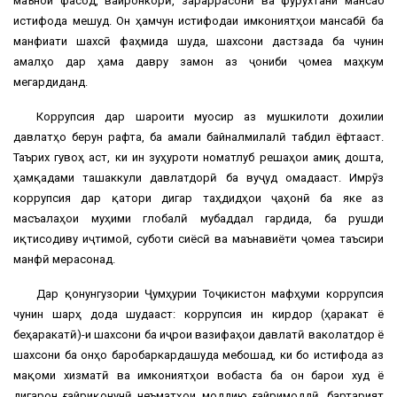
маънои фасод, вайронкорӣ, зараррасонӣ ва фурӯхтани мансаб
истифода мешуд. Он ҳамчун истифодаи имкониятҳои мансабӣ ба
манфиати шахсӣ фаҳмида шуда, шахсони дастзада ба чунин
амалҳо дар ҳама давру замон аз ҷониби ҷомеа маҳкум
мегардиданд.
Коррупсия дар шароити муосир аз мушкилоти дохилии
давлатҳо берун рафта, ба амали байналмилалӣ табдил ёфтааст.
Таърих гувоҳ аст, ки ин зуҳуроти номатлуб решаҳои амиқ дошта,
ҳамқадами ташаккули давлатдорӣ ба вуҷуд омадааст. Имрӯз
коррупсия дар қатори дигар таҳдидҳои ҷаҳонӣ ба яке аз
масъалаҳои муҳими глобалӣ мубаддал гардида, ба рушди
иқтисодиву иҷтимоӣ, суботи сиёсӣ ва маънавиёти ҷомеа таъсири
манфӣ мерасонад.
Дар қонунгузории Ҷумҳурии Тоҷикистон мафҳуми коррупсия
чунин шарҳ дода шудааст: коррупсия ин кирдор (ҳаракат ё
беҳаракатӣ)-и шахсони ба иҷрои вазифаҳои давлатӣ ваколатдор ё
шахсони ба онҳо баробаркардашуда мебошад, ки бо истифода аз
мақоми хизматӣ ва имкониятҳои вобаста ба он барои худ ё
дигарон ғайриқонунӣ неъматҳои моддию ғайримоддӣ, бартарият