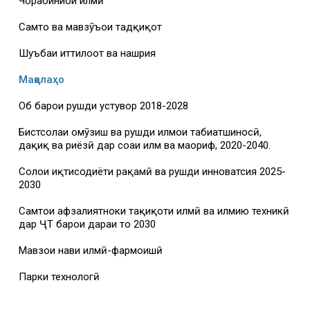
Чорабиниҳои илмӣ
Самтҳо ва мавзӯъҳои тадқиқот
Шуъбаи иттилоот ва нашрия
Мақолаҳо
Об барои рушди устувор 2018-2028
Бистсолаи омӯзиш ва рушди илмҳои табиатшиносӣ,
дақиқ ва риёзӣ дар соҳаи илм ва маориф, 2020-2040.
Солҳои иқтисодиёти рақамӣ ва рушди инноватсия 2025-
2030
Самтҳои афзалиятноки таҳқиқоти илмӣ ва илмию техникӣ
дар ҶТ барои дараи то 2030
Мавзҳои нави илмӣ-фармоишӣ
Парки технологӣ