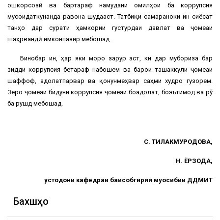
ошкорсозӣ ва бартараф намудани омилҳои ба коррупсия
мусоидаткунанда равона шудааст. Татбиқи самараноки ин сиёсат
танҳо дар сурати ҳамкории густурдаи давлат ва ҷомеаи
шаҳрвандӣ имконпазир мебошад.
Бинобар ин, ҳар яки моро зарур аст, ки дар мубориза бар
зидди коррупсия бетараф набошем ва барои ташаккули ҷомеаи
шаффоф, адолатпарвар ва қонунмеҳвар саҳми худро гузорем.
Зеро ҷомеаи бидуни коррупсия ҷомеаи боадолат, боэътимод ва рӯ
ба рушд мебошад.
С. ТИЛАКМУРОДОВА,
Н. ЁРЗОДА,
устодони кафедраи баҳисобгирии муҳосибии ДДМИТ
Бахшҳо