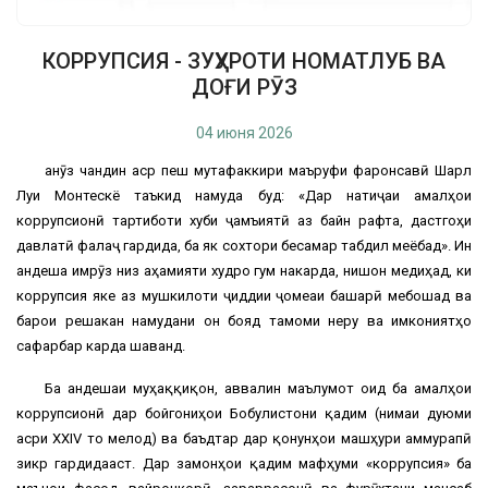
КОРРУПСИЯ - ЗУҲУРОТИ НОМАТЛУБ ВА
ДОҒИ РӮЗ
04 июня 2026
Ҳанӯз чандин аср пеш мутафаккири маъруфи фаронсавӣ Шарл
Луи Монтескё таъкид намуда буд: «Дар натиҷаи амалҳои
коррупсионӣ тартиботи хуби ҷамъиятӣ аз байн рафта, дастгоҳи
давлатӣ фалаҷ гардида, ба як сохтори бесамар табдил меёбад». Ин
андеша имрӯз низ аҳамияти худро гум накарда, нишон медиҳад, ки
коррупсия яке аз мушкилоти ҷиддии ҷомеаи башарӣ мебошад ва
барои решакан намудани он бояд тамоми неру ва имкониятҳо
сафарбар карда шаванд.
Ба андешаи муҳаққиқон, аввалин маълумот оид ба амалҳои
коррупсионӣ дар бойгониҳои Бобулистони қадим (нимаи дуюми
асри XXIV то мелод) ва баъдтар дар қонунҳои машҳури Ҳаммурапӣ
зикр гардидааст. Дар замонҳои қадим мафҳуми «коррупсия» ба