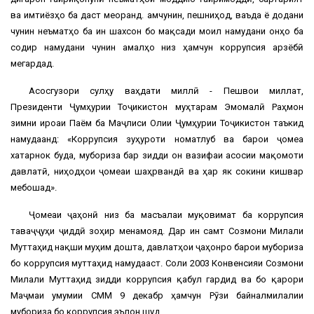
ва имтиёзҳо ба даст меоранд. Ҳамчунин, пешниҳод, ваъда ё додани
чунин неъматҳо ба ин шахсон бо мақсади моил намудани онҳо ба
содир намудани чунин амалҳо низ ҳамчун коррупсия арзёбӣ
мегардад.
Асосгузори сулҳу ваҳдати миллӣ - Пешвои миллат,
Президенти Ҷумҳурии Тоҷикистон муҳтарам Эмомалӣ Раҳмон
зимни ироаи Паём ба Маҷлиси Олии Ҷумҳурии Тоҷикистон таъкид
намудаанд: «Коррупсия зуҳуроти номатлуб ва барои ҷомеа
хатарнок буда, мубориза бар зидди он вазифаи асосии мақомоти
давлатӣ, ниҳодҳои ҷомеаи шаҳрвандӣ ва ҳар як сокини кишвар
мебошад».
Ҷомеаи ҷаҳонӣ низ ба масъалаи муқовимат ба коррупсия
таваҷҷуҳи ҷиддӣ зоҳир менамояд. Дар ин самт Созмони Милали
Муттаҳид нақши муҳим дошта, давлатҳои ҷаҳонро барои мубориза
бо коррупсия муттаҳид намудааст. Соли 2003 Конвенсияи Созмони
Милали Муттаҳид зидди коррупсия қабул гардид ва бо қарори
Маҷмаи умумии СММ 9 декабр ҳамчун Рӯзи байналмилалии
мубориза бо коррупсия эълон шуд.