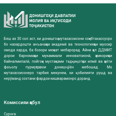
Беш аз 30 сол аст, ки донишгоҳ мутахассисони соҳибтахассусро
бо назардошти анъанаҳои академӣ ва технологияҳои муосир
омода карда, ба бозори меҳнат мебарорад. Айни ҳол ДДМИТ
дорои барномаҳои мукаммали инноватсионӣ, ҳамкориҳои
байналмилалӣ, пойгоҳи мустаҳками тадқиқотҳои илмӣ ва ҳаёти
фаъолу пурмуҳтавои донишҷӯён мебошад. Мо
мутахассисонеро тарбия мекунем, ки қобилияти рушд ва
нерӯманд сохтани фардои кишварамонро доранд.
Комиссияи қабул
Суроға: