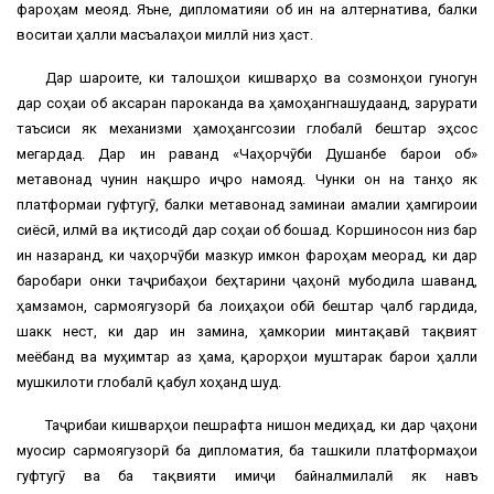
фароҳам меояд. Яъне, дипломатияи об ин на алтернатива, балки
воситаи ҳалли масъалаҳои миллӣ низ ҳаст.
Дар шароите, ки талошҳои кишварҳо ва созмонҳои гуногун
дар соҳаи об аксаран пароканда ва ҳамоҳангнашудаанд, зарурати
таъсиси як механизми ҳамоҳангсозии глобалӣ бештар эҳсос
мегардад. Дар ин раванд «Чаҳорчӯби Душанбе барои об»
метавонад чунин нақшро иҷро намояд. Чунки он на танҳо як
платформаи гуфтугӯ, балки метавонад заминаи амалии ҳамгироии
сиёсӣ, илмӣ ва иқтисодӣ дар соҳаи об бошад. Коршиносон низ бар
ин назаранд, ки чаҳорчӯби мазкур имкон фароҳам меорад, ки дар
баробари онки таҷрибаҳои беҳтарини ҷаҳонӣ мубодила шаванд,
ҳамзамон, сармоягузорӣ ба лоиҳаҳои обӣ бештар ҷалб гардида,
шакк нест, ки дар ин замина, ҳамкории минтақавӣ тақвият
меёбанд ва муҳимтар аз ҳама, қарорҳои муштарак барои ҳалли
мушкилоти глобалӣ қабул хоҳанд шуд.
Таҷрибаи кишварҳои пешрафта нишон медиҳад, ки дар ҷаҳони
муосир сармоягузорӣ ба дипломатия, ба ташкили платформаҳои
гуфтугӯ ва ба тақвияти имиҷи байналмилалӣ як навъ