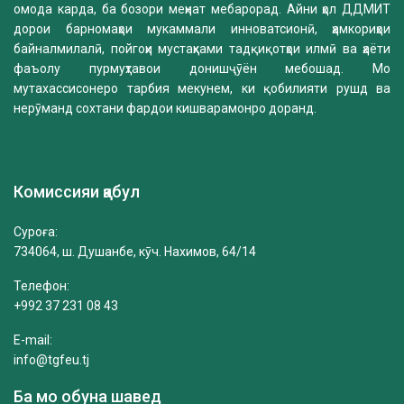
омода карда, ба бозори меҳнат мебарорад. Айни ҳол ДДМИТ
дорои барномаҳои мукаммали инноватсионӣ, ҳамкориҳои
байналмилалӣ, пойгоҳи мустаҳками тадқиқотҳои илмӣ ва ҳаёти
фаъолу пурмуҳтавои донишҷӯён мебошад. Мо
мутахассисонеро тарбия мекунем, ки қобилияти рушд ва
нерӯманд сохтани фардои кишварамонро доранд.
Комиссияи қабул
Суроға:
734064, ш. Душанбе, кӯч. Нахимов, 64/14
Телефон:
+992 37 231 08 43
E-mail:
info@tgfeu.tj
Ба мо обуна шавед