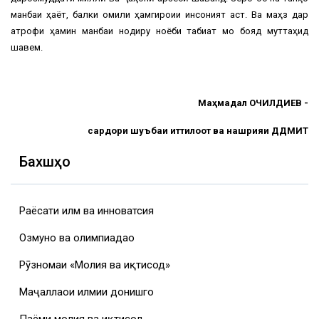
манбаи ҳаёт, балки омили ҳамгироии инсоният аст. Ва маҳз дар
атрофи ҳамин манбаи нодиру ноёби табиат мо бояд муттаҳид
шавем.
Маҳмадалӣ ОЧИЛДИЕВ -
сардори шуъбаи иттилоот ва нашрияи ДДМИТ
Бахшҳо
Раёсати илм ва инноватсия
Озмунҳо ва олимпиадаҳо
Рӯзномаи «Молия ва иқтисод»
Маҷаллаҳои илмии донишгоҳ
Паёми молия ва иқтисод