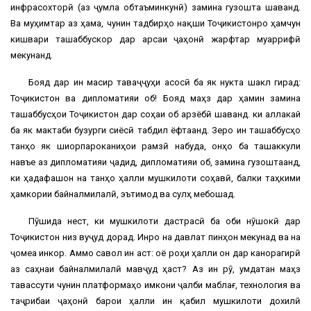
инфрасохторӣ (аз ҷумла обтаъминкунӣ) замина гузошта шаванд.
Ва муҳимтар аз ҳама, чунин тадбирҳо нақши Тоҷикистонро ҳамчун
кишвари ташаббускор дар арсаи ҷаҳонӣ жарфтар муаррифӣ
мекунанд.
Бояд дар ин масир таваҷҷуҳи асосӣ ба як нукта шакл гирад:
Тоҷикистон ва дипломатияи об! Бояд маҳз дар ҳамин замина
ташаббусҳои Тоҷикистон дар соҳаи об арзёбӣ шаванд. ки аллакай
ба як мактаби бузурги сиёсӣ табдил ёфтаанд. Зеро ин ташаббусҳо
танҳо як шиорпароканиҳои рамзӣ набуда, онҳо ба ташаккули
навъе аз дипломатияи ҷадид, дипломатияи об, замина гузоштаанд,
ки ҳадафашон на танҳо ҳалли мушкилоти соҳавӣ, балки таҳкими
ҳамкории байналмилалӣ, эътимод ва сулҳ мебошад.
Пӯшида нест, ки мушкилоти дастрасӣ ба оби нӯшокӣ дар
Тоҷикистон низ вуҷуд дорад. Инро на давлат пинҳон мекунад ва на
ҷомеа инкор. Аммо савол ин аст: оё роҳи ҳалли он дар канорагирӣ
аз саҳнаи байналмилалӣ мавҷуд ҳаст? Аз ин рӯ, умдатан маҳз
тавассути чунин платформаҳо имкони ҷалби маблағ, технология ва
таҷрибаи ҷаҳонӣ барои ҳалли ин қабил мушкилоти дохилӣ