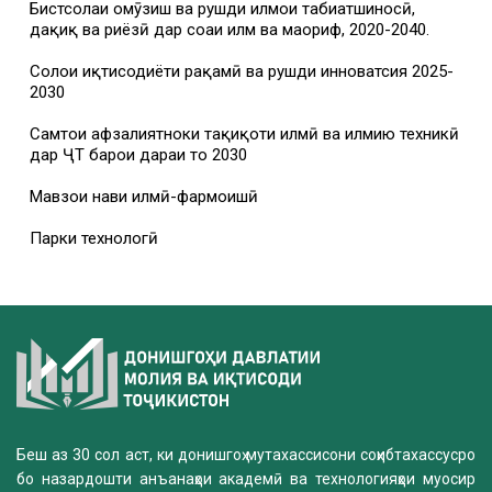
Бистсолаи омӯзиш ва рушди илмҳои табиатшиносӣ,
дақиқ ва риёзӣ дар соҳаи илм ва маориф, 2020-2040.
Солҳои иқтисодиёти рақамӣ ва рушди инноватсия 2025-
2030
Самтҳои афзалиятноки таҳқиқоти илмӣ ва илмию техникӣ
дар ҶТ барои дараи то 2030
Мавзҳои нави илмӣ-фармоишӣ
Парки технологӣ
Беш аз 30 сол аст, ки донишгоҳ мутахассисони соҳибтахассусро
бо назардошти анъанаҳои академӣ ва технологияҳои муосир