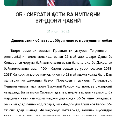
ОБ - СИЁСАТИ ҲАСТӢ ВА ИМТИҲОНИ
ВИҶДОНИ ҶАҲОНӢ
01 июня 2026
Дипломатияи об: аз ташаббуси миллӣ то масъулияти глобалӣ
Тавре сомонаи расмии Президенти Ҷумҳурии Тоҷикистон -
president.tj иттилоъ медиҳад, cанаи 26 май дар шаҳри Душанбе
Конфронси чоруми байналмилалии сатҳи баланд оид ба Даҳсолаи
байналмилалии амал: “Об - барои рушди устувор, солҳои 2018-
2028” ба кори худ оғоз намуд, ки он то 28 май идома хоҳад ёфт. Дар
ифтитоҳи ин ҳамоиши бузург Президенти Ҷумҳурии Тоҷикистон,
Пешвои миллат муҳтарам Эмомалӣ Раҳмон иштирок ва суханронӣ
намуданд. Ба иттилои Сарвари давлат, имрӯз зарурати гузариш ба
марҳалаи нави ҳамкории ҷаҳонӣ дар соҳаи об ба миён омадааст.
Ба ин мақсад пешниҳод гардид, ки «Чаҳорчӯби Душанбе барои об»
таъсис дода шавад. Ин чаҳорчӯб метавонад заминаи мусоидро