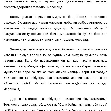
чунин ҷоизаҳо нақши муҳим дар ҳавасмандсозии олимон,
сиёсатмадорон ва фаъолон мебозанд.
Барои ҷомеаи Тоҷикистон муҳим он бояд бошад, ки ин ҷоиза
саҳмҳои бузургро дар ҳалли масоили глобалии сайёра эътироф ва
ҳамзамон, таваҷҷуҳи ҷомеаи ҷаҳониро ба масъалаи об ҷалб
намуда, давлату созмонҳои байналмилалиро ба рушди бештари
ҳамкориҳои гуногунсамту гуногунсатҳ ташвиқ месозад.
Зимнан, дар ҷаҳон даҳҳо ҷоизаҳо ба номи шахсиятҳои сиёсӣ ва
ҷамъиятӣ вуҷуд доранд, ки ба рушди илм, сулҳ ва ҳамкорӣ саҳм
гузоштаанд. Вале бо назардошти он ки дар ҷаҳони иқлимаш
ҳамеша тағйирёбанда афзоиши аҳолӣ ва нобаробарии захираҳо
мушкилоти обро ба яке аз масъалаҳои калидии асри XXI табдил
додааст, ки ташаббусҳои байналмилалӣ дар ин самт на танҳо
иӣтикори сиёсӣ, балки рисолати инсондӯстона ва нодир
мебошанд.
Дар ин моваро, ташаббусҳои пайдарпайи байналмилалии
Тоҷикистон дар соҳаи об, шуруъ аз “Соли байналмилалии оби тоза”
(2003) то Даҳсолаи байналмилалии “Об - барои рушди устувор,