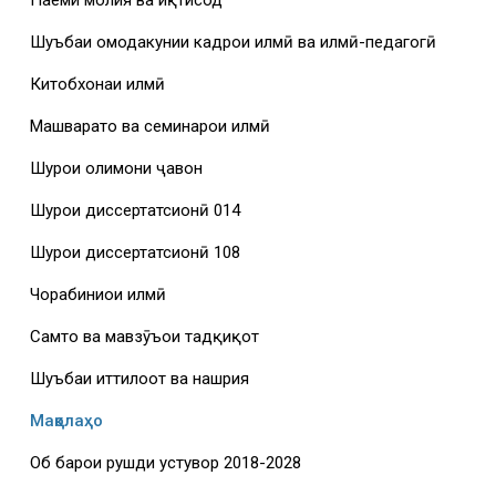
Шуъбаи омодакунии кадрҳои илмӣ ва илмӣ-педагогӣ
Китобхонаи илмӣ
Машваратҳо ва семинарҳои илмӣ
Шурои олимони ҷавон
Шурои диссертатсионӣ 014
Шурои диссертатсионӣ 108
Чорабиниҳои илмӣ
Самтҳо ва мавзӯъҳои тадқиқот
Шуъбаи иттилоот ва нашрия
Мақолаҳо
Об барои рушди устувор 2018-2028