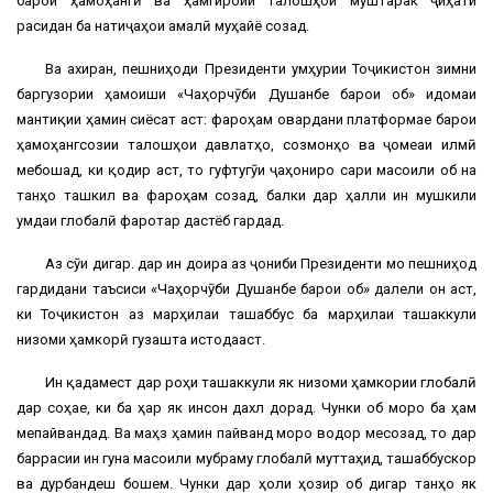
барои ҳамоҳангӣ ва ҳамгироии талошҳои муштарак ҷиҳати
расидан ба натиҷаҳои амалӣ муҳайё созад.
Ва ахиран, пешниҳоди Президенти Ҷумҳурии Тоҷикистон зимни
баргузории ҳамоиши «Чаҳорчӯби Душанбе барои об» идомаи
мантиқии ҳамин сиёсат аст: фароҳам овардани платформае барои
ҳамоҳангсозии талошҳои давлатҳо, созмонҳо ва ҷомеаи илмӣ
мебошад, ки қодир аст, то гуфтугӯи ҷаҳониро сари масоили об на
танҳо ташкил ва фароҳам созад, балки дар ҳалли ин мушкили
умдаи глобалӣ фаротар дастёб гардад.
Аз сӯи дигар. дар ин доира аз ҷониби Президенти мо пешниҳод
гардидани таъсиси «Чаҳорчӯби Душанбе барои об» далели он аст,
ки Тоҷикистон аз марҳилаи ташаббус ба марҳилаи ташаккули
низоми ҳамкорӣ гузашта истодааст.
Ин қадамест дар роҳи ташаккули як низоми ҳамкории глобалӣ
дар соҳае, ки ба ҳар як инсон дахл дорад. Чунки об моро ба ҳам
мепайвандад. Ва маҳз ҳамин пайванд моро водор месозад, то дар
баррасии ин гуна масоили мубраму глобалӣ муттаҳид, ташаббускор
ва дурбандеш бошем. Чунки дар ҳоли ҳозир об дигар танҳо як