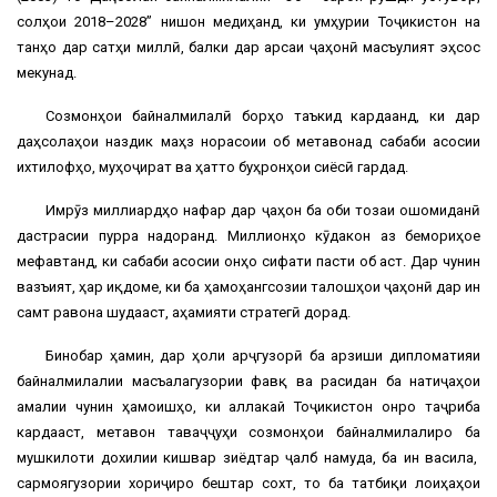
солҳои 2018–2028” нишон медиҳанд, ки Ҷумҳурии Тоҷикистон на
танҳо дар сатҳи миллӣ, балки дар арсаи ҷаҳонӣ масъулият эҳсос
мекунад.
Созмонҳои байналмилалӣ борҳо таъкид кардаанд, ки дар
даҳсолаҳои наздик маҳз норасоии об метавонад сабаби асосии
ихтилофҳо, муҳоҷират ва ҳатто буҳронҳои сиёсӣ гардад.
Имрӯз миллиардҳо нафар дар ҷаҳон ба оби тозаи ошомиданӣ
дастрасии пурра надоранд. Миллионҳо кӯдакон аз бемориҳое
мефавтанд, ки сабаби асосии онҳо сифати пасти об аст. Дар чунин
вазъият, ҳар иқдоме, ки ба ҳамоҳангсозии талошҳои ҷаҳонӣ дар ин
самт равона шудааст, аҳамияти стратегӣ дорад.
Бинобар ҳамин, дар ҳоли арҷгузорӣ ба арзиши дипломатияи
байналмилалии масъалагузории фавқ ва расидан ба натиҷаҳои
амалии чунин ҳамоишҳо, ки аллакай Тоҷикистон онро таҷриба
кардааст, метавон таваҷҷуҳи созмонҳои байналмилалиро ба
мушкилоти дохилии кишвар зиёдтар ҷалб намуда, ба ин васила,
сармоягузории хориҷиро бештар сохт, то ба татбиқи лоиҳаҳои