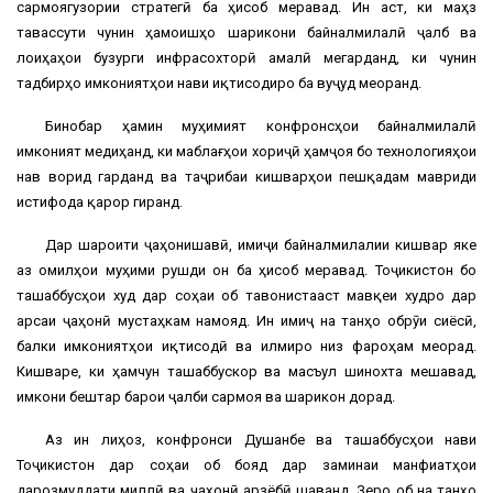
сармоягузории стратегӣ ба ҳисоб меравад. Ин аст, ки маҳз
тавассути чунин ҳамоишҳо шарикони байналмилалӣ ҷалб ва
лоиҳаҳои бузурги инфрасохторӣ амалӣ мегарданд, ки чунин
тадбирҳо имкониятҳои нави иқтисодиро ба вуҷуд меоранд.
Бинобар ҳамин муҳимият конфронсҳои байналмилалӣ
имконият медиҳанд, ки маблағҳои хориҷӣ ҳамҷоя бо технологияҳои
нав ворид гарданд ва таҷрибаи кишварҳои пешқадам мавриди
истифода қарор гиранд.
Дар шароити ҷаҳонишавӣ, имиҷи байналмилалии кишвар яке
аз омилҳои муҳими рушди он ба ҳисоб меравад. Тоҷикистон бо
ташаббусҳои худ дар соҳаи об тавонистааст мавқеи худро дар
арсаи ҷаҳонӣ мустаҳкам намояд. Ин имиҷ на танҳо обрӯи сиёсӣ,
балки имкониятҳои иқтисодӣ ва илмиро низ фароҳам меорад.
Кишваре, ки ҳамчун ташаббускор ва масъул шинохта мешавад,
имкони бештар барои ҷалби сармоя ва шарикон дорад.
Аз ин лиҳоз, конфронси Душанбе ва ташаббусҳои нави
Тоҷикистон дар соҳаи об бояд дар заминаи манфиатҳои
дарозмуддати миллӣ ва ҷаҳонӣ арзёбӣ шаванд. Зеро об на танҳо