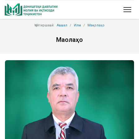
Ҷойгиршавӣ:
Аввал
Илм
Мақолаҳо
Мақолаҳо