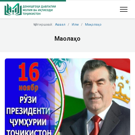
Ҷойгиршавӣ:
Аввал
Илм
Мақолаҳо
Мақолаҳо