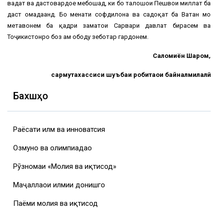
ваҳдат ва дастовардҳое мебошад, ки бо талошҳои Пешвои миллат ба
даст омадаанд. Бо меҳнати софдилона ва садоқат ба Ватан мо
метавонем ба қадри заҳматҳои Сарвари давлат бирасем ва
Тоҷикистонро боз ҳам ободу зеботар гардонем.
Саломиён Шаҳром,
сармутахассиси шуъбаи робитаҳои байналмилалӣ
Бахшҳо
Раёсати илм ва инноватсия
Озмунҳо ва олимпиадаҳо
Рӯзномаи «Молия ва иқтисод»
Маҷаллаҳои илмии донишгоҳ
Паёми молия ва иқтисод