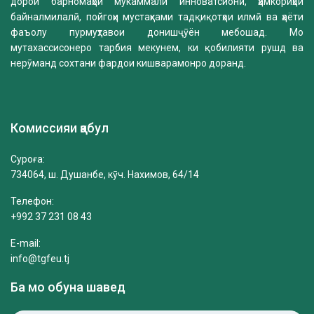
дорои барномаҳои мукаммали инноватсионӣ, ҳамкориҳои
байналмилалӣ, пойгоҳи мустаҳками тадқиқотҳои илмӣ ва ҳаёти
фаъолу пурмуҳтавои донишҷӯён мебошад. Мо
мутахассисонеро тарбия мекунем, ки қобилияти рушд ва
нерӯманд сохтани фардои кишварамонро доранд.
Комиссияи қабул
Суроға:
734064, ш. Душанбе, кӯч. Нахимов, 64/14
Телефон:
+992 37 231 08 43
E-mail:
info@tgfeu.tj
Ба мо обуна шавед