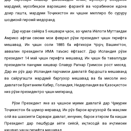
мардумӣ, мусобиқаҳои варзишию фарҳангӣ ва чорабиниҳои идона
доир гашта, мардуми Тоҷикистон ин ҷашни миллиро бо суруру
шодмонӣ гиромӣ медоранд.
Дар кураи сайёра 5 кишвари ҷаҳон, аз ҷумла Иёлоти Муттаҳидаи
Амрико ҳафтаи сеюми моҳи феврал рӯзи президент ҷашн гирифта
мешавад. Ин ҷашн соли 1885 ба ифтихори Ҷорҷ Вашингтон,
аввалин президенти ИМА таъсис ёфтааст. Дар Исландия рӯзи
президент 14 май ҷашн гирифта мешавад. Ин ҷашн ба таваллуди
президенти панҷуми кишвар Олавур Рагнар Гримсон рост меояд.
Дар ин рӯз дар Исландия парчамҳои давлатӣ бардошта мешаванд
ва сайругашти мардумӣ баргузор мешавад ва ба мисоли инҳо
давлатҳои Британияи Кабир, Голандия, Нидерландия ва Қазоқистон
низ рӯзи президентро ҷашн мегиранд.
Рӯзи Президент яке аз ҷашнҳои муҳими давлатӣ дар Ҷумҳурии
Тоҷикистон ба шумор меравад. Ин рӯз барои арҷгузорӣ ба мақоми
олӣ ва шахсияти Сарвари давлат, инчунин, барои эҳтиром ба нақши
Президент дар пешбурди ҳаёти сиёсӣ, иқтисодӣ ва иҷтимоии
кишвар ҷашн гирифта мешавад.