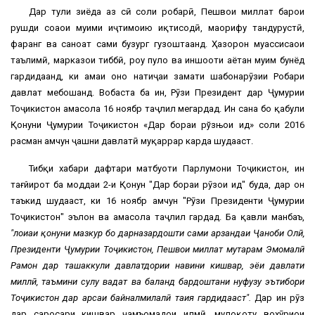
Дар тули зиёда аз сӣ соли роҳбарӣ, Пешвои миллат барои
рушди соҳаҳои муҳими иҷтимоию иқтисодӣ, маорифу тандурустӣ,
фарҳанг ва саноат саҳми бузург гузоштаанд. Ҳазорон муассисаҳои
таълимӣ, марказҳои тиббӣ, роҳу пулҳо ва иншооти ҳаётан муҳим бунёд
гардидаанд, ки ҳамаи онҳо натиҷаи заҳмати шабонарӯзии Роҳбари
давлат мебошанд. Вобаста ба ин, Рӯзи Президент дар Ҷумҳурии
Тоҷикистон ҳамасола 16 ноябр таҷлил мегардад. Ин сана бо қабули
Қонуни Ҷумҳурии Тоҷикистон «Дар бораи рўзњои ид» соли 2016
расман ҳамчун ҷашни давлатӣ муқаррар карда шудааст.
Тибқи хабари дафтари матбуоти Парлумони Тоҷикистон, ин
тағйирот ба моддаи 2-и Қонун "Дар бораи рӯзҳои ид" буда, дар он
таъкид шудааст, ки 16 ноябр ҳамчун "Рӯзи Президенти Ҷумҳурии
Тоҷикистон" эълон ва ҳамасола таҷлил гардад. Ба қавли манбаъ,
"лоиҳаи қонуни мазкур бо дарназардошти саҳми арзандаи Ҷаноби Олӣ,
Президенти Ҷумҳурии Тоҷикистон, Пешвои миллат муҳтарам Эмомалӣ
Раҳмон дар ташаккули давлатдории навини кишвар, эҳёи давлати
миллӣ, таъмини сулҳу ваҳдат ва баланд бардоштани нуфузу эътибори
Тоҷикистон дар арсаи байналмилалӣ таҳия гардидааст".
Дар ин рӯз
дар саросари кишвар ҷамъомадҳои илмӣ, мулоқоту вохӯриҳои