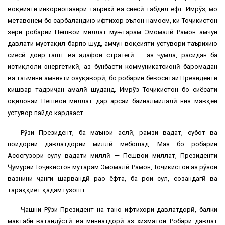
воқеияти инкорнопазири таърихӣ ва сиёсӣ табдил ёфт. Имрӯз, мо
метавонем бо сарбаландию ифтихор эълон намоем, ки Тоҷикистон
зери роҳбарии Пешвои миллат муњтарам Эмомалӣ Раҳмон ҳамчун
давлати мустақил барпо шуд, ҳамчун воқеияти устувори таърихию
сиёсӣ доир гашт ва ҳадафҳои стратегӣ — аз ҷумла, расидан ба
истиқлоли энергетикӣ, аз бунбасти коммуникатсионӣ баромадан
ва таъмини амнияти озуқаворӣ, бо роҳбарии бевоситаи Президенти
кишвар тадриҷан амалӣ шуданд. Имрӯз Тоҷикистон бо сиёсати
оқилонаи Пешвои миллат дар арсаи байналмилалӣ низ мавқеи
устувор пайдо кардааст.
Рӯзи Президент, ба маънои аслӣ, рамзи ваҳдат, субот ва
пойдории давлатдории миллӣ мебошад. Маҳз бо роҳбарии
Асосгузори сулҳу ваҳдати миллӣ — Пешвои миллат, Президенти
Ҷумҳурии Тоҷикистон муҳтарам Эмомалӣ Раҳмон, Тоҷикистон аз рӯзҳои
вазнини ҷанги шаҳрвандӣ раҳо ёфта, ба роҳи сулҳ, созандагӣ ва
тараққиёт қадам гузошт.
Ҷашни Рӯзи Президент на танҳо ифтихори давлатдорӣ, балки
мактаби ватандӯстӣ ва миннатдорӣ аз хизматҳои Роҳбари давлат