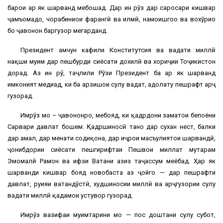
барои ҳар як шаҳрванд мебошад. Дар ин рӯз дар саросари кишвар
ҷамъомадҳо, чорабиниҳои фарҳангӣ ва илмӣ, намоишгоҳҳо ва вохӯриҳо
бо ҷавонон баргузор мегарданд.
Президент ҳамчун кафили Конститутсия ва ваҳдати миллӣ
нақши муҳим дар пешбурди сиёсати дохилӣ ва хориҷии Тоҷикистон
дорад. Аз ин рӯ, таҷлили Рӯзи Президент ба ҳар як шаҳрванд
имконият медиҳад, ки ба арзишҳои сулҳу ваҳдат, адолату пешрафт арҷ
гузорад.
Имрӯз мо – ҷавононро, мебояд, ки қадрдони заҳматҳои бепоёни
Сарвари давлат бошем. Қадршиносӣ танҳо дар сухан нест, балки
дар амал, дар меҳнати содиқона, дар иҷрои масъулиятҳои шаҳрвандӣ,
ҷонибдории сиёсати пешгирифтаи Пешвои миллат муҳтарам
Эмомалӣ Раҳмон ва ҳифзи Ватани азиз таҷассум меёбад. Ҳар як
шаҳрванди кишвар бояд новобаста аз ҷойгоҳ — дар пешрафти
давлат, руҳияи ватандӯстӣ, худшиносии миллӣ ва арҷгузории сулҳу
ваҳдати миллӣ қадамҳои устувор гузорад.
Имрӯз вазифаи муҳимтарини мо — пос доштани сулҳу субот,