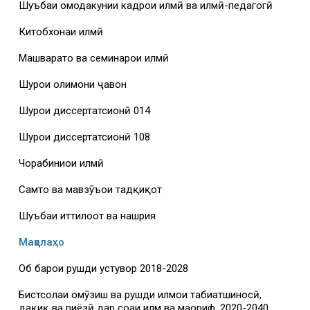
Шуъбаи омодакунии кадрҳои илмӣ ва илмӣ-педагогӣ
Китобхонаи илмӣ
Машваратҳо ва семинарҳои илмӣ
Шурои олимони ҷавон
Шурои диссертатсионӣ 014
Шурои диссертатсионӣ 108
Чорабиниҳои илмӣ
Самтҳо ва мавзӯъҳои тадқиқот
Шуъбаи иттилоот ва нашрия
Мақолаҳо
Об барои рушди устувор 2018-2028
Бистсолаи омӯзиш ва рушди илмҳои табиатшиносӣ,
дақиқ ва риёзӣ дар соҳаи илм ва маориф, 2020-2040.