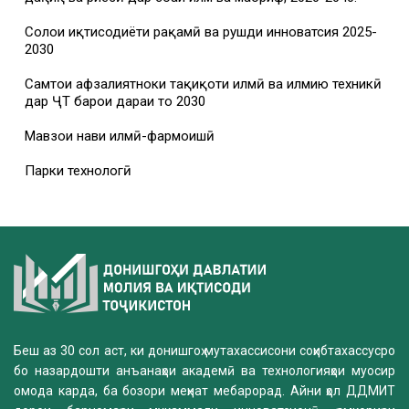
Солҳои иқтисодиёти рақамӣ ва рушди инноватсия 2025-
2030
Самтҳои афзалиятноки таҳқиқоти илмӣ ва илмию техникӣ
дар ҶТ барои дараи то 2030
Мавзҳои нави илмӣ-фармоишӣ
Парки технологӣ
Беш аз 30 сол аст, ки донишгоҳ мутахассисони соҳибтахассусро
бо назардошти анъанаҳои академӣ ва технологияҳои муосир
омода карда, ба бозори меҳнат мебарорад. Айни ҳол ДДМИТ