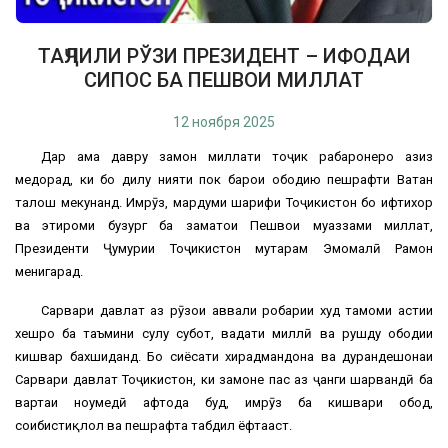
ТАҶЛИЛИ РЎЗИ ПРЕЗИДЕНТ – ИФОДАИ
СИПОС БА ПЕШВОИ МИЛЛАТ
12 ноября 2025
Дар ҳама давру замон миллати тоҷик раҳбаронеро азиз
медорад, ки бо дилу нияти пок барои ободию пешрафти Ватан
талош мекунанд. Имрӯз, мардуми шарифи Тоҷикистон бо ифтихор
ва эҳтироми бузург ба заҳматҳои Пешвои муаззами миллат,
Президенти Ҷумҳурии Тоҷикистон муҳтарам Эмомалӣ Раҳмон
менигарад.
Сарвари давлат аз рӯзҳои аввали роҳбарии худ тамоми ҳастии
хешро ба таъмини сулҳу субот, ваҳдати миллӣ ва рушду ободии
кишвар бахшиданд. Бо сиёсати хирадмандона ва дурандешонаи
Сарвари давлат Тоҷикистон, ки замоне пас аз ҷанги шаҳрвандӣ ба
вартаи ноумедӣ афтода буд, имрӯз ба кишвари обод,
соҳибистиқлол ва пешрафта табдил ёфтааст.