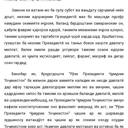
Замоне ки ватани мо ба сулҳу субот ва вањдату сарҷамъӣ ниёз
дошт, низоми идоракунии Президентӣ маҳз бо мақсади пурзўр
намудани ҳокимияти иҷроия, баланд бардоштани самаранокии он,
қабули фаврии қарорҳои идорӣ, такмили механизми иҷрои қонунҳо,
таҳкими қонуният ва тартиботи ҳуқуқӣ ҷорӣ карда шуд. Хушбахтона,
гузаштан ба низоми Президентӣ на танњо боиси наҷоти давлату
миллат, балки омили рушди устувори тамоми соҳаҳои идораи
давлатӣ, аз ҷумла иқтисодиёт, сиёсат, фарҳанг, маориф ва дигар
соҳаҳо гардид.
Бинобар ин, бузургдошти "Рӯзи Президенти Ҷумҳурии
Тоҷикистон" ба маънои дарки аҳамияти калидии ин ниҳоди давлатӣ
дар ҳифзу тараққии давлатдории миллии мо ва ҳамчунин, ҷашни
қадрдонию сипос ба тамоми он арзишҳои баланди давлатӣ, миллӣ
ва шаҳрвандие мебошад, ки Президенти Ҷумҳурии Тоҷикистон ҳамчун
кафили конститутсионии онҳо фаъолият мекунад. Ин аст, ки "Рӯзи
Президенти Ҷумҳурии Тоҷикистон" ҷашни ҳар як шаҳрванди
худшиносу ватандӯст ва ҷашни ҳар як сокини озоду осудаи
Тоҷикистони азиз аст. Њамчун давлати мустақил ва устувор ба як