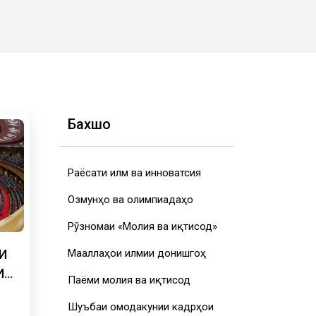
Бахшҳо
Раёсати илм ва инноватсия
Озмунҳо ва олимпиадаҳо
Рӯзномаи «Молия ва иқтисод»
Маҷаллаҳои илмии донишгоҳ
И
И
Паёми молия ва иқтисод
Шуъбаи омодакунии кадрҳои