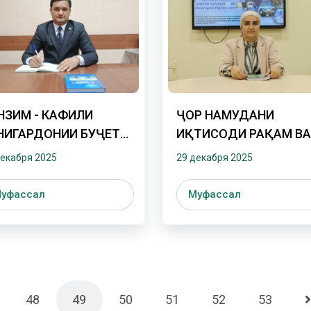
НЗИМ - КАФИЛИ
ҶОРӢ НАМУДАНИ
НИГАРДОНИИ БУҶЕТИ
ИҚТИСОДИ РАҚАМӢ В
ЛА
АФЗАЛИЯТҲОИ ОН ДА
декабря 2025
29 декабря 2025
ҶУМҲУРИИ
ТОҶИКИСТОН
уфассал
Муфассал
48
49
50
51
52
53