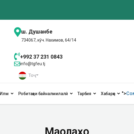
ш. Душанбе
734067, кӯч. Нахимов, 64/14
+992 37 231 0843
info@tgfeu.tj
Тоҷ
">
Сом
Илм
Робитаҳои байналмилалӣ
Тарбия
Хабарҳо
Мақолаҳо