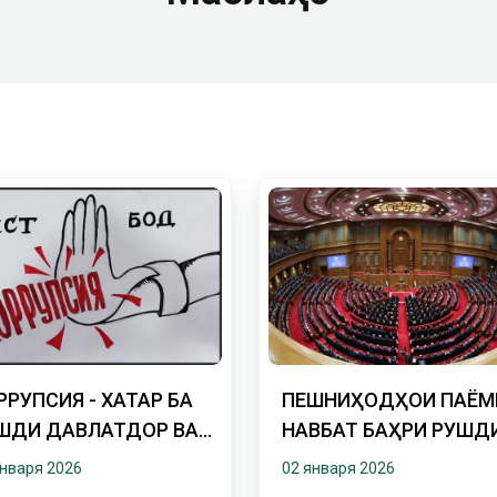
РРУПСИЯ - ХАТАР БА
ПЕШНИҲОДҲОИ ПАЁМ
ШДИ ДАВЛАТДОРӢ ВА
НАВБАТӢ БАҲРИ РУШД
ОЛАТИ ИҶТИМОӢ
УСТУВОР
января 2026
02 января 2026