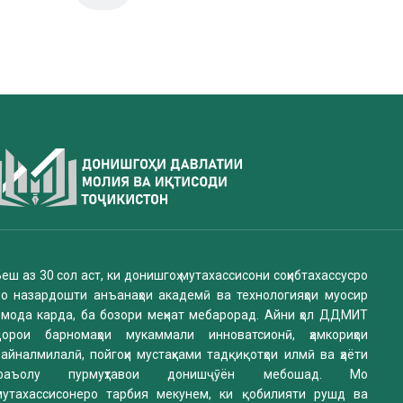
еш аз 30 сол аст, ки донишгоҳ мутахассисони соҳибтахассусро
бо назардошти анъанаҳои академӣ ва технологияҳои муосир
омода карда, ба бозори меҳнат мебарорад. Айни ҳол ДДМИТ
дорои барномаҳои мукаммали инноватсионӣ, ҳамкориҳои
айналмилалӣ, пойгоҳи мустаҳками тадқиқотҳои илмӣ ва ҳаёти
фаъолу пурмуҳтавои донишҷӯён мебошад. Мо
мутахассисонеро тарбия мекунем, ки қобилияти рушд ва