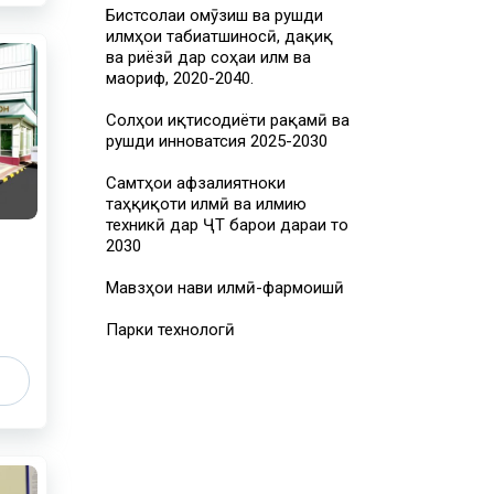
Бистсолаи омӯзиш ва рушди
илмҳои табиатшиносӣ, дақиқ
ва риёзӣ дар соҳаи илм ва
маориф, 2020-2040.
Солҳои иқтисодиёти рақамӣ ва
рушди инноватсия 2025-2030
Самтҳои афзалиятноки
таҳқиқоти илмӣ ва илмию
техникӣ дар ҶТ барои дараи то
2030
Мавзҳои нави илмӣ-фармоишӣ
Парки технологӣ