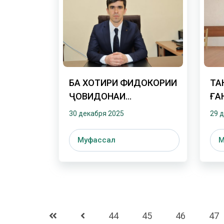
БА ХОТИРИ ФИДОКОРИИ
ТА
ҶОВИДОНАИ
ҒА
МУҲОФИЗОНИ ВАТАН
ОИ
30 декабря 2025
29 
Муфассал
М
44
45
46
47