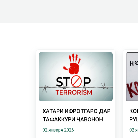
ХАТАРИ ИФРОТГАРОӢ ДАР
КО
ТАФАККУРИ ҶАВОНОН
РУ
АД
02 января 2026
02 