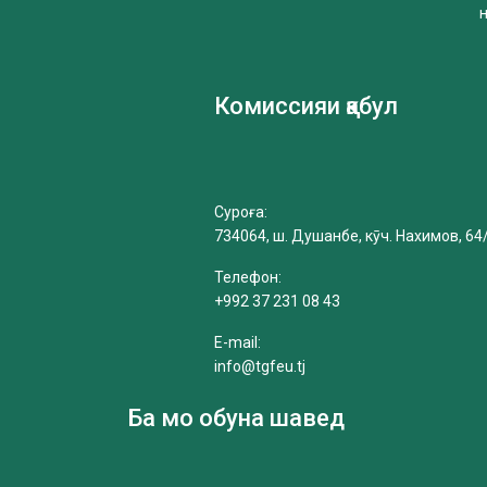
Комиссияи қабул
Суроға:
734064, ш. Душанбе, кӯч. Нахимов, 64
Телефон:
+992 37 231 08 43
E-mail:
info@tgfeu.tj
Ба мо обуна шавед