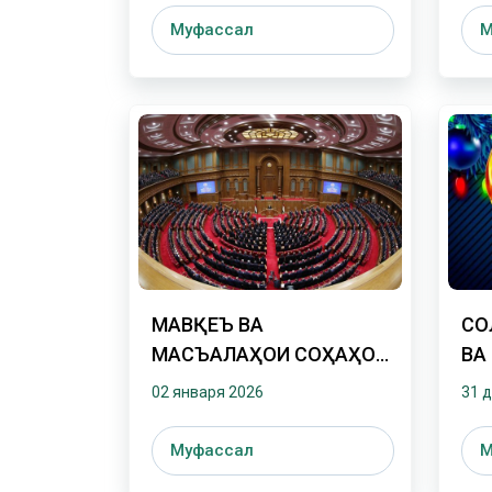
Муфассал
М
МАВҚЕЪ ВА
СО
МАСЪАЛАҲОИ СОҲАҲОИ
ВА
ЭНЕРГЕТИКА, САНОАТ ВА
02 января 2026
31 
ПИРЯХҲО
Муфассал
М