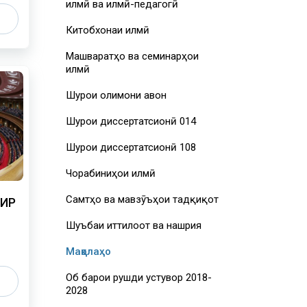
илмӣ ва илмӣ-педагогӣ
Китобхонаи илмӣ
Машваратҳо ва семинарҳои
илмӣ
Шурои олимони ҷавон
Шурои диссертатсионӣ 014
Шурои диссертатсионӣ 108
Чорабиниҳои илмӣ
Самтҳо ва мавзӯъҳои тадқиқот
СИР
Шуъбаи иттилоот ва нашрия
Мақолаҳо
Об барои рушди устувор 2018-
2028