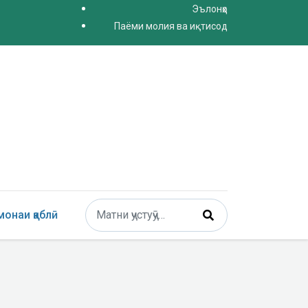
Эълонҳо
Паёми молия ва иқтисод
Поиск
онаи қаблӣ
Type 2 or more characters for results.