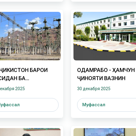
ҶИКИСТОН БАРОИ
ОДАМРАБОӢ - ҲАМЧУН
СИДАН БА
ҶИНОЯТИ ВАЗНИН
ТИҚЛОЛИ ЭНЕРГЕТИКӢ
декабря 2025
30 декабря 2025
МИ ҚАТЪӢ ДОРАД
уфассал
Муфассал