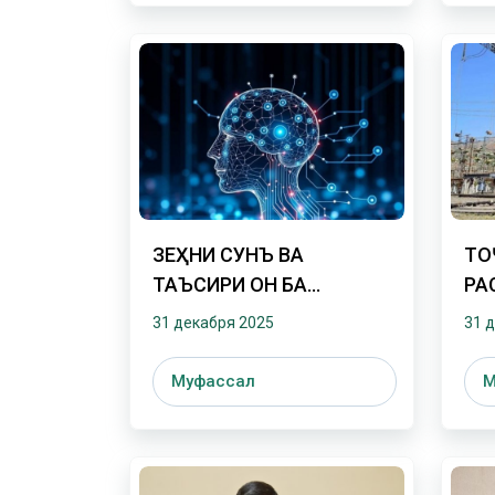
ЗЕҲНИ СУНЪӢ ВА
ТО
ТАЪСИРИ ОН БА
РА
ЗИНДАГИИ ҲАРРӮЗАИ
ИС
31 декабря 2025
31 
МО
АЗ
Муфассал
М