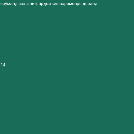
нерӯманд сохтани фардои кишварамонро доранд.
/14