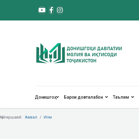
Донишгоҳ
Барои довталабон
Таълим
Ҷойгиршавӣ:
Аввал
Илм