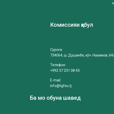
Комиссияи қабул
Суроға:
734064, ш. Душанбе, кӯч. Нахимов, 64
Телефон:
+992 37 231 08 43
E-mail:
info@tgfeu.tj
Ба мо обуна шавед