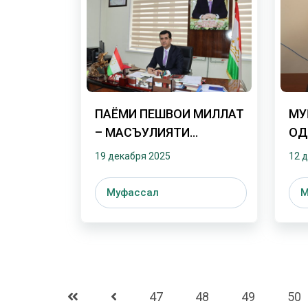
ПАЁМИ ПЕШВОИ МИЛЛАТ
МУ
– МАСЪУЛИЯТИ
ОД
СОЗАНДАГИВУ
19 декабря 2025
12 
ИФТИХОРМАНДӢ
Муфассал
М
47
48
49
50