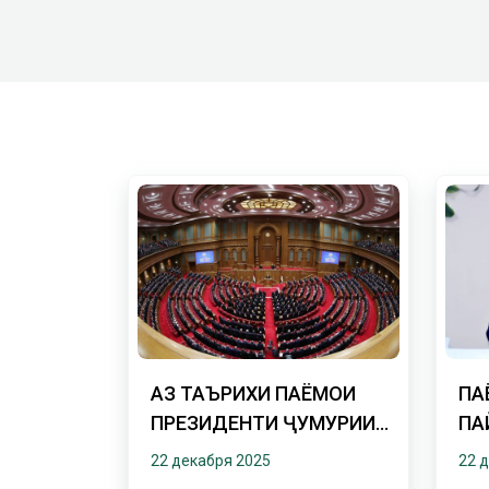
АЗ ТАЪРИХИ ПАЁМҲОИ
ПА
ПРЕЗИДЕНТИ ҶУМҲУРИИ
ПА
ТОҶИКИСТОН БА
22 декабря 2025
22 
МАҶЛИСИ ОЛӢ