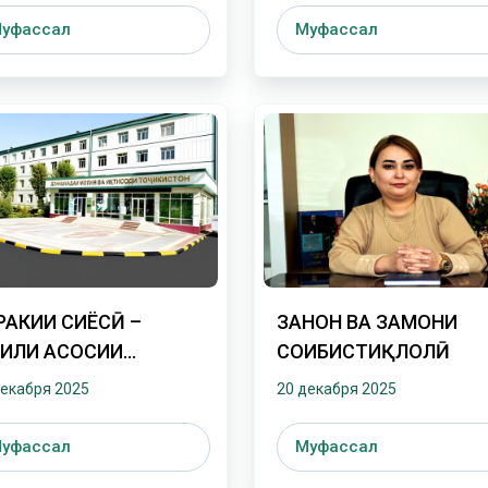
уфассал
Муфассал
РАКИИ СИЁСӢ –
ЗАНОН ВА ЗАМОНИ
ИЛИ АСОСИИ
СОҲИБИСТИҚЛОЛӢ
ШГИРИИ ИФРОТГАРОӢ
декабря 2025
20 декабря 2025
уфассал
Муфассал