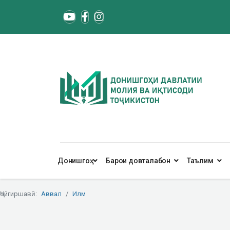
Донишгоҳ
Барои довталабон
Таълим
Ҷойгиршавӣ:
Аввал
Илм