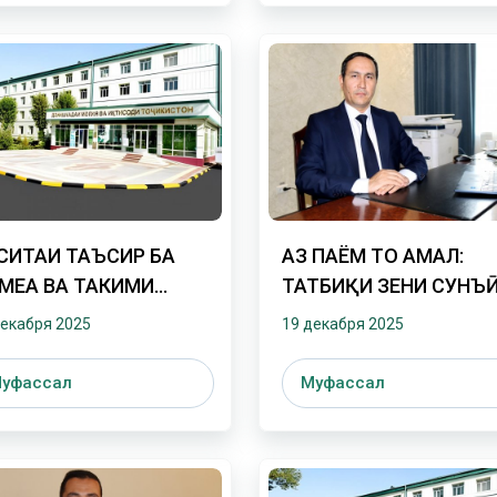
СИТАИ ТАЪСИР БА
АЗ ПАЁМ ТО АМАЛ:
МЕА ВА ТАҲКИМИ
ТАТБИҚИ ЗЕҲНИ СУНЪ
БОТ
БАҲРИ РУШДИ МИЛЛИ
декабря 2025
19 декабря 2025
ҶУМҲУРИИ ТОҶИКИСТ
уфассал
Муфассал