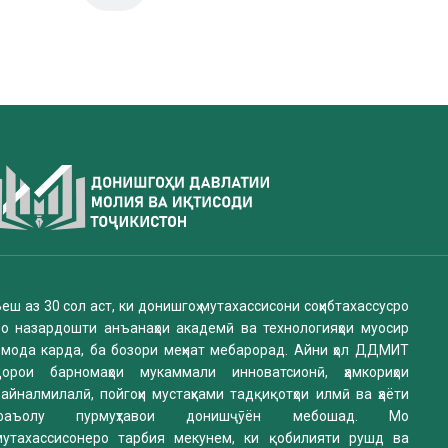
еш аз 30 сол аст, ки донишгоҳ мутахассисони соҳибтахассусро
бо назардошти анъанаҳои академӣ ва технологияҳои муосир
омода карда, ба бозори меҳнат мебарорад. Айни ҳол ДДМИТ
дорои барномаҳои мукаммали инноватсионӣ, ҳамкориҳои
айналмилалӣ, пойгоҳи мустаҳками тадқиқотҳои илмӣ ва ҳаёти
фаъолу пурмуҳтавои донишҷӯён мебошад. Мо
мутахассисонеро тарбия мекунем, ки қобилияти рушд ва