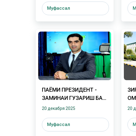
Муфассал
М
ПАЁМИ ПРЕЗИДЕНТ -
ЗИ
ЗАМИНАИ ГУЗАРИШ БА
ОМ
ИҚТИСОДИ
ПЕ
20 декабря 2025
20 
ДОНИШБУНЁД
Муфассал
М