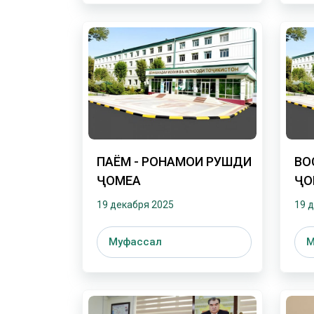
ПАЁМ - РОҲНАМОИ РУШДИ
ВО
ҶОМЕА
ҶО
СУ
19 декабря 2025
19 
Муфассал
М