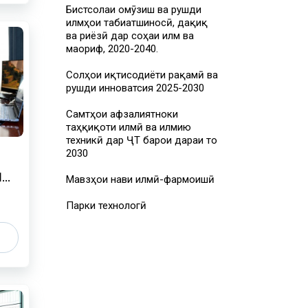
Бистсолаи омӯзиш ва рушди
илмҳои табиатшиносӣ, дақиқ
ва риёзӣ дар соҳаи илм ва
маориф, 2020-2040.
Солҳои иқтисодиёти рақамӣ ва
рушди инноватсия 2025-2030
Самтҳои афзалиятноки
таҳқиқоти илмӣ ва илмию
техникӣ дар ҶТ барои дараи то
2030
Ӣ
Мавзҳои нави илмӣ-фармоишӣ
И
Парки технологӣ
ОН