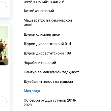
илмӣ ва илмӣ-педагогӣ
Китобхонаи илмӣ
Машваратҳо ва семинарҳои
илмӣ
Шурои олимони ҷавон
Шурои диссертатсионӣ 014
Шурои диссертатсионӣ 108
Чорабиниҳои илмӣ
Самтҳо ва мавзӯъҳои тадқиқот
Шуъбаи иттилоот ва нашрия
Мақолаҳо
Об барои рушди устувор 2018-
2028