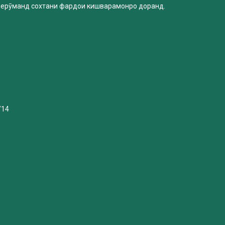
нерӯманд сохтани фардои кишварамонро доранд.
/14