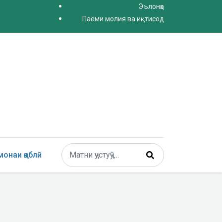
Эълонҳо
Паёми молия ва иқтисод
Поиск
онаи қаблӣ
Type 2 or more characters for results.