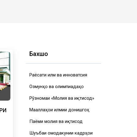
Бахшҳо
Раёсати илм ва инноватсия
Озмунҳо ва олимпиадаҳо
Рӯзномаи «Молия ва иқтисод»
Маҷаллаҳои илмии донишгоҳ
РИ
Паёми молия ва иқтисод
Шуъбаи омодакунии кадрҳои