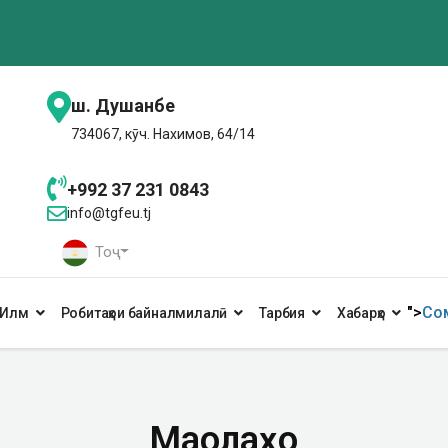
ш. Душанбе
734067, кӯч. Нахимов, 64/14
+992 37 231 0843
info@tgfeu.tj
Тоҷ
">
Сом
Илм
Робитаҳои байналмилалӣ
Тарбия
Хабарҳо
Мақолаҳо