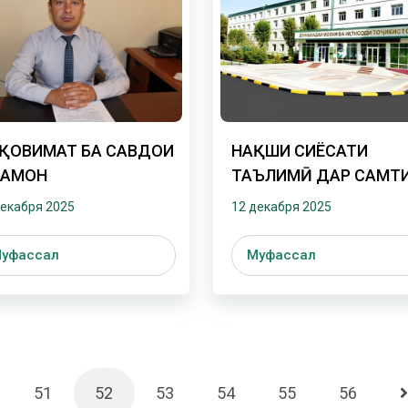
ҚОВИМАТ БА САВДОИ
НАҚШИ СИЁСАТИ
АМОН
ТАЪЛИМӢ ДАР САМТ
МУБОРИЗА БО САВДО
декабря 2025
12 декабря 2025
ОДАМОН
уфассал
Муфассал
51
52
53
54
55
56