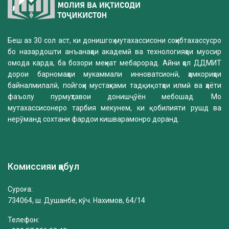
Беш аз 30 сол аст, ки донишгоҳ мутахассисони соҳибтахассусро
бо назардошти анъанаҳои академӣ ва технологияҳои муосир
омода карда, ба бозори меҳнат мебарорад. Айни ҳол ДДМИТ
дорои барномаҳои мукаммали инноватсионӣ, ҳамкориҳои
байналмилалӣ, пойгоҳи мустаҳками тадқиқотҳои илмӣ ва ҳаёти
фаъолу пурмуҳтавои донишҷӯён мебошад. Мо
мутахассисонеро тарбия мекунем, ки қобилияти рушд ва
нерӯманд сохтани фардои кишварамонро доранд.
Комиссияи қабул
Суроға:
734064, ш. Душанбе, кӯч. Нахимов, 64/14
Телефон: