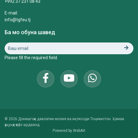
+992 37 231 08 43
E-mail:
info@tgfeu.tj
Ба мо обуна шавед
Please fill the required field.
© 2026 Донишгоҳи давлатии молия ва иқтисоди Тоҷикистон. Ҳамаи
ҳуқуқҳо ҳифз шудаанд.
Powered by
WebArt