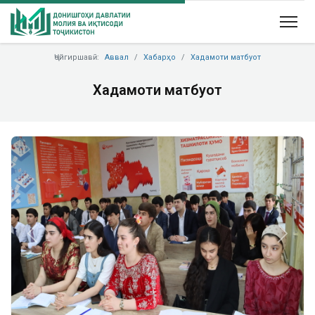
Ҷойгиршавӣ:
Аввал
Хабарҳо
Хадамоти матбуот
Хадамоти матбуот
Previous
Next