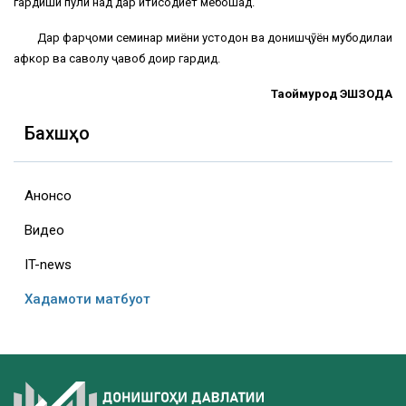
гардиши пули нақд дар иқтисодиёт мебошад.
Дар фарҷоми семинар миёни устодон ва донишҷӯён мубодилаи
афкор ва саволу ҷавоб доир гардид.
Тағоймурод ЭШЗОДА
Бахшҳо
Анонсҳо
Видео
IT-news
Хадамоти матбуот