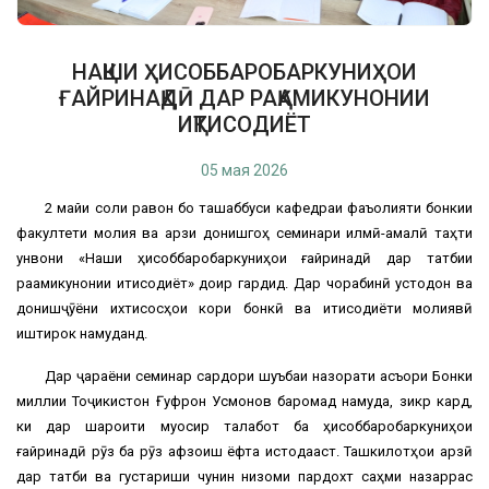
НАҚШИ ҲИСОББАРОБАРКУНИҲОИ
ҒАЙРИНАҚДӢ ДАР РАҚАМИКУНОНИИ
ИҚТИСОДИЁТ
05 мая 2026
2 майи соли равон бо ташаббуси кафедраи фаъолияти бонкии
факултети молия ва қарзи донишгоҳ семинари илмӣ-амалӣ таҳти
унвони «Нақши ҳисоббаробаркуниҳои ғайринақдӣ дар татбиқи
рақамикунонии иқтисодиёт» доир гардид. Дар чорабинӣ устодон ва
донишҷӯёни ихтисосҳои кори бонкӣ ва иқтисодиёти молиявӣ
иштирок намуданд.
Дар ҷараёни семинар сардори шуъбаи назорати асъори Бонки
миллии Тоҷикистон Ғуфрон Усмонов баромад намуда, зикр кард,
ки дар шароити муосир талабот ба ҳисоббаробаркуниҳои
ғайринақдӣ рӯз ба рӯз афзоиш ёфта истодааст. Ташкилотҳои қарзӣ
дар татбиқ ва густариши чунин низоми пардохт саҳми назаррас