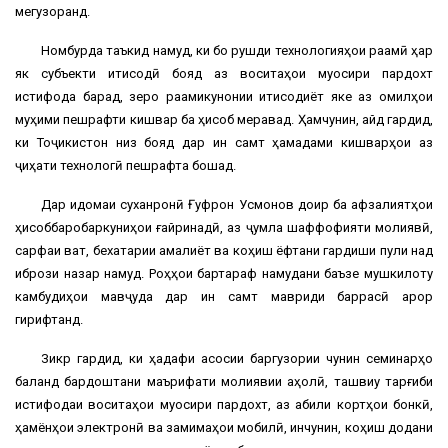
мегузоранд.
Номбурда таъкид намуд, ки бо рушди технологияҳои рақамӣ ҳар
як субъекти иқтисодӣ бояд аз воситаҳои муосири пардохт
истифода барад, зеро рақамикунонии иқтисодиёт яке аз омилҳои
муҳими пешрафти кишвар ба ҳисоб меравад. Ҳамчунин, қайд гардид,
ки Тоҷикистон низ бояд дар ин самт ҳамқадами кишварҳои аз
ҷиҳати технологӣ пешрафта бошад.
Дар идомаи суханронӣ Ғуфрон Усмонов доир ба афзалиятҳои
ҳисоббаробаркуниҳои ғайринақдӣ, аз ҷумла шаффофияти молиявӣ,
сарфаи вақт, бехатарии амалиёт ва коҳиш ёфтани гардиши пули нақд
ибрози назар намуд. Роҳҳои бартараф намудани баъзе мушкилоту
камбудиҳои мавҷуда дар ин самт мавриди баррасӣ қарор
гирифтанд.
Зикр гардид, ки ҳадафи асосии баргузории чунин семинарҳо
баланд бардоштани маърифати молиявии аҳолӣ, ташвиқу тарғиби
истифодаи воситаҳои муосири пардохт, аз қабили кортҳои бонкӣ,
ҳамёнҳои электронӣ ва замимаҳои мобилӣ, инчунин, коҳиш додани