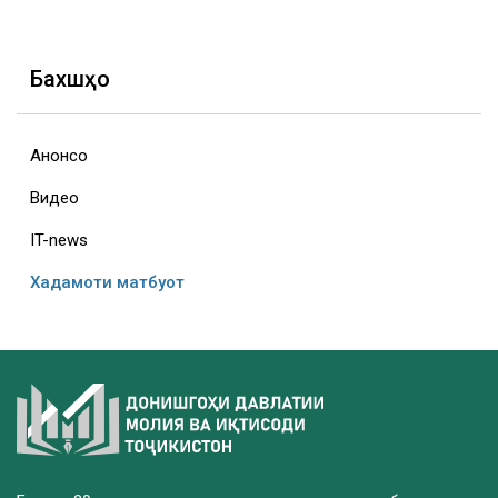
Бахшҳо
Анонсҳо
Видео
IT-news
Хадамоти матбуот