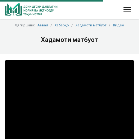
Ҷойгиршавӣ:
Аввал
Хабарҳо
Хадамоти матбуот
Видео
Хадамоти матбуот