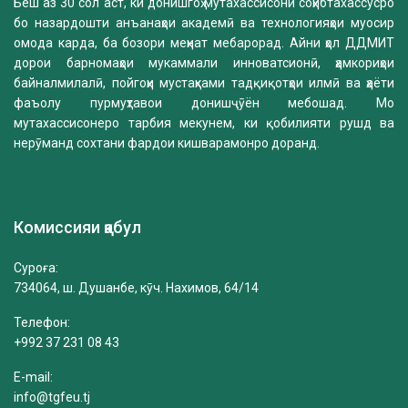
Беш аз 30 сол аст, ки донишгоҳ мутахассисони соҳибтахассусро
бо назардошти анъанаҳои академӣ ва технологияҳои муосир
омода карда, ба бозори меҳнат мебарорад. Айни ҳол ДДМИТ
дорои барномаҳои мукаммали инноватсионӣ, ҳамкориҳои
байналмилалӣ, пойгоҳи мустаҳками тадқиқотҳои илмӣ ва ҳаёти
фаъолу пурмуҳтавои донишҷӯён мебошад. Мо
мутахассисонеро тарбия мекунем, ки қобилияти рушд ва
нерӯманд сохтани фардои кишварамонро доранд.
Комиссияи қабул
Суроға:
734064, ш. Душанбе, кӯч. Нахимов, 64/14
Телефон:
+992 37 231 08 43
E-mail:
info@tgfeu.tj