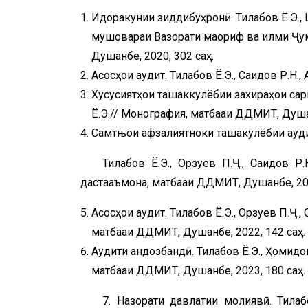
Идоракунии зиддибуҳронӣ. Тилабов Ё.Э., 
мушовараи Вазорати маориф ва илми Ҷумҳ
Душанбе, 2020, 302 саҳ.
Асосҳои аудит. Тилабов Ё.Э., Саидов Р.Н.,
Хусусиятҳои ташаккулёбии захираҳои сар
Ё.Э.// Монография, матбааи ДДМИТ, Душан
Самтњои афзалиятноки ташакулёбии ауди
Тилабов Ё.Э., Орзуев П.Ҷ., Саидов Р
дастаҷаъмона, матбааи ДДМИТ, Душанбе, 202
Асосҳои аудит. Тилабов Ё.Э., Орзуев П.Ҷ.
матбааи ДДМИТ, Душанбе, 2022, 142 саҳ.
Аудити андозбандӣ. Тилабов Ё.Э., Ҳомидов
матбааи ДДМИТ, Душанбе, 2023, 180 саҳ.
7. Назорати давлатии молиявӣ. Тилабо