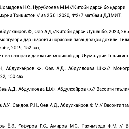
Шомадова Н.С., Нурублоева М.М.//Китоби дарсӣ бо қарори
рии Тоҷикистон // аз 25.01.2020, №2/7 матбааи ДДМИТ,
 Абдулхайров Ф., Оев А.Д.//Китоби дарсӣ Душанбе, 2023, 285
моягузорӣ дар шароити норасоии пасандозҳои дохилӣ. Тил
бе, 2019, 152 саҳ.
т ва назорати давлатии молиявӣ дар Љумњурии Тољикист
.Н., Абдулхайров Ф., Оев А.Д., Абдуллоева Ш.Ф.// Моног
2, 150 саҳ.
, Оев А.Д., Абдуллоева Ш.Ф., Абдулхайров Ф.// Васоити таъли
 А.У., Саидов Р.Н., Оев А.Д., Абдулхайров Ф.М.// Васоити т
в Ё.Э., Ғафуров Ғ.С., Амиров М.С., Раҳимзода Ф.М. // В