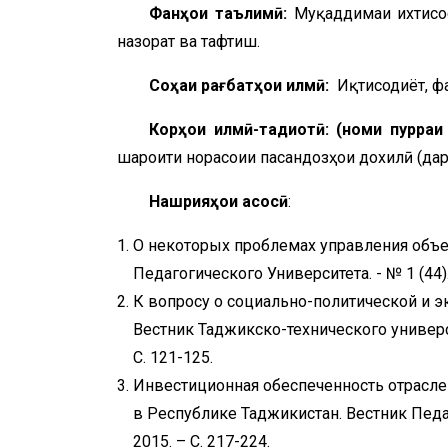
Фанҳои таълимӣ:
Муқаддимаи ихтисос,
назорат ва тафтиш.
Соҳаи рағбатҳои илмӣ:
Иқтисодиёт, ф
Корҳои илмӣ-тадқиқотӣ: (номи пурра
шароити норасоии пасандозҳои дохилӣ (дар
Нашрияҳои асосӣ
:
О некоторых проблемах управления объе
Педагогического Университета. - № 1 (44).
К вопросу о социально-политической и э
Вестник Таджикско-технического универс
С. 121-125.
Инвестиционная обеспеченность отрасле
в Республике Таджикистан. Вестник Педаг
2015. – С. 217-224.