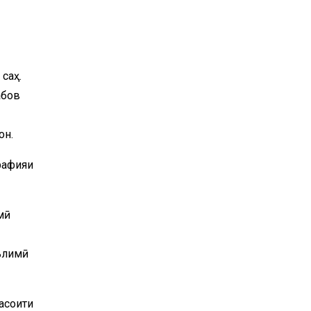
 саҳ.
абов
он.
рафияи
мӣ
аълимӣ
асоити