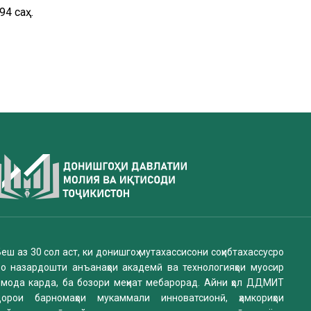
4 саҳ.
еш аз 30 сол аст, ки донишгоҳ мутахассисони соҳибтахассусро
бо назардошти анъанаҳои академӣ ва технологияҳои муосир
омода карда, ба бозори меҳнат мебарорад. Айни ҳол ДДМИТ
дорои барномаҳои мукаммали инноватсионӣ, ҳамкориҳои