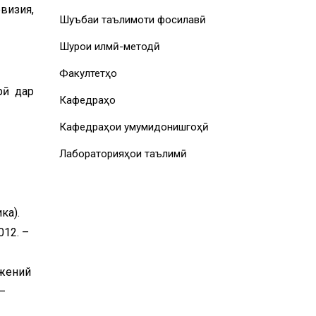
визия,
Шуъбаи таълимоти фосилавӣ
Шурои илмӣ-методӣ
Факултетҳо
рӣ дар
Кафедраҳо
Кафедраҳои умумидонишгоҳӣ
Лабораторияҳои таълимӣ
ка).
012. –
ежений
.–