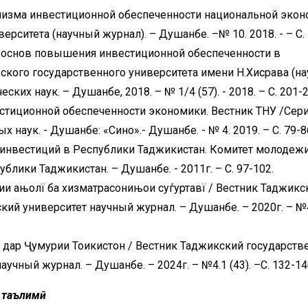
изма инвестиционной обеспеченности национальной экон
рситета (научный журнал). – Душанбе. –№ 10. 2018. - – С. 
основ повышения инвестиционной обеспеченности в
ского государственного университета имени Н.Хисрава (н
ких наук. – Душанбе, 2018. – № 1/4 (57). - 2018. – С. 201-2
тиционной обеспеченности экономики. Вестник ТНУ /Сер
наук. - Душанбе: «Сино».- Душанбе. - № 4. 2019. – С. 79-8
инвестиций в Республики Таджикистан. Комитет молодежи
блики Таджикистан. – Душанбе. - 2011г. – С. 97-102.
ии ањолї ба хизматрасонињои суѓуртавї / Вестник Таджикс
й университет научный журнал. – Душанбе. – 2020г. – №4
ӣ дар Ҷумурии Тоҷикистон / Вестник Таджикский государст
чный журнал. – Душанбе. – 2024г. – №4.1 (43). –С. 132-14
и таълимӣ