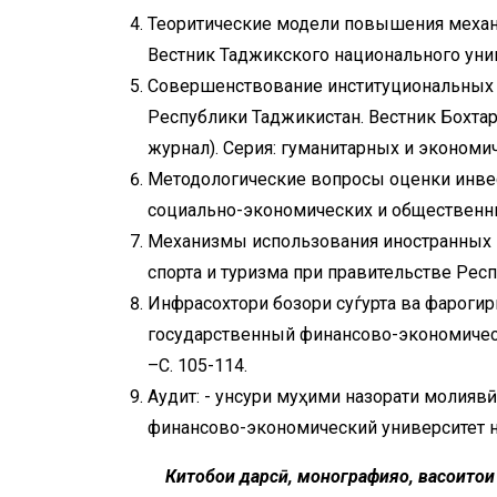
Теоритические модели повышения механ
Вестник Таджикского национального униве
Совершенствование институциональных 
Республики Таджикистан. Вестник Бохтар
журнал). Серия: гуманитарных и экономичес
Методологические вопросы оценки инвес
социально-экономических и общественных 
Механизмы использования иностранных 
спорта и туризма при правительстве Респу
Инфрасохтори бозори суѓурта ва фарогир
государственный финансово-экономически
–С. 105-114.
Аудит: - унсури муҳими назорати молияв
финансово-экономический университет нау
Китобҳои дарсӣ, монографияҳо, васоитҳо