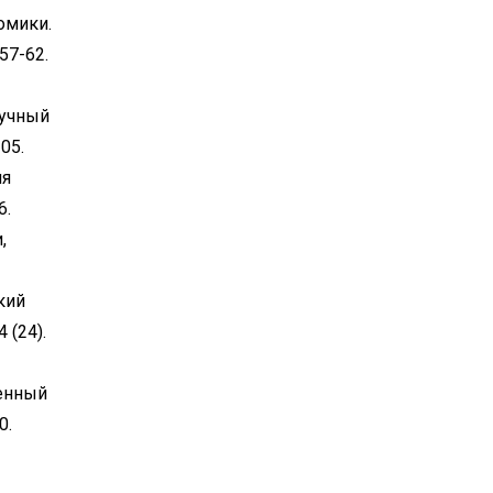
омики.
57-62.
аучный
05.
ия
6.
,
кий
 (24).
венный
0.