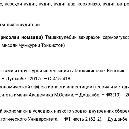
 асосҳои аудит, аудит, аудит дар корхонаҳо, аудит ва ре
аъолияти аудиторӣ
и рисолаи номзади)
Ташаккулёбии захираҳои сармоягузо
 мисоли Ҷумҳурии Тоҷикистон)
ктами и структурой инвестиции в Таджикистане. Вестник
 – Душанбе. -2012г. – С. 415-418.
кономической эффективности инвестиции (теория и методи
итета имени Академика М.Осими. – Душанбе. – №3(19). - 2
й экономики в условиях низкого уровня внутренних сбер
огического Университета. – №1, часть 2 (62-2). – Душанбе