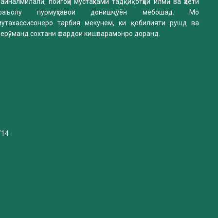
айналмилалӣ, пойгоҳи мустаҳками тадқиқотҳои илмӣ ва ҳаёти
фаъолу пурмуҳтавои донишҷӯён мебошад. Мо
мутахассисонеро тарбия мекунем, ки қобилияти рушд ва
нерӯманд сохтани фардои кишварамонро доранд.
/14