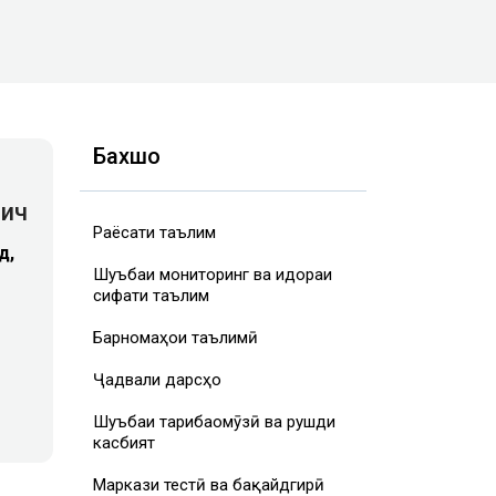
Бахшҳо
вич
Раёсати таълим
д,
Шуъбаи мониторинг ва идораи
сифати таълим
Барномаҳои таълимӣ
Ҷадвали дарсҳо
Шуъбаи таҷрибаомӯзӣ ва рушди
касбият
Маркази тестӣ ва бақайдгирӣ