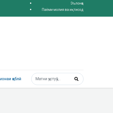
Эълонҳо
Паёми молия ва иқтисод
Поиск
онаи қаблӣ
Type 2 or more characters for results.