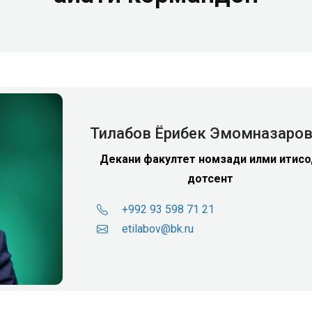
Тилабов Ёрибек Эмомназаро
Декани факултет
номзади илми иқтисо
дотсент
+992 93 598 71 21
etilabov@bk.ru