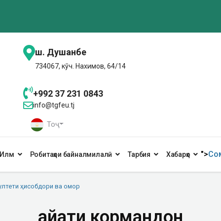
ш. Душанбе
734067, кӯч. Нахимов, 64/14
+992 37 231 0843
info@tgfeu.tj
Тоҷ
">
Сом
Илм
Робитаҳои байналмилалӣ
Тарбия
Хабарҳо
ултети ҳисобдори ва омор
Ҳайати кормандон