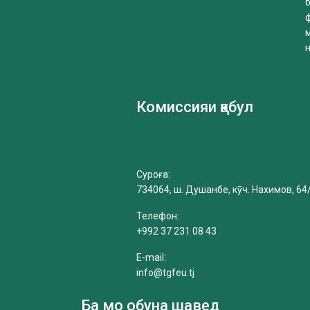
б
Комиссияи қабул
Суроға:
734064, ш. Душанбе, кӯч. Нахимов, 64
Телефон:
+992 37 231 08 43
E-mail:
info@tgfeu.tj
Ба мо обуна шавед