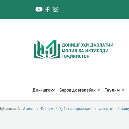
Донишгоҳ
Барои довталабон
Таълим
Ҷойгиршавӣ:
Аввал
Таълим
Ҳайати кормандон
Факултет
Фак