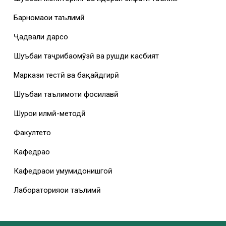
Барномаҳои таълимӣ
Ҷадвали дарсҳо
Шуъбаи таҷрибаомӯзӣ ва рушди касбият
Маркази тестӣ ва бақайдгирӣ
Шуъбаи таълимоти фосилавӣ
Шурои илмӣ-методӣ
Факултетҳо
Кафедраҳо
Кафедраҳои умумидонишгоҳӣ
Лабораторияҳои таълимӣ