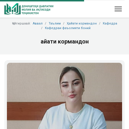
Ҷойгиршавӣ:
Аввал
Таълим
Ҳайати кормандон
Кафедра
Кафедраи фаъолияти бонкӣ
Ҳайати кормандон