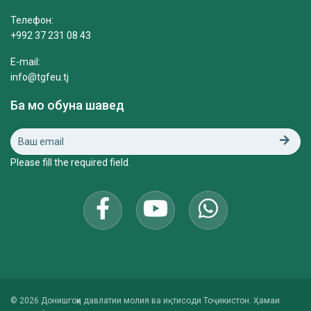
Телефон:
+992 37 231 08 43
E-mail:
info@tgfeu.tj
Ба мо обуна шавед
Please fill the required field.
© 2026 Донишгоҳи давлатии молия ва иқтисоди Тоҷикистон. Ҳамаи