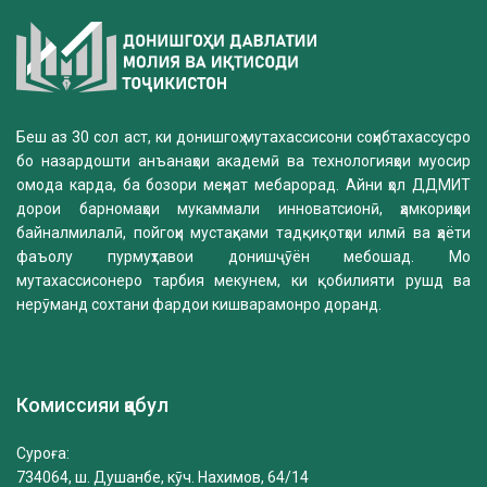
Беш аз 30 сол аст, ки донишгоҳ мутахассисони соҳибтахассусро
бо назардошти анъанаҳои академӣ ва технологияҳои муосир
омода карда, ба бозори меҳнат мебарорад. Айни ҳол ДДМИТ
дорои барномаҳои мукаммали инноватсионӣ, ҳамкориҳои
байналмилалӣ, пойгоҳи мустаҳками тадқиқотҳои илмӣ ва ҳаёти
фаъолу пурмуҳтавои донишҷӯён мебошад. Мо
мутахассисонеро тарбия мекунем, ки қобилияти рушд ва
нерӯманд сохтани фардои кишварамонро доранд.
Комиссияи қабул
Суроға:
734064, ш. Душанбе, кӯч. Нахимов, 64/14