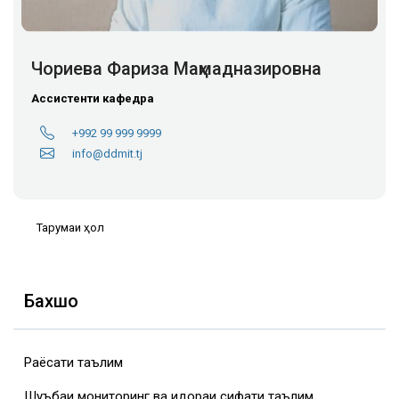
Чориева Фариза Маҳмадназировна
Ассистенти кафедра
+992 99 999 9999
info@ddmit.tj
Тарҷумаи ҳол
Бахшҳо
Раёсати таълим
Шуъбаи мониторинг ва идораи сифати таълим