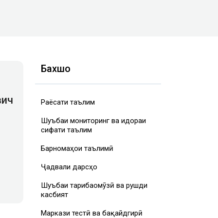
Бахшҳо
вич
Раёсати таълим
Шуъбаи мониторинг ва идораи
сифати таълим
Барномаҳои таълимӣ
Ҷадвали дарсҳо
Шуъбаи таҷрибаомӯзӣ ва рушди
касбият
Маркази тестӣ ва бақайдгирӣ