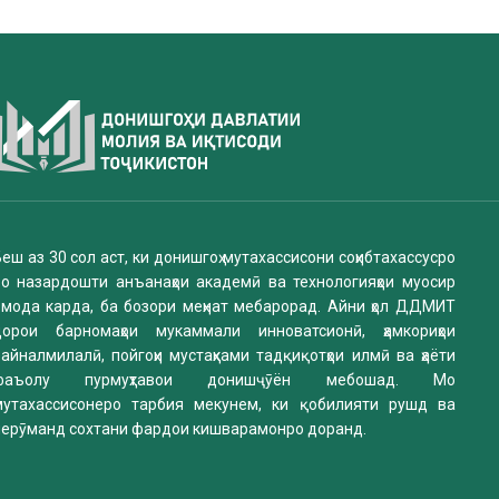
еш аз 30 сол аст, ки донишгоҳ мутахассисони соҳибтахассусро
бо назардошти анъанаҳои академӣ ва технологияҳои муосир
омода карда, ба бозори меҳнат мебарорад. Айни ҳол ДДМИТ
дорои барномаҳои мукаммали инноватсионӣ, ҳамкориҳои
айналмилалӣ, пойгоҳи мустаҳками тадқиқотҳои илмӣ ва ҳаёти
фаъолу пурмуҳтавои донишҷӯён мебошад. Мо
мутахассисонеро тарбия мекунем, ки қобилияти рушд ва
нерӯманд сохтани фардои кишварамонро доранд.