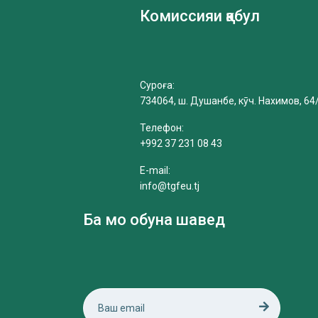
Комиссияи қабул
Суроға:
734064, ш. Душанбе, кӯч. Нахимов, 64
Телефон:
+992 37 231 08 43
E-mail:
info@tgfeu.tj
Ба мо обуна шавед