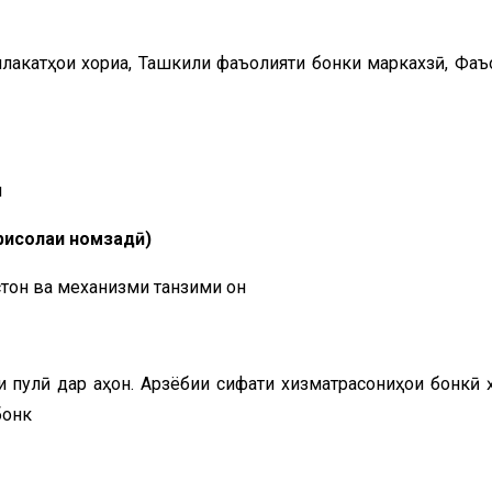
лакатҳои хориҷа, Ташкили фаъолияти бонки маркахзӣ, Фаъ
н
 рисолаи номзадӣ)
тон ва механизми танзими он
 пулӣ дар ҷаҳон. Арзёбии сифати хизматрасониҳои бонкӣ 
бонк