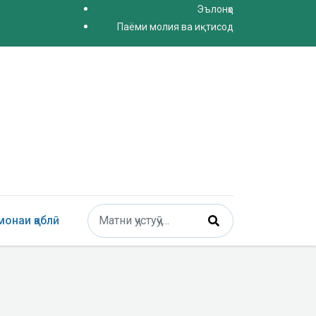
Эълонҳо
Паёми молия ва иқтисод
Поиск
онаи қаблӣ
Type 2 or more characters for results.