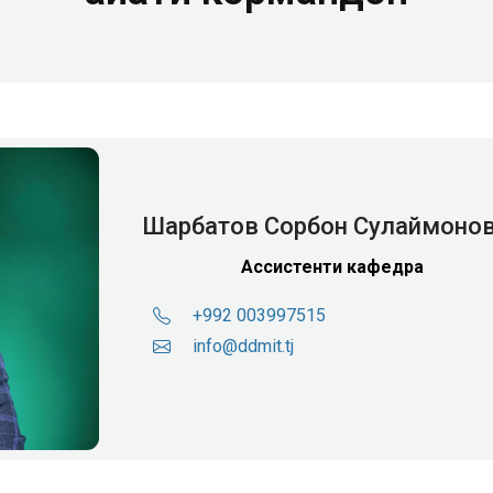
Шарбатов Сорбон Сулаймоно
Ассистенти кафедра
+992 003997515
info@ddmit.tj