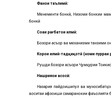
Фанҳои таълимӣ:
Менеҷменти бонкӣ, Низоми бонкии мам
бонкӣ
Соҳаи рағбатҳои илмӣ:
Бозори асъор ва механизми танзими о
Корҳои илмӣ-тадқиқотӣ (номи пурраи
Рушди бозори асъори Ҷумҳурии Тоҷикис
Нашрияҳои асосӣ:
Назария пайдоишипул ва муносибатҳои
воситаи афзоиши самаранокии фаъолияти 