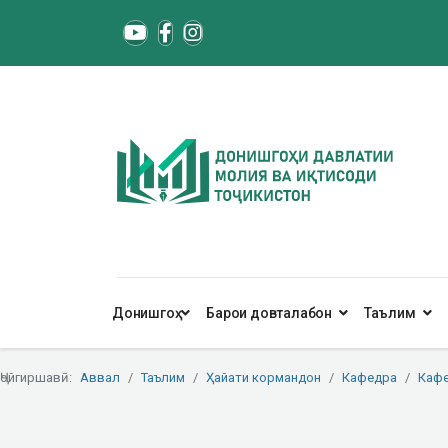
Донишгоҳ
Барои довталабон
Таълим
Ҷойгиршавӣ:
Аввал
Таълим
Ҳайати кормандон
Кафедра
Кафе