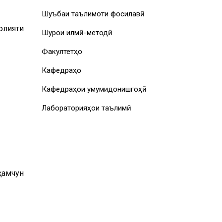
Шуъбаи таълимоти фосилавӣ
олияти
Шурои илмӣ-методӣ
Факултетҳо
Кафедраҳо
Кафедраҳои умумидонишгоҳӣ
Лабораторияҳои таълимӣ
ҳамчун