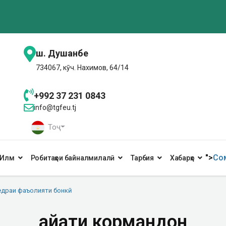
ш. Душанбе
734067, кӯч. Нахимов, 64/14
+992 37 231 0843
info@tgfeu.tj
Тоҷ
">
Сом
Илм
Робитаҳои байналмилалӣ
Тарбия
Хабарҳо
драи фаъолияти бонкӣ
Ҳайати кормандон