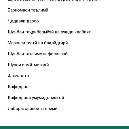
Барномаҳои таълимӣ
Ҷадвали дарсҳо
Шуъбаи таҷрибаомӯзӣ ва рушди касбият
Маркази тестӣ ва бақайдгирӣ
Шуъбаи таълимоти фосилавӣ
Шурои илмӣ-методӣ
Факултетҳо
Кафедраҳо
Кафедраҳои умумидонишгоҳӣ
Лабораторияҳои таълимӣ