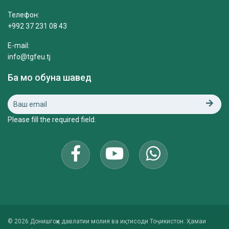
Телефон:
+992 37 231 08 43
E-mail:
info@tgfeu.tj
Ба мо обуна шавед
Please fill the required field.
© 2026 Донишгоҳи давлатии молия ва иқтисоди Тоҷикистон. Ҳамаи