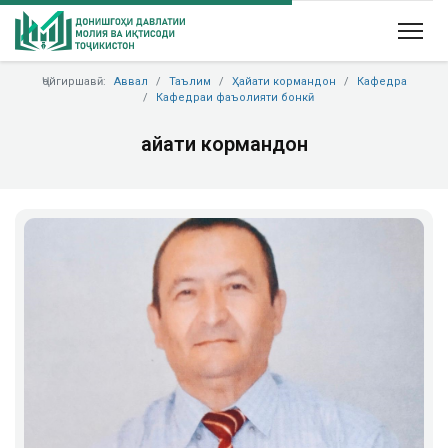
Ҷойгиршавӣ:
Аввал
Таълим
Ҳайати кормандон
Кафедра
Кафедраи фаъолияти бонкӣ
Ҳайати кормандон