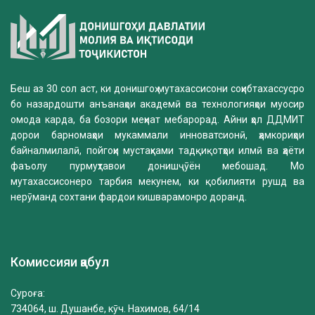
Беш аз 30 сол аст, ки донишгоҳ мутахассисони соҳибтахассусро
бо назардошти анъанаҳои академӣ ва технологияҳои муосир
омода карда, ба бозори меҳнат мебарорад. Айни ҳол ДДМИТ
дорои барномаҳои мукаммали инноватсионӣ, ҳамкориҳои
байналмилалӣ, пойгоҳи мустаҳками тадқиқотҳои илмӣ ва ҳаёти
фаъолу пурмуҳтавои донишҷӯён мебошад. Мо
мутахассисонеро тарбия мекунем, ки қобилияти рушд ва
нерӯманд сохтани фардои кишварамонро доранд.
Комиссияи қабул
Суроға:
734064, ш. Душанбе, кӯч. Нахимов, 64/14