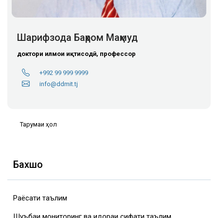
Шарифзода Баҳром Маҳмуд
доктори илмҳои иқтисодӣ, профессор
+992 99 999 9999
info@ddmit.tj
Тарҷумаи ҳол
Бахшҳо
Раёсати таълим
Шуъбаи мониторинг ва идораи сифати таълим