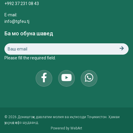
+992 37 231 08 43
E-mail:
info@tgfeu.tj
Ба мо обуна шавед
Please fill the required field.
© 2026 Донишгоҳи давлатии молия ва иқтисоди Тоҷикистон. Ҳамаи
ҳуқуқҳо ҳифз шудаанд.
Powered by
WebArt