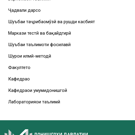
Ҷадвали дарсҳо
Шуъбаи таҷрибаомӯзӣ ва рушди касбият
Маркази тестӣ ва бақайдгирӣ
Шуъбаи таълимоти фосилавӣ
Шурои илмӣ-методӣ
Факултетҳо
Кафедраҳо
Кафедраҳои умумидонишгоҳӣ
Лабораторияҳои таълимӣ