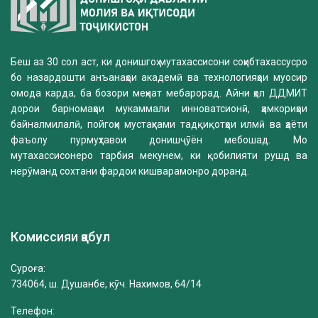
Беш аз 30 сол аст, ки донишгоҳ мутахассисони соҳибтахассусро
бо назардошти анъанаҳои академӣ ва технологияҳои муосир
омода карда, ба бозори меҳнат мебарорад. Айни ҳол ДДМИТ
дорои барномаҳои мукаммали инноватсионӣ, ҳамкориҳои
байналмилалӣ, пойгоҳи мустаҳками тадқиқотҳои илмӣ ва ҳаёти
фаъолу пурмуҳтавои донишҷӯён мебошад. Мо
мутахассисонеро тарбия мекунем, ки қобилияти рушд ва
нерӯманд сохтани фардои кишварамонро доранд.
Комиссияи қабул
Суроға:
734064, ш. Душанбе, кӯч. Нахимов, 64/14
Телефон: