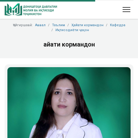
Ҷойгиршавӣ:
Аввал
Таълим
Ҳайати кормандон
Кафедра
Иқтисодиёти ҷаҳон
Ҳайати кормандон