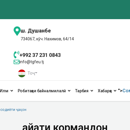
ш. Душанбе
734067, кӯч. Нахимов, 64/14
+992 37 231 0843
info@tgfeu.tj
Тоҷ
">
Сом
Илм
Робитаҳои байналмилалӣ
Тарбия
Хабарҳо
содиёти ҷаҳон
Ҳайати кормандон