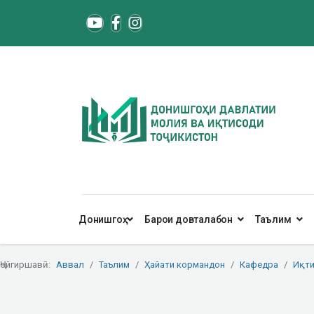
Донишгоҳ
Барои довталабон
Таълим
Ҷойгиршавӣ:
Аввал
Таълим
Ҳайати кормандон
Кафедра
Иқти