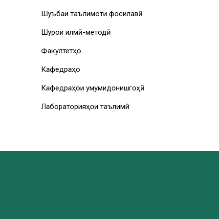
Шуъбаи таълимоти фосилавӣ
Шурои илмӣ-методӣ
Факултетҳо
Кафедраҳо
Кафедраҳои умумидонишгоҳӣ
Лабораторияҳои таълимӣ