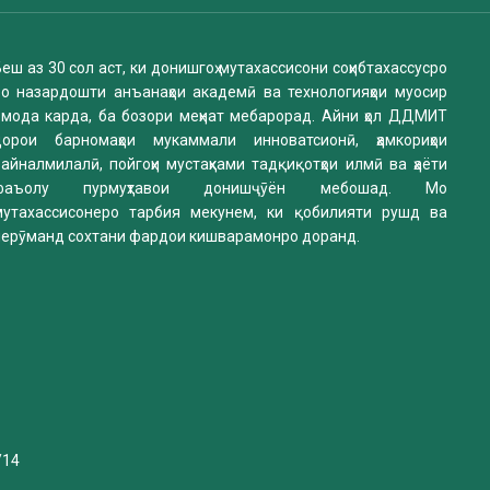
еш аз 30 сол аст, ки донишгоҳ мутахассисони соҳибтахассусро
бо назардошти анъанаҳои академӣ ва технологияҳои муосир
омода карда, ба бозори меҳнат мебарорад. Айни ҳол ДДМИТ
дорои барномаҳои мукаммали инноватсионӣ, ҳамкориҳои
айналмилалӣ, пойгоҳи мустаҳками тадқиқотҳои илмӣ ва ҳаёти
фаъолу пурмуҳтавои донишҷӯён мебошад. Мо
мутахассисонеро тарбия мекунем, ки қобилияти рушд ва
нерӯманд сохтани фардои кишварамонро доранд.
/14