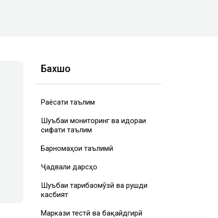
Бахшҳо
Раёсати таълим
Шуъбаи мониторинг ва идораи
сифати таълим
Барномаҳои таълимӣ
Ҷадвали дарсҳо
Шуъбаи таҷрибаомӯзӣ ва рушди
касбият
Маркази тестӣ ва бақайдгирӣ