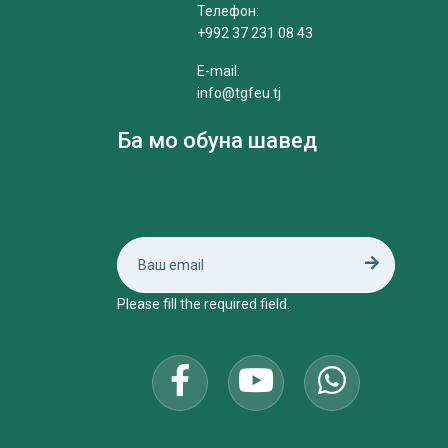
Телефон:
+992 37 231 08 43
E-mail:
info@tgfeu.tj
Ба мо обуна шавед
Please fill the required field.