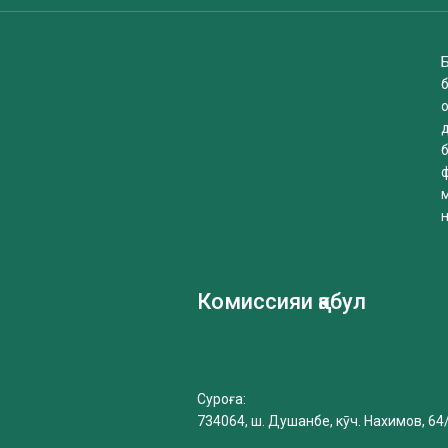
Б
б
Комиссияи қабул
Суроға:
734064, ш. Душанбе, кӯч. Нахимов, 64