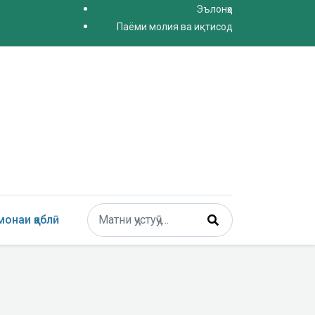
Эълонҳо
Паёми молия ва иқтисод
Поиск
онаи қаблӣ
Type 2 or more characters for results.