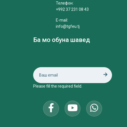
Телефон:
+992 37 231 08 43
E-mail:
info@tgfeu.tj
Ба мо обуна шавед
Please fill the required field.