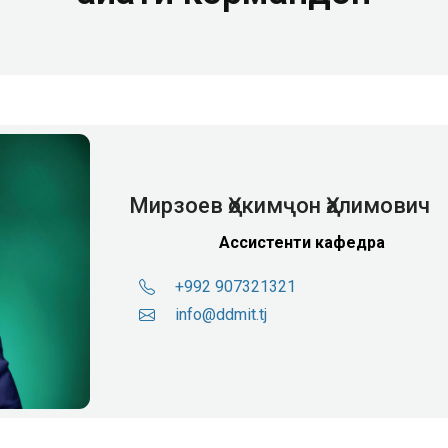
Мирзоев Ҳокимҷон Ҳалимович
Ассистенти кафедра
+992 907321321
info@ddmit.tj