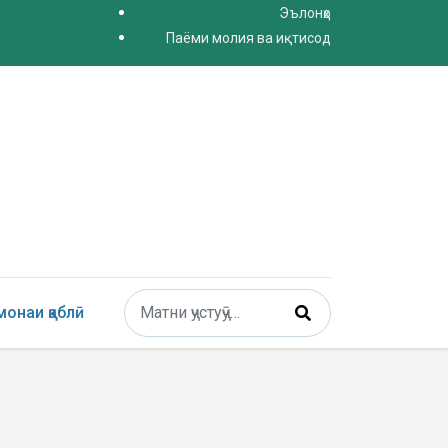
Эълонҳо
Паёми молия ва иқтисод
Поиск
онаи қаблӣ
Type 2 or more characters for results.