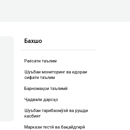
Бахшҳо
Раёсати таълим
Шуъбаи мониторинг ва идораи
сифати таълим
Барномаҳои таълимӣ
Ҷадвали дарсҳо
Шуъбаи таҷрибаомӯзӣ ва рушди
касбият
Маркази тестӣ ва бақайдгирӣ