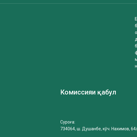
Б
б
Комиссияи қабул
Суроға:
734064, ш. Душанбе, кӯч. Нахимов, 64