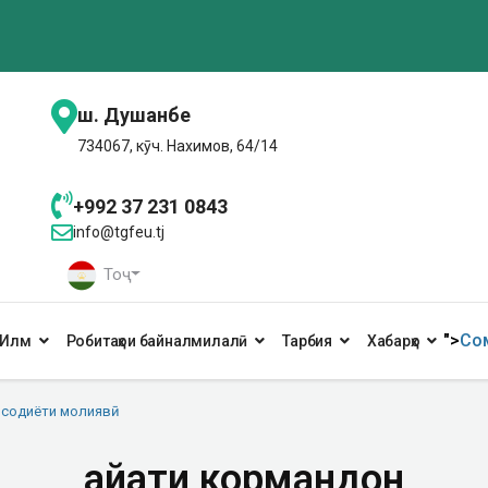
ш. Душанбе
734067, кӯч. Нахимов, 64/14
+992 37 231 0843
info@tgfeu.tj
Тоҷ
">
Сом
Илм
Робитаҳои байналмилалӣ
Тарбия
Хабарҳо
содиёти молиявӣ
Ҳайати кормандон