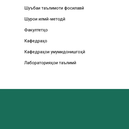
Шуъбаи таълимоти фосилавӣ
Шурои илмӣ-методӣ
Факултетҳо
Кафедраҳо
Кафедраҳои умумидонишгоҳӣ
Лабораторияҳои таълимӣ