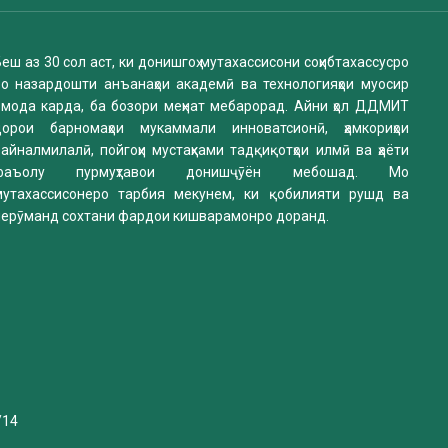
еш аз 30 сол аст, ки донишгоҳ мутахассисони соҳибтахассусро
бо назардошти анъанаҳои академӣ ва технологияҳои муосир
омода карда, ба бозори меҳнат мебарорад. Айни ҳол ДДМИТ
дорои барномаҳои мукаммали инноватсионӣ, ҳамкориҳои
айналмилалӣ, пойгоҳи мустаҳками тадқиқотҳои илмӣ ва ҳаёти
фаъолу пурмуҳтавои донишҷӯён мебошад. Мо
мутахассисонеро тарбия мекунем, ки қобилияти рушд ва
нерӯманд сохтани фардои кишварамонро доранд.
/14