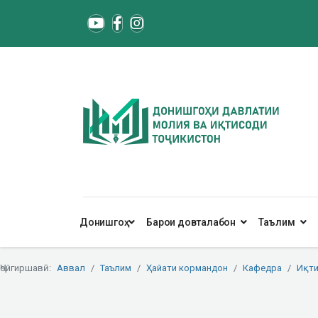
Донишгоҳ
Барои довталабон
Таълим
Ҷойгиршавӣ:
Аввал
Таълим
Ҳайати кормандон
Кафедра
Иқти