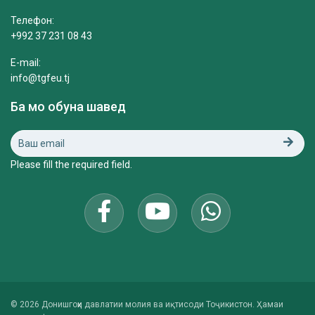
Телефон:
+992 37 231 08 43
E-mail:
info@tgfeu.tj
Ба мо обуна шавед
Please fill the required field.
© 2026 Донишгоҳи давлатии молия ва иқтисоди Тоҷикистон. Ҳамаи