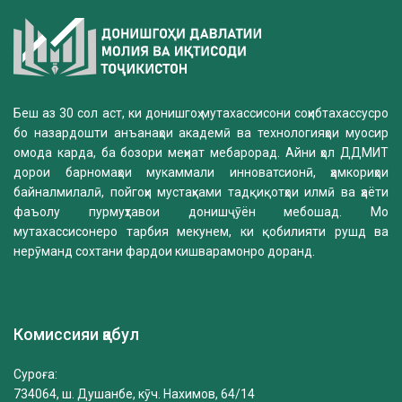
Беш аз 30 сол аст, ки донишгоҳ мутахассисони соҳибтахассусро
бо назардошти анъанаҳои академӣ ва технологияҳои муосир
омода карда, ба бозори меҳнат мебарорад. Айни ҳол ДДМИТ
дорои барномаҳои мукаммали инноватсионӣ, ҳамкориҳои
байналмилалӣ, пойгоҳи мустаҳками тадқиқотҳои илмӣ ва ҳаёти
фаъолу пурмуҳтавои донишҷӯён мебошад. Мо
мутахассисонеро тарбия мекунем, ки қобилияти рушд ва
нерӯманд сохтани фардои кишварамонро доранд.
Комиссияи қабул
Суроға:
734064, ш. Душанбе, кӯч. Нахимов, 64/14