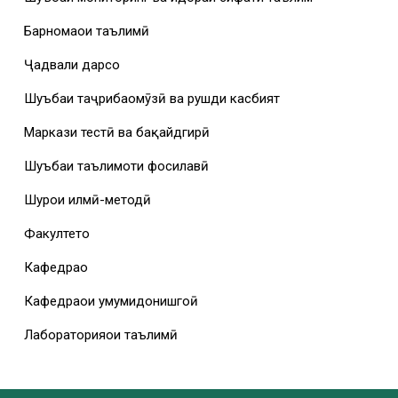
Барномаҳои таълимӣ
Ҷадвали дарсҳо
Шуъбаи таҷрибаомӯзӣ ва рушди касбият
Маркази тестӣ ва бақайдгирӣ
Шуъбаи таълимоти фосилавӣ
Шурои илмӣ-методӣ
Факултетҳо
Кафедраҳо
Кафедраҳои умумидонишгоҳӣ
Лабораторияҳои таълимӣ