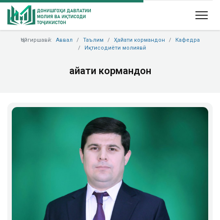
Ҷойгиршавӣ:
Аввал
Таълим
Ҳайати кормандон
Кафедра
Иқтисодиёти молиявӣ
Ҳайати кормандон