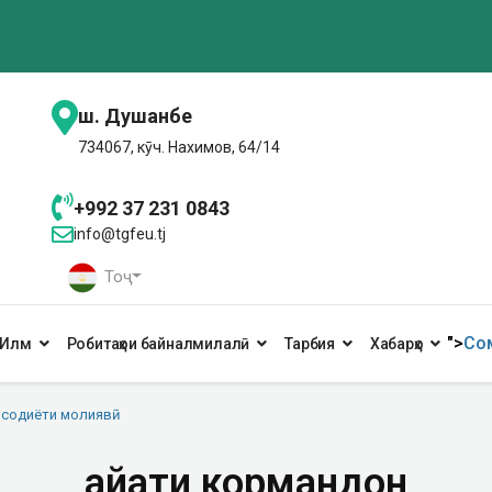
ш. Душанбе
734067, кӯч. Нахимов, 64/14
+992 37 231 0843
info@tgfeu.tj
Тоҷ
">
Сом
Илм
Робитаҳои байналмилалӣ
Тарбия
Хабарҳо
содиёти молиявӣ
Ҳайати кормандон