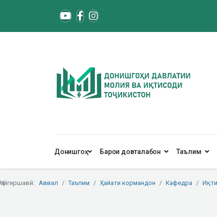
Донишгоҳ
Барои довталабон
Таълим
Ҷойгиршавӣ:
Аввал
Таълим
Ҳайати кормандон
Кафедра
Иқти