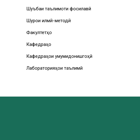
Шуъбаи таълимоти фосилавӣ
Шурои илмӣ-методӣ
Факултетҳо
Кафедраҳо
Кафедраҳои умумидонишгоҳӣ
Лабораторияҳои таълимӣ