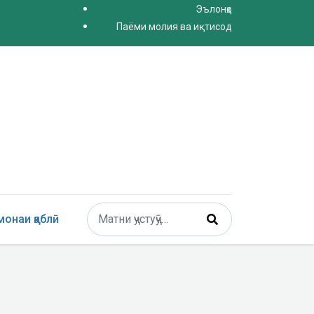
Эълонҳо
Паёми молия ва иқтисод
Поиск
онаи қаблӣ
Type 2 or more characters for results.