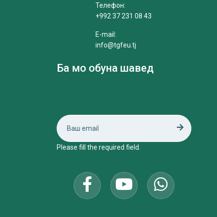
Телефон:
+992 37 231 08 43
E-mail:
info@tgfeu.tj
Ба мо обуна шавед
Please fill the required field.