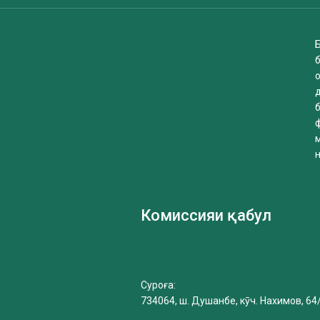
Б
б
Комиссияи қабул
Суроға:
734064, ш. Душанбе, кӯч. Нахимов, 64