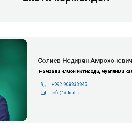
Солиев Нодирҷон Амрохонови
Номзади илмҳои иқтисодӣ, муаллими ка
+992 908833845
info@ddmit.tj