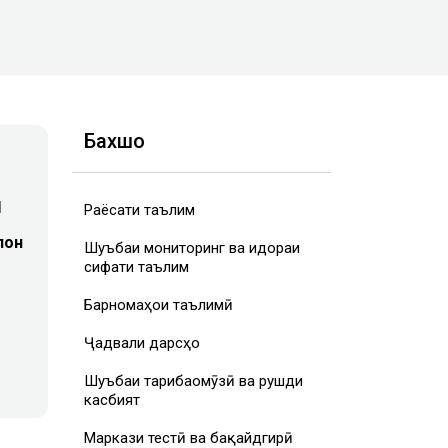
Бахшҳо
ч
Раёсати таълим
лон
Шуъбаи мониторинг ва идораи
сифати таълим
Барномаҳои таълимӣ
Ҷадвали дарсҳо
Шуъбаи таҷрибаомӯзӣ ва рушди
касбият
Маркази тестӣ ва бақайдгирӣ