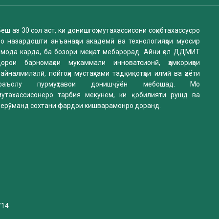
еш аз 30 сол аст, ки донишгоҳ мутахассисони соҳибтахассусро
бо назардошти анъанаҳои академӣ ва технологияҳои муосир
омода карда, ба бозори меҳнат мебарорад. Айни ҳол ДДМИТ
дорои барномаҳои мукаммали инноватсионӣ, ҳамкориҳои
айналмилалӣ, пойгоҳи мустаҳками тадқиқотҳои илмӣ ва ҳаёти
фаъолу пурмуҳтавои донишҷӯён мебошад. Мо
мутахассисонеро тарбия мекунем, ки қобилияти рушд ва
нерӯманд сохтани фардои кишварамонро доранд.
/14