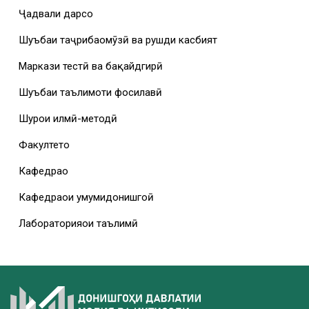
Ҷадвали дарсҳо
Шуъбаи таҷрибаомӯзӣ ва рушди касбият
Маркази тестӣ ва бақайдгирӣ
Шуъбаи таълимоти фосилавӣ
Шурои илмӣ-методӣ
Факултетҳо
Кафедраҳо
Кафедраҳои умумидонишгоҳӣ
Лабораторияҳои таълимӣ