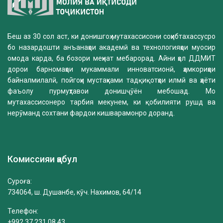
Беш аз 30 сол аст, ки донишгоҳ мутахассисони соҳибтахассусро
бо назардошти анъанаҳои академӣ ва технологияҳои муосир
омода карда, ба бозори меҳнат мебарорад. Айни ҳол ДДМИТ
дорои барномаҳои мукаммали инноватсионӣ, ҳамкориҳои
байналмилалӣ, пойгоҳи мустаҳками тадқиқотҳои илмӣ ва ҳаёти
фаъолу пурмуҳтавои донишҷӯён мебошад. Мо
мутахассисонеро тарбия мекунем, ки қобилияти рушд ва
нерӯманд сохтани фардои кишварамонро доранд.
Комиссияи қабул
Суроға:
734064, ш. Душанбе, кӯч. Нахимов, 64/14
Телефон:
+992 37 231 08 43