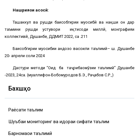
Нашрияҳои асосӣ:
Ташаккул ва рушди баҳисобгирии муҳосибӣ ва нақши он дар
таъмини рушди устувори иқтисоди миллӣ, монграфияи
коллективӣ, Душанбе, ДДМИТ 2022, саҳ .211
Баҳисобгирии муҳосибии андозҳо васоили таълимӣ– ш. Душанбе
20- апрели соли 2024
Дастури методи “Оид ба таҷрибаомӯзии таълимӣ” Душанбе
-2023,.24саҳ. (муаллифон-Бобомуродов Б.Э., Раҷабов С.Р.,)
Бахшҳо
Раёсати таълим
Шуъбаи мониторинг ва идораи сифати таълим
Барномаҳои таълимӣ