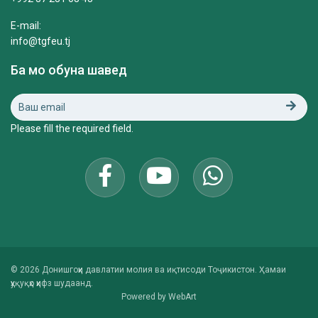
E-mail:
info@tgfeu.tj
Ба мо обуна шавед
Please fill the required field.
© 2026 Донишгоҳи давлатии молия ва иқтисоди Тоҷикистон. Ҳамаи
ҳуқуқҳо ҳифз шудаанд.
Powered by
WebArt