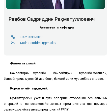
Раҷабов Садриддин Раҳматуллоевич
Ассистенти кафедра
+992 933323830
Sadriddinddmi.tj@mail.ru
Фанҳои таълимӣ:
Баҳисобгирии муҳосибӣ, баҳисобгирии муҳосибӣ-молиявӣ,
баҳисобгириии муҳосибӣ дар бонкҳ, баҳисобгирии муҳосибӣ ва андозҳо,
Корҳои илмӣ-тадқиқотӣ:
Бухгалтерский учет и пути совершенствования безналичных
операций в сельскохозяйственных предприятиях (на примере
сельскохозяйственных предприятий РРП)"