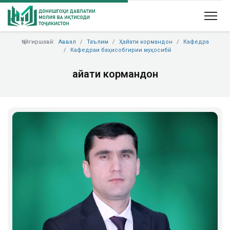
Ҷойгиршавӣ:
Аввал
Таълим
Ҳайати кормандон
Кафедра
Кафедраи баҳисобгирии муҳосибӣ
Ҳайати кормандон