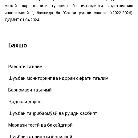
миллӣ дар шарити гузариш ба иҷтисдиёти индстриалию
иннватсионӣ ”, бахшида ба “Солҳои рушди саноат ”(2022-2026)
ДДМИТ 01.04.2024
Бахшҳо
Раёсати таълим
Шуъбаи мониторинг ва идораи сифати таълим
Барномаҳои таълимӣ
Ҷадвали дарсҳо
Шуъбаи таҷрибаомӯзӣ ва рушди касбият
Маркази тестӣ ва бақайдгирӣ
Шуъбаи таълимоти фосилавӣ