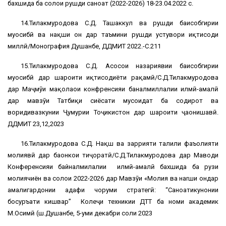
бахшида ба солҳои рушди саноат (2022-2026) 18-23.04.2022 с.
14.Тилакмуродова С.Д. Ташаккул ва рушди баҳисобгирии
муҳосибӣ ва нақши он дар таъмини рушди устувори иқтисоди
миллӣ/Монография Душанбе, ДДМИТ 2022.-С.211
15.Тилакмуродова С.Д. Асосҳои назариявии баҳисобгирии
муҳосибӣ дар шароити иқтисодиёти рақамӣ/С.Д.Тилакмуродова
дар Маҷмӯи мақолаҳои конфренсияи баналмиллалии илмӣ-амалӣ
дар мавзӯи Татбиқи сиёсати мусоидат ба содирот ва
воридивазкунии Ҷумҳурии Тоҷикистон дар шароити ҷаҳонишавӣ.
ДДМИТ 23,12,2023
16.Тилакмуродова С.Д. Нақш ва заррияти таҳлили фаъолияти
молиявӣ дар баонкҳои тиҷоратӣ/С.Д.Тилакмуродова дар Маводи
Конференсияи байналмилалии илмӣ-амалӣ бахшида ба рузи
молиячиён ва солҳои 2022-2026 дар Мавзӯи «Молия ва наrши ондар
амалигардонии ҳадафи чоруми стратегӣ: “Саноатикунонии
босуръати кишвар” Колеҷи техникии ДТТ ба номи академик
М.Осимӣ (ш.Душанбе, 5-уми декабри соли 2023