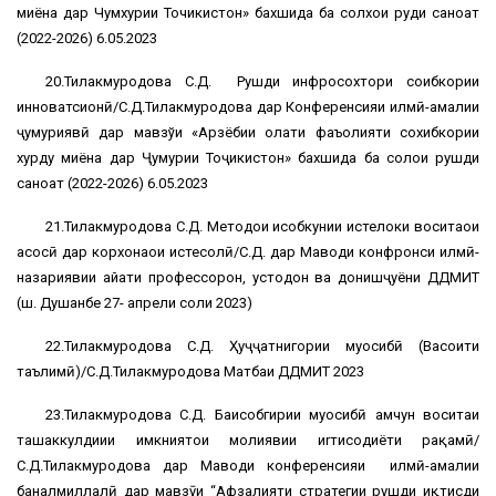
миёна дар Чумхурии Точикистон» бахшида ба солхои руди саноат
(2022-2026) 6.05.2023
20.Тилакмуродова С.Д. Рушди инфросохтори соҳибкории
инноватсионӣ/С.Д.Тилакмуродова дар Конференсияи илмӣ-амалии
ҷумҳуриявӣ дар мавзўи «Арзёбии ҳолати фаъолияти сохибкории
хурду миёна дар Ҷумҳурии Тоҷикистон» бахшида ба солҳои рушди
саноат (2022-2026) 6.05.2023
21.Тилакмуродова С.Д. Методҳои ҳисобкунии истеҳлоки воситаҳои
асосӣ дар корхонаҳои истеҳсолӣ/С.Д. дар Маводи конфронси илмӣ-
назариявии ҳайати профессорон, устодон ва донишҷуёни ДДМИТ
(ш. Душанбе 27- апрели соли 2023)
22.Тилакмуродова С.Д. Ҳуҷҷатнигории муҳосибӣ (Васоити
таълимӣ)/С.Д.Тилакмуродова Матбаи ДДМИТ 2023
23.Тилакмуродова С.Д. Баҳисобгирии муҳосибӣ ҳамчун воситаи
ташаккулдиҳии имкниятҳои молиявии иrтисодиёти рақамӣ/
С.Д.Тилакмуродова дар Маводи конференсияи илмӣ-амалии
баналмиллалӣ дар мавзӯи “Афзалиятҳи стратегии рушди иқтисди