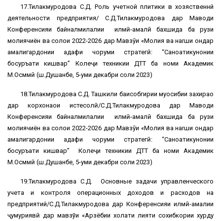
17.Тилакмуродова С.Д. Роль учетной плитики в хозяственнй
деятельности предприятия/ С.Д.Тилакмуродова дар Маводи
Конференсияи байналмилалии илмӣ-амалӣ бахшида ба рузи
молиячиён ва солҳои 2022-2026 дар Мавзӯи «Молия ва наrши ондар
амалигардонии ҳадафи чоруми стратегӣ: “Саноатикунонии
босуръати кишвар” Колеҷи техникии ДТТ ба номи Академик
М.Осммӣ (ш.Душанбе, 5-уми декабри соли 2023)
18.Тилакмуродова С.Д. Ташкили баҳисобгирии муҳосибии захираҳо
дар корхонаҳои истеҳсолӣ/С.Д.Тилакмуродова дар Маводи
Конференсияи байналмилалии илмӣ-амалӣ бахшида ба рузи
молиячиён ва солҳои 2022-2026 дар Мавзӯи «Молия ва наrши ондар
амалигардонии ҳадафи чоруми стратегӣ: “Саноатикунонии
босуръати кишвар” Колеҷи техникии ДТТ ба номи Академик
М.Осммӣ (ш.Душанбе, 5-уми декабри соли 2023)
19.Тилакмуродова С.Д. Основные задачи управленческого
учета и контроля операционных доходов и расходов на
предприятий/С.Д.Тилакмуродова дар Конференсияи илмӣ-амалии
ҷумҳуриявӣ дар мавзўи «Арзёбии холати лияти сохибкории хурду