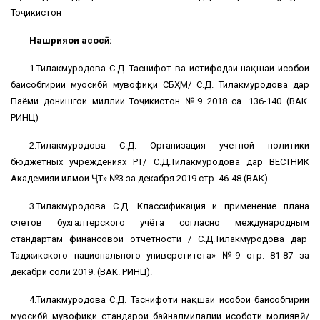
Тоҷикистон
Нашрияҳои асосӣ:
1.Тилакмуродова С.Д. Таснифот ва истифодаи нақшаи ҳисобҳои
баҳисобгирии муҳосибӣ мувофиқи СБҲМ/ С.Д. Тилакмуродова дар
Паёми донишгоҳи миллии Тоҷикистон №9 2018 саҳ. 136-140 (ВАК.
РИНЦ)
2.Тилакмуродова С.Д. Организация учетной политики
бюджетных учреждениях РТ/ С.Д.Тилакмуродова дар ВЕСТНИК
Академияи илмҳои ҶТ» №3 за декабря 2019.стр. 46-48 (ВАК)
3.Тилакмуродова С.Д. Классификация и применение плана
счетов бухгалтерского учёта согласно международным
стандартам финансовой отчетности / С.Д.Тилакмуродова дар
Таджикского национального универститета» №9 стр. 81-87 за
декабри соли 2019. (ВАК. РИНЦ).
4.Тилакмуродова С.Д. Таснифоти нақшаи ҳисобҳои баҳисобгирии
муҳосибӣ мувофиқи стандарҳои байналмилалии ҳисоботи молиявӣ/