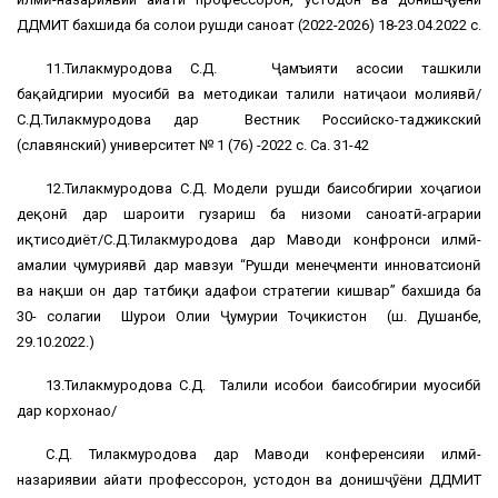
ДДМИТ бахшида ба солҳои рушди саноат (2022-2026) 18-23.04.2022 с.
11.Тилакмуродова С.Д. Ҷамъияти асосии ташкили
бақайдгирии муҳосибӣ ва методикаи таҳлили натиҷаҳои молиявӣ/
С.Д.Тилакмуродова дар Вестник Российско-таджикский
(славянский) университет № 1 (76) -2022 с. Саҳ. 31-42
12.Тилакмуродова С.Д. Модели рушди баҳисобгирии хоҷагиҳои
деҳқонӣ дар шароити гузариш ба низоми саноатӣ-аграрии
иқтисодиёт/С.Д.Тилакмуродова дар Маводи конфронси илмӣ-
амалии ҷумҳуриявӣ дар мавзуи “Рушди менеҷменти инноватсионӣ
ва нақши он дар татбиқи ҳадафҳои стратегии кишвар” бахшида ба
30- солагии Шурои Олии Ҷумҳурии Тоҷикистон (ш. Душанбе,
29.10.2022.)
13.Тилакмуродова С.Д. Таҳлили ҳисобҳои баҳисобгирии муҳосибӣ
дар корхонаҳо/
С.Д. Тилакмуродова дар Маводи конференсияи илмӣ-
назариявии ҳайати профессорон, устодон ва донишҷӯёни ДДМИТ