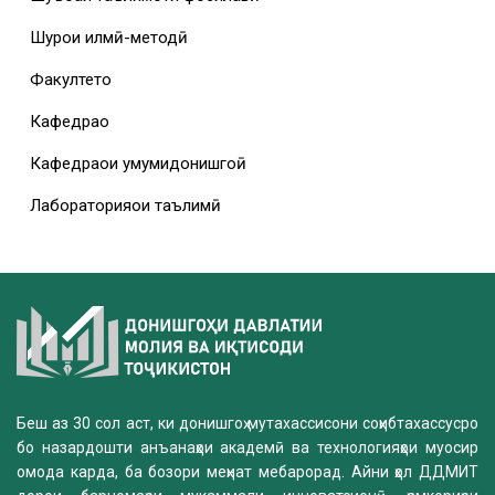
Шурои илмӣ-методӣ
Факултетҳо
Кафедраҳо
Кафедраҳои умумидонишгоҳӣ
Лабораторияҳои таълимӣ
Беш аз 30 сол аст, ки донишгоҳ мутахассисони соҳибтахассусро
бо назардошти анъанаҳои академӣ ва технологияҳои муосир
омода карда, ба бозори меҳнат мебарорад. Айни ҳол ДДМИТ