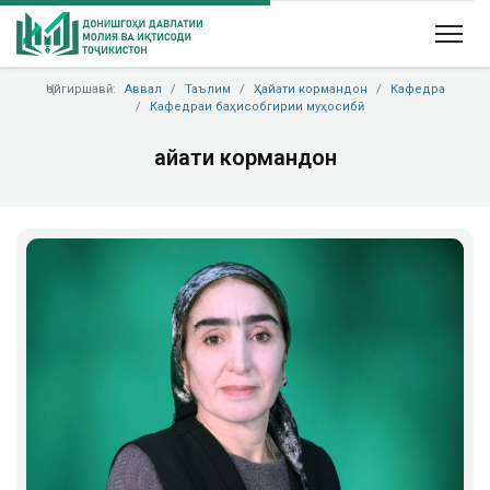
Ҷойгиршавӣ:
Аввал
Таълим
Ҳайати кормандон
Кафедра
Кафедраи баҳисобгирии муҳосибӣ
Ҳайати кормандон