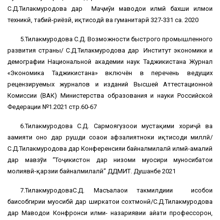
С.Д.Тилакмуродова дар Маҷмӯи маводҳои илмӣ бахши илмҳои
техникӣ, табиӣ-риёзӣ, иқтисодӣ ва гуманитарӣ 327-331 саҳ. 2020
5.Тилакмуродова С.Д. Возможности быстрого промышленного
развития страны/ С.Д.Тилакмуродова дар Институт экономики и
демографии Национальной академии наук Таджикистана Журнал
«Экономика Таджикистана» включён в перечень ведущих
рецензируемых журналов и изданий Высшей Аттестационной
Комиссии (ВАК) Министерства образования и науки Российской
Федерации №1.2021 стр.60-67
6.Тилакмуродова С.Д. Сармоягузоҳои мустақими хориҷӣ ва
аҳамияти онҳо дар рушди соҳаҳои афзалиятноки иқтисоди миллӣ/
С.Д.Тилакмуродова дар Конференсияи байналмилалӣ илмӣ-амалиӣ
дар мавзўи “Тоҷикистон дар низоми муосири муносибатҳои
молиявӣ-қарзии байналмилалӣ” ДДМИТ. Душанбе 2021
7.ТилакмуродоваС.Д. Масъалаҳои такмилдиҳии ҳисобҳои
баҳисобгирии муҳосибӣ дар ширкатҳои сохтмонӣ/С.Д.Тилакмуродова
дар Маводҳои Конфронси илми- назариявии ҳайати профессорон,