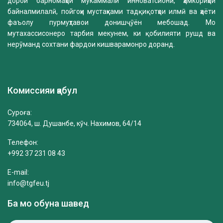
дорои барномаҳои мукаммали инноватсионӣ, ҳамкориҳои
байналмилалӣ, пойгоҳи мустаҳками тадқиқотҳои илмӣ ва ҳаёти
фаъолу пурмуҳтавои донишҷӯён мебошад. Мо
мутахассисонеро тарбия мекунем, ки қобилияти рушд ва
нерӯманд сохтани фардои кишварамонро доранд.
Комиссияи қабул
Суроға:
734064, ш. Душанбе, кӯч. Нахимов, 64/14
Телефон:
+992 37 231 08 43
E-mail:
info@tgfeu.tj
Ба мо обуна шавед