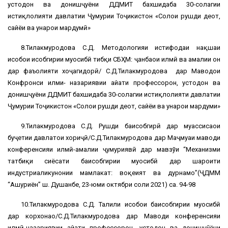
устодон ва донишҷуёни ДДМИТ бахшидаба 30-солагии
истиқлолияти давлатии Ҷумҳурии Тоҷикистон «Солҳои рушди деҳот,
сайёҳи ва ҳунарҳои мардумӣ»
8.Тилакмуродова С.Д. Методологияи истифодаи нақшаи
ҳисобҳои ҳисобгирии муҳосибӣ тибқи СБҲМ: ҷанбаҳои илмӣ ва амалии он
дар фаъолияти хоҷагидорӣ/ С.Д.Тилакмуродова дар Маводҳои
Конфронси илми- назариявии ҳайати профессорон, устодон ва
донишҷуёни ДДМИТ бахшидаба 30-солагии истиқлолияти давлатии
Ҷумҳурии Тоҷикистон «Солҳои рушди деҳот, сайёҳи ва ҳунарҳои мардуми»
9.Тилакмуродова С.Д. Рушди баҳисобгирӣ дар муассисаҳои
буҷетии давлатҳои хориҷӣ/С.Д.Тилакмуродова дар Маҷмуаи маводи
конференсияи илмӣ-амалии ҷумҳуриявӣ дар мавзўи “Механизми
татбиқи сиёсати баҳисобгирии муҳосибӣ дар шароити
индустриаликунонии мамлакат: воқеият ва дурнамо”(ҶДММ
“Ашуриён” ш. Душанбе, 23-юми октябри соли 2021) саҳ. 94-98
10.Тилакмуродова С.Д. Таҳлили ҳисобҳои баҳисобгирии муҳосибӣ
дар корхонаҳо/С.Д.Тилакмуродова дар Маводи конференсияи
илмӣ-назариявии ҳайати профессорон, устодон ва донишҷӯёни