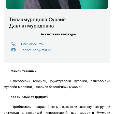
Тилакмуродова Сурайё
Давлатмуродовна
Ассистенти кафедра
+992 935630253
Bobomurod@mail.ru
Фанҳои таълимӣ:
Баҳисобгирии муҳосибӣ, ҳуҷҷатгузории муҳосибӣ, баҳисобгирии
муҳосибӣ-молиявӣ, назарияи баҳисобгирии муҳосибӣ
Корҳои илмӣ-тадқиқотӣ:
Проблемаҳои назариявӣ ва методологии ташаккул ва рушди
иқтисоди индустриалӣ инноватсионӣ дар шароити Ҷумҳурии