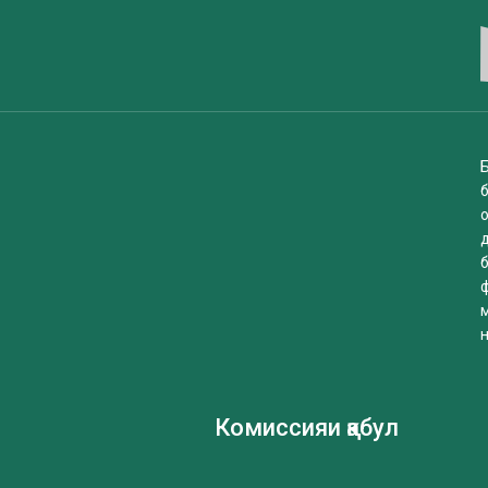
Б
б
Комиссияи қабул