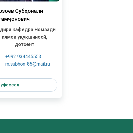
рзоев Субҳонали
тамҷонович
дири кафедра
Номзади
илмҳои ҳуқуқшиносӣ,
дотсент
+992 934445553
m.subhon-85@mail.ru
уфассал