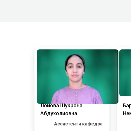
Лоиқова Шукрона
Ба
Абдухолиқовна
Не
Ассистенти кафедра