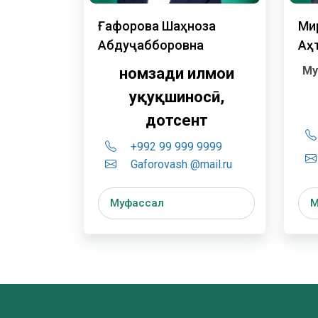
Ғафорова Шаҳноза
Ми
Абдуҷабборовна
Аҳ
Му
номзади илмҳои
ҳуқуқшиносӣ,
дотсент
+992 99 999 9999
Gaforovash @mail.ru
Муфассал
М