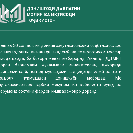
еш аз 30 сол аст, ки донишгоҳ мутахассисони соҳибтахассусро
бо назардошти анъанаҳои академӣ ва технологияҳои муосир
омода карда, ба бозори меҳнат мебарорад. Айни ҳол ДДМИТ
дорои барномаҳои мукаммали инноватсионӣ, ҳамкориҳои
айналмилалӣ, пойгоҳи мустаҳками тадқиқотҳои илмӣ ва ҳаёти
фаъолу пурмуҳтавои донишҷӯён мебошад. Мо
мутахассисонеро тарбия мекунем, ки қобилияти рушд ва
нерӯманд сохтани фардои кишварамонро доранд.