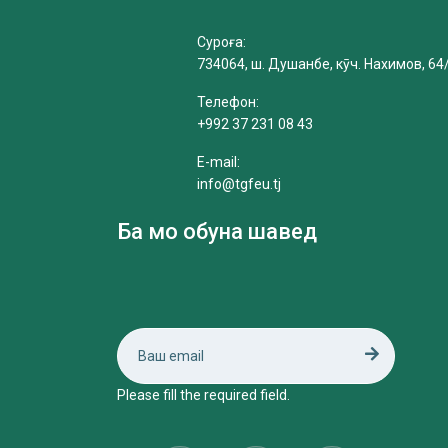
Суроға:
734064, ш. Душанбе, кӯч. Нахимов, 64
Телефон:
+992 37 231 08 43
E-mail:
info@tgfeu.tj
Ба мо обуна шавед
Please fill the required field.