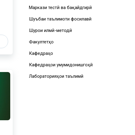
Маркази тестӣ ва бақайдгирӣ
Шуъбаи таълимоти фосилавӣ
Шурои илмӣ-методӣ
Факултетҳо
Кафедраҳо
Кафедраҳои умумидонишгоҳӣ
Лабораторияҳои таълимӣ