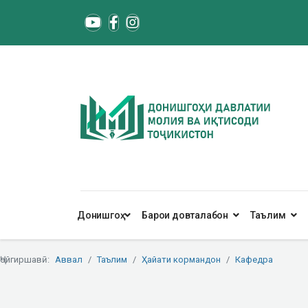
Донишгоҳ
Барои довталабон
Таълим
Ҷойгиршавӣ:
Аввал
Таълим
Ҳайати кормандон
Кафедра