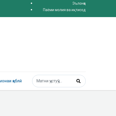
Эълонҳо
Паёми молия ва иқтисод
Поиск
онаи қаблӣ
Type 2 or more characters for results.