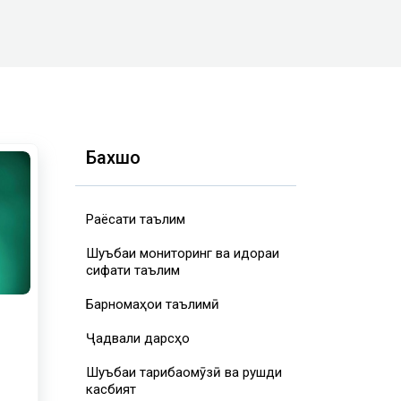
Бахшҳо
Раёсати таълим
Шуъбаи мониторинг ва идораи
сифати таълим
Барномаҳои таълимӣ
Ҷадвали дарсҳо
Шуъбаи таҷрибаомӯзӣ ва рушди
касбият