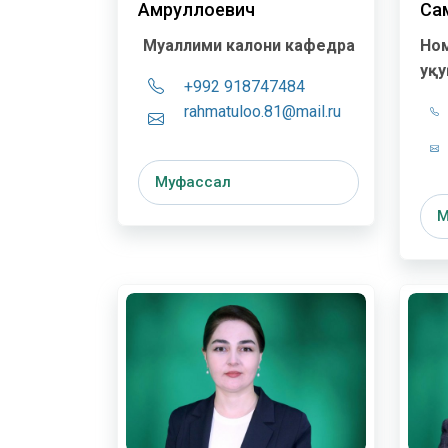
Амруллоевич
Са
Муаллими калони кафедра
Ном
ҳуқ
+992 918747484
rahmatuloo.81@mail.ru
Муфассал
М