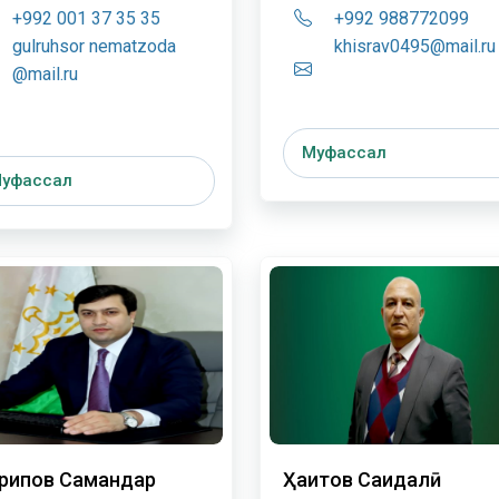
+992 001 37 35 35
+992 988772099
gulruhsor nematzoda
khisrav0495@mail.ru
@mail.ru
Муфассал
уфассал
рипов Самандар
Ҳаитов Саидалӣ