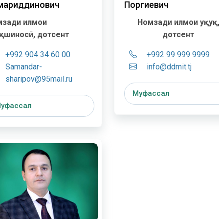
мариддинович
Поргиевич
зади илмҳои
Номзади илмҳои ҳуқуқ
уқшиносӣ, дотсент
дотсент
+992 904 34 60 00
+992 99 999 9999
Samandar-
info@ddmit.tj
sharipov@95mail.ru
Муфассал
уфассал