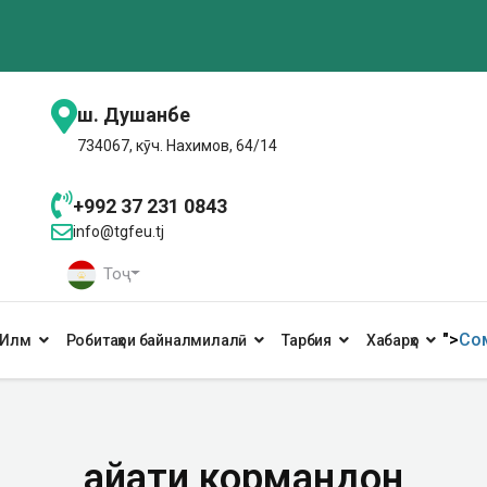
ш. Душанбе
734067, кӯч. Нахимов, 64/14
+992 37 231 0843
info@tgfeu.tj
Тоҷ
">
Сом
Илм
Робитаҳои байналмилалӣ
Тарбия
Хабарҳо
Ҳайати кормандон