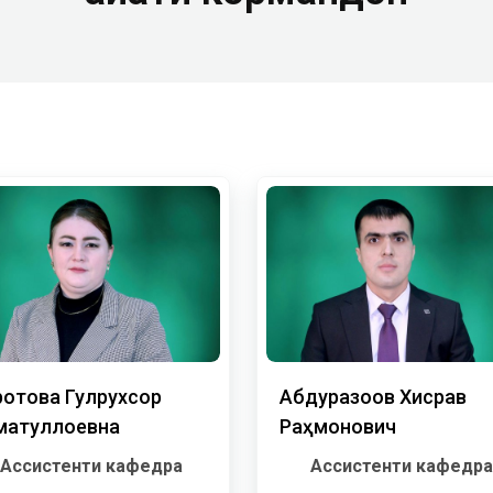
ротова Гулрухсор
Абдуразоқов Хисрав
матуллоевна
Раҳмонович
Ассистенти кафедра
Ассистенти кафедра