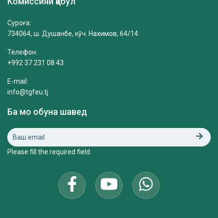
Комиссияи қабул
Суроға:
734064, ш. Душанбе, кӯч. Нахимов, 64/14
Телефон:
+992 37 231 08 43
E-mail:
info@tgfeu.tj
Ба мо обуна шавед
Please fill the required field.