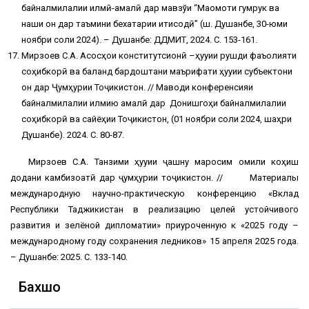
байналмилалии илмӣ-амалӣ дар мавзўи “Мақомоти гумрук ва
нақши он дар таъмини бехатарии иқтисодӣ” (ш. Душанбе, 30-юми
ноябри соли 2024). – Душанбе: ДДМИТ, 2024. С. 153-161.
Мирзоев С.А. Асосҳои конститутсионӣ –ҳуқуқии рушди фаъолияти
соҳибкорӣ ва баланд бардоштани маърифати ҳуқуқии субъектони
он дар Ҷумҳурии Тоҷикистон. // Маводи конференсияи
байналмилалии илмию амалӣ дар Донишгоҳи байналмилалии
соҳибкорӣ ва сайёҳии Тоҷикистон, (01 ноябри соли 2024, шаҳри
Душанбе). 2024. С. 80-87.
Мирзоев С.А. Танзими ҳуқуқии ҷашну маросим омили коҳиш
додани камбизоатӣ дар ҷумҳурии тоҷикистон. // Материалы
международную научно-практическую конференцию «Вклад
Республики Таджикистан в реализацию целей устойчивого
развития и зелёной дипломатии» приуроченную к «2025 году –
международному году сохранения ледников» 15 апреля 2025 года.
– Душанбе: 2025. С. 133-140.
Бахшҳо