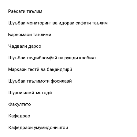
Раёсати таълим
Шуъбаи мониторинг ва идораи сифати таълим
Барномаҳои таълимӣ
Ҷадвали дарсҳо
Шуъбаи таҷрибаомӯзӣ ва рушди касбият
Маркази тестӣ ва бақайдгирӣ
Шуъбаи таълимоти фосилавӣ
Шурои илмӣ-методӣ
Факултетҳо
Кафедраҳо
Кафедраҳои умумидонишгоҳӣ