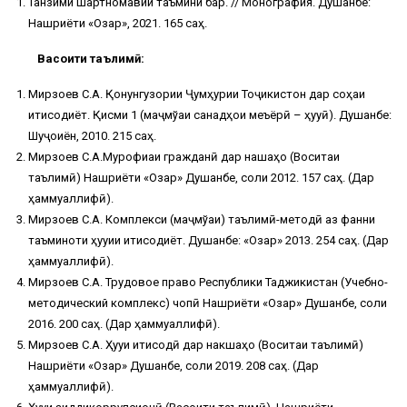
Танзими шартномавии таъмини барқ. // Монография. Душанбе:
Нашриёти «Озар», 2021. 165 саҳ.
Васоити таълимӣ:
Мирзоев С.А. Қонунгузории Ҷумҳурии Тоҷикистон дар соҳаи
иқтисодиёт. Қисми 1 (маҷмўаи санадҳои меъёрӣ – ҳуқуқӣ). Душанбе:
Шуҷоиён, 2010. 215 саҳ.
Мирзоев С.А.Мурофиаи гражданӣ дар нақшаҳо (Воситаи
таълимӣ) Нашриёти «Озар» Душанбе, соли 2012. 157 саҳ. (Дар
ҳаммуаллифӣ).
Мирзоев С.А. Комплекси (маҷмўаи) таълимӣ-методӣ аз фанни
таъминоти ҳуқуқии иқтисодиёт. Душанбе: «Озар» 2013. 254 саҳ. (Дар
ҳаммуаллифӣ).
Мирзоев С.А. Трудовое право Республики Таджикистан (Учебно-
методический комплекс) чопӣ Нашриёти «Озар» Душанбе, соли
2016. 200 саҳ. (Дар ҳаммуаллифӣ).
Мирзоев С.А. Ҳуқуқи иқтисодӣ дар накшаҳо (Воситаи таълимӣ)
Нашриёти «Озар» Душанбе, соли 2019. 208 саҳ. (Дар
ҳаммуаллифӣ).