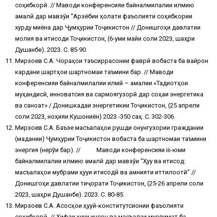
соҳибкорӣ. // Маводи конференсияи байналмилалии илмию
амалӣ дар мавзӯи “Арзёбии ҳолати фаъолияти соҳибкории
хурду миёна дар Ҷумҳурии Тоҷикистон // Донишгоҳи давлатии
молия ва иқтисоди Тоҷикистон, (6-уми майи соли 2023, шаҳри
Душанбе). 2023. С. 85-90.
Мирзоев С.А. Чораҳои таъсиррасонии фаврӣ вобаста ба вайрон
кардани шартҳои шартномаи таъмини барқ. // Маводи
конференсияи байналмилалии илмӣ – амалии «Тадқиқотҳои
муҳандисӣ, инноватсия ва сармоягузорӣ дар соҳаи энергетика
ва саноат» / Донишкадаи энергетикии Тоҷикистон, (25 апрели
соли 2023, ноҳияи Кушониён) 2023.-350 саҳ. С. 302-306.
Мирзоев С.А. Баъзе масъалаҳои рушди қонунгузории граждании
(мадании) Ҷумҳурии Тоҷикистон вобаста ба шартномаи таъмини
энергия (нерўи барқ). // Маводи конференсияи iii-юми
байналмилалии илмию амалӣ дар мавзӯи “Ҳуқуқ ва иқтисод:
масъалаҳои мубрами ҳуқуқи иқтисодӣ ва амнияти иттилоотӣ” //
Донишгоҳи давлатии тиҷорати Тоҷикистон, (25-26 апрели соли
2023, шаҳри Душанбе). 2023. С. 80-85.
Мирзоев С.А. Асосҳои ҳуқуқӣ-конститутсионии фаъолияти
соҳибкорӣ. // Ҳифзи ҳуқуқи инсон ва масъалаи муқовимат ба