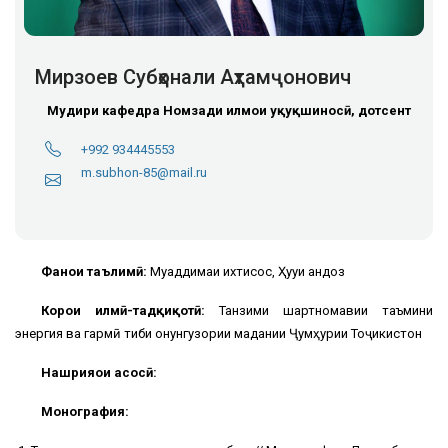
Мирзоев Субҳонали Аҳтамҷонович
Мудири кафедра
Номзади илмҳои ҳуқуқшиносӣ, дотсент
+992 934445553
m.subhon-85@mail.ru
Фанҳои таълимӣ:
Муқаддимаи ихтисос, Ҳуқуқи андоз
Корҳои илмӣ-тадқиқотӣ:
Танзими шартномавии таъмини
энергия ва гармӣ тибқи қонунгузории мадании Ҷумҳурии Тоҷикистон
Нашрияҳои асосӣ:
Монография: