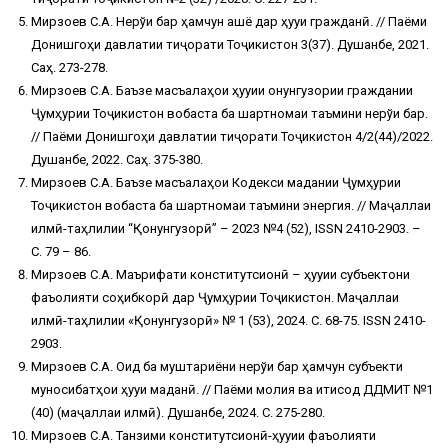
Мирзоев С.А. Нерўи барқ ҳамчун ашё дар ҳуқуқи гражданӣ. // Паёми
Донишгоҳи давлатии тиҷорати Тоҷикистон 3(37). Душанбе, 2021.
Саҳ. 273-278.
Мирзоев С.А. Баъзе масъалаҳои ҳуқуқии қонунгузории граждании
Ҷумҳурии Тоҷикистон вобаста ба шартномаи таъмини нерўи барқ.
// Паёми Донишгоҳи давлатии тиҷорати Тоҷикистон 4/2(44)/2022.
Душанбе, 2022. Саҳ. 375-380.
Мирзоев С.А. Баъзе масъалаҳои Кодекси мадании Ҷумҳурии
Тоҷикистон вобаста ба шартномаи таъмини энергия. // Маҷаллаи
илмӣ-таҳлилии “Қонунгузорӣ” – 2023 №4 (52), ISSN 2410-2903. –
С. 79 – 86.
Мирзоев С.А. Маърифати конститутсионӣ – ҳуқуқии субъектони
фаъолияти соҳибкорӣ дар Ҷумҳурии Тоҷикистон. Маҷаллаи
илмӣ-таҳлилии «Қонунгузорӣ» № 1 (53), 2024. С. 68-75. ISSN 2410-
2903.
Мирзоев С.А. Оид ба муштариёни нерўи барқ ҳамчун субъекти
муносибатҳои ҳуқуқи маданӣ. // Паёми молия ва иқтисод ДДМИТ №1
(40) (маҷаллаи илмӣ). Душанбе, 2024. С. 275-280.
Мирзоев С.А. Танзими конститутсионӣ-ҳуқуқии фаъолияти