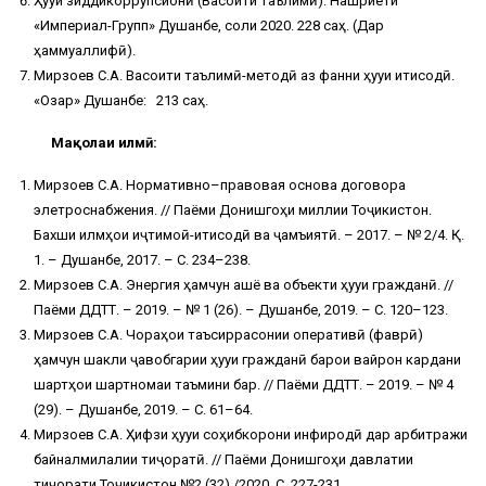
Ҳуқуқи зиддикоррупсионӣ (Васоити таълимӣ). Нашриёти
«Империал-Групп» Душанбе, соли 2020. 228 саҳ. (Дар
ҳаммуаллифӣ).
Мирзоев С.А. Васоити таълимӣ-методӣ аз фанни ҳуқуқи иқтисодӣ.
«Озар» Душанбе: 213 саҳ.
Мақолаи илмӣ:
Мирзоев С.А. Нормативно–правовая основа договора
элетроснабжения. // Паёми Донишгоҳи миллии Тоҷикистон.
Бахши илмҳои иҷтимоӣ-иқтисодӣ ва ҷамъиятӣ. – 2017. – № 2/4. Қ.
1. – Душанбе, 2017. – С. 234–238.
Мирзоев С.А. Энергия ҳамчун ашё ва объекти ҳуқуқи гражданӣ. //
Паёми ДДТТ. – 2019. – № 1 (26). – Душанбе, 2019. – С. 120–123.
Мирзоев С.А. Чораҳои таъсиррасонии оперативӣ (фаврӣ)
ҳамчун шакли ҷавобгарии ҳуқуқи гражданӣ барои вайрон кардани
шартҳои шартномаи таъмини барқ. // Паёми ДДТТ. – 2019. – № 4
(29). – Душанбе, 2019. – С. 61–64.
Мирзоев С.А. Ҳифзи ҳуқуқи соҳибкорони инфиродӣ дар арбитражи
байналмилалии тиҷоратӣ. // Паёми Донишгоҳи давлатии
тиҷорати Тоҷикистон №2 (32) /2020. С. 227-231.