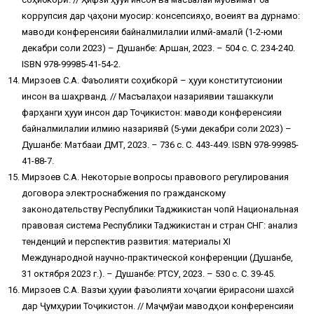
коррупсия дар ҷаҳони муосир: консепсияҳо, воқеият ва дурнамо:
маводи конференсияи байналмилалии илмӣ-амалӣ (1-2-юми
декабри соли 2023) – Душанбе: Аршан, 2023. – 504 с. С. 234-240.
ISBN 978-99985-41-54-2.
Мирзоев С.А. Фаъолияти соҳибкорӣ – ҳуқуқи конститутсионии
инсон ва шаҳрванд. // Масъалаҳои назариявии ташаккули
фарҳанги ҳуқуқи инсон дар Тоҷикистон: маводи конференсияи
байналмилалии илмию назариявӣ (5-уми декабри соли 2023) –
Душанбе: Матбааи ДМТ, 2023. – 736 с. С. 443-449. ISBN 978-99985-
41-88-7.
Мирзоев С.А. Некоторые вопросы правового регулирования
договора электроснабжения по гражданскому
законодательству Республики Таджикистан чопӣ Национальная
правовая система Республики Таджикистан и стран СНГ: анализ
тенденций и перспектив развития: материалы ХI
Международной научно-практической конференции (Душанбе,
31 октября 2023 г.). – Душанбе: РТСУ, 2023. – 530 с. С. 39-45.
Мирзоев С.А. Вазъи ҳуқуқии фаъолияти хоҷагии ёрирасони шахсӣ
дар Ҷумҳурии Тоҷикистон. // Маҷмўаи маводҳои конференсияи