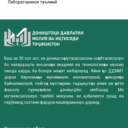
Лабораторияҳои таълимӣ
Беш аз 30 сол аст, ки донишгоҳ мутахассисони соҳибтахассусро
бо назардошти анъанаҳои академӣ ва технологияҳои муосир
омода карда, ба бозори меҳнат мебарорад. Айни ҳол ДДМИТ
дорои барномаҳои мукаммали инноватсионӣ, ҳамкориҳои
байналмилалӣ, пойгоҳи мустаҳками тадқиқотҳои илмӣ ва ҳаёти
фаъолу пурмуҳтавои донишҷӯён мебошад. Мо
мутахассисонеро тарбия мекунем, ки қобилияти рушд ва
нерӯманд сохтани фардои кишварамонро доранд.