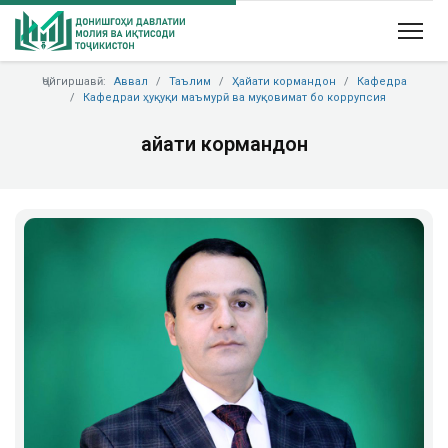
Ҷойгиршавӣ:
Аввал
Таълим
Ҳайати кормандон
Кафедра
Кафедраи ҳуқуқи маъмурӣ ва муқовимат бо коррупсия
Ҳайати кормандон