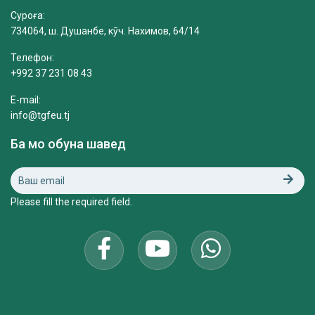
Суроға:
734064, ш. Душанбе, кӯч. Нахимов, 64/14
Телефон:
+992 37 231 08 43
E-mail:
info@tgfeu.tj
Ба мо обуна шавед
Please fill the required field.