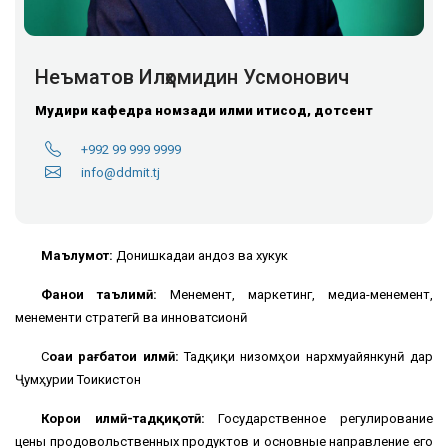
Неъматов Илҳомидин Усмонович
Мудири кафедра
номзади илми иқтисод, дотсент
+992 99 999 9999
info@ddmit.tj
Маълумот:
Донишкадаи андоз ва хукук
Фанҳои таълимӣ:
Менеҷмент, маркетинг, медиа-менеҷмент,
менеҷменти стратегӣ ва инноватсионӣ
С
оҳаи рағбатҳои илмӣ:
Тадқиқи низомҳои нархмуайянкунӣ дар
Ҷумҳурии Тоҷикистон
Корҳои илмӣ-тадқиқотӣ:
Государственное регулирование
цены продовольственных продуктов и основные направление его