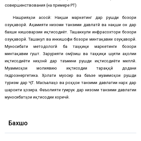
совершенствования (на примере РТ)
Нашрияҳои асосӣ: Нақши маркетинг дар рушди бозори
озуқаворӣ. Аҳамияти низоми танзими давлатӣ ва нақши он дар
бахши кишоварзии иқтисодиёт. Ташаккули инфрасохтори бозори
озуқаворӣ. Ташакул ва инкишофи бозори минтақавии озуқаворӣ.
Муносибати методологӣ ба таҳқиқи маркетинги бозори
минтақавии гушт. Зарурияти омӯзиш ва таҳқиқи шуғли аҳолии
иқтисодиёти ниҳонӣ дар таъмини рушди иқтисодиёти миллӣ.
Муаммоҳои молиявию иқтисодии тараққӣ додани
гидроэнергетика. Ҳолати муосир ва баъзе муаммоҳои рушди
туризм дар ҶТ. Масъалаҳо ва роҳҳои танзими давлатии нарх дар
шароити ҳозира. Фаъолияти гумрук дар низоми танзими давлатии
муносибатҳои иқтисодии хоричӣ.
Бахшҳо