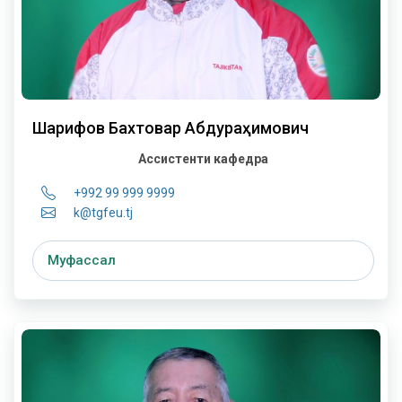
Шарифов Бахтовар Абдураҳимович
Ассистенти кафедра
+992 99 999 9999
k@tgfeu.tj
Муфассал