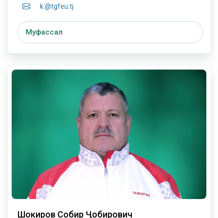
k.@tgfeu.tj
Муфассал
Шокиров Собир Ҷобирович