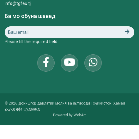
info@tgfeu.tj
Ба мо обуна шавед
Please fill the required field.
© 2026 Донишгоҳи давлатии молия ва иқтисоди Тоҷикистон. Ҳамаи
ҳуқуқҳо ҳифз шудаанд.
Powered by
WebArt