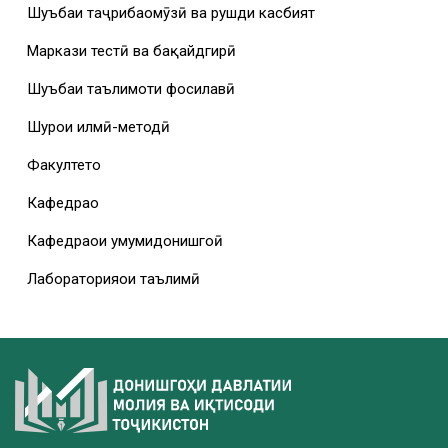
Шуъбаи таҷрибаомӯзӣ ва рушди касбият
Маркази тестӣ ва бақайдгирӣ
Шуъбаи таълимоти фосилавӣ
Шурои илмӣ-методӣ
Факултетҳо
Кафедраҳо
Кафедраҳои умумидонишгоҳӣ
Лабораторияҳои таълимӣ