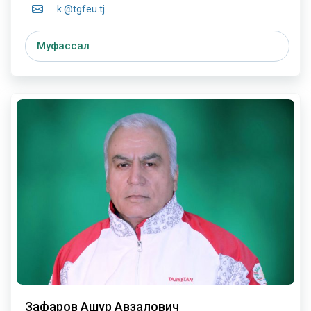
k.@tgfeu.tj
Муфассал
Зафаров Ашур Авзалович