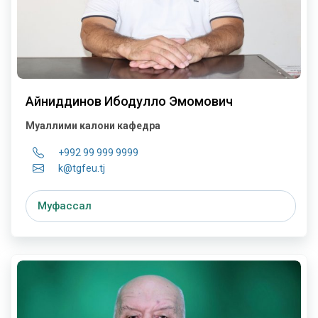
Айниддинов Ибодулло Эмомович
Муаллими калони кафедра
+992 99 999 9999
k@tgfeu.tj
Муфассал