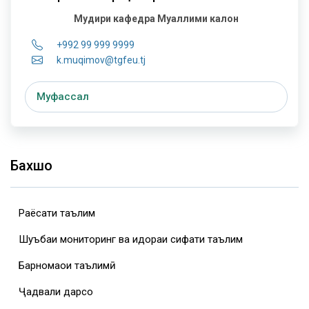
Мудири кафедра
Муаллими калон
+992 99 999 9999
k.muqimov@tgfeu.tj
Муфассал
Бахшҳо
Раёсати таълим
Шуъбаи мониторинг ва идораи сифати таълим
Барномаҳои таълимӣ
Ҷадвали дарсҳо