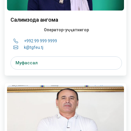
Салимзода Ҳангома
Оператор-ҳуҷҷатнигор
+992 99 999 9999
k@tgfeu.tj
Муфассал