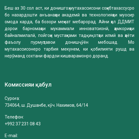
Беш аз 30 сол аст, ки донишгоҳ мутахассисони соҳибтахассусро
бо назардошти анъанаҳои академӣ ва технологияҳои муосир
омода карда, ба бозори меҳнат мебарорад. Айни ҳол ДДМИТ
дорои барномаҳои мукаммали инноватсионӣ, ҳамкориҳои
байналмилалӣ, пойгоҳи мустаҳками тадқиқотҳои илмӣ ва ҳаёти
фаъолу пурмуҳтавои донишҷӯён мебошад. Мо
мутахассисонеро тарбия мекунем, ки қобилияти рушд ва
нерӯманд сохтани фардои кишварамонро доранд.
Комиссияи қабул
Суроға:
734064, ш. Душанбе, кӯч. Нахимов, 64/14
Телефон:
+992 37 231 08 43
E-mail: