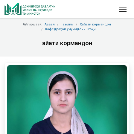
Ҷойгиршавӣ:
Аввал
Таълим
Ҳайати кормандон
Кафедраҳои умумидонишгоҳӣ
Ҳайати кормандон