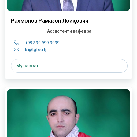
Раҳмонов Рамазон Лоиқович
Ассистенти кафедра
+992 99 999 9999
k.@tgfeu.tj
Муфассал