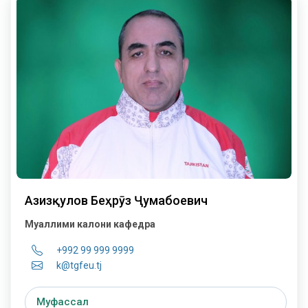
Азизқулов Беҳрӯз Ҷумабоевич
Муаллими калони кафедра
+992 99 999 9999
k@tgfeu.tj
Муфассал