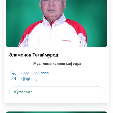
Эламонов Тағаймурод
Муаллими калони кафедра
+992 99 999 9999
k@tgfeu.tj
Муфассал