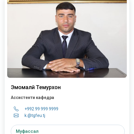
Эмомалӣ Темурхон
Ассистенти кафедра
+992 99 999 9999
k.@tgfeu.tj
Муфассал