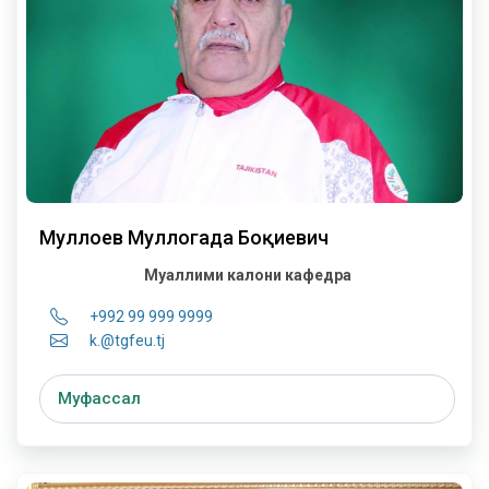
Муллоев Муллогада Боқиевич
Муаллими калони кафедра
+992 99 999 9999
k.@tgfeu.tj
Муфассал