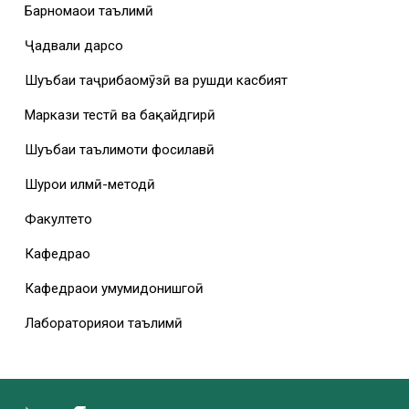
Барномаҳои таълимӣ
Ҷадвали дарсҳо
Шуъбаи таҷрибаомӯзӣ ва рушди касбият
Маркази тестӣ ва бақайдгирӣ
Шуъбаи таълимоти фосилавӣ
Шурои илмӣ-методӣ
Факултетҳо
Кафедраҳо
Кафедраҳои умумидонишгоҳӣ
Лабораторияҳои таълимӣ