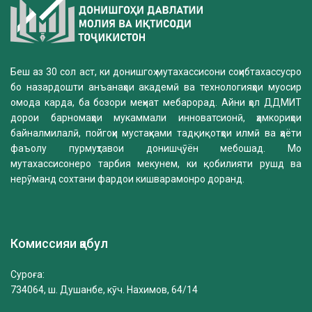
Беш аз 30 сол аст, ки донишгоҳ мутахассисони соҳибтахассусро
бо назардошти анъанаҳои академӣ ва технологияҳои муосир
омода карда, ба бозори меҳнат мебарорад. Айни ҳол ДДМИТ
дорои барномаҳои мукаммали инноватсионӣ, ҳамкориҳои
байналмилалӣ, пойгоҳи мустаҳками тадқиқотҳои илмӣ ва ҳаёти
фаъолу пурмуҳтавои донишҷӯён мебошад. Мо
мутахассисонеро тарбия мекунем, ки қобилияти рушд ва
нерӯманд сохтани фардои кишварамонро доранд.
Комиссияи қабул
Суроға:
734064, ш. Душанбе, кӯч. Нахимов, 64/14