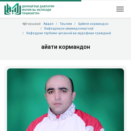
Ҷойгиршавӣ:
Аввал
Таълим
Ҳайати кормандон
Кафедраҳои умумидонишгоҳӣ
Кафедраи тарбияи ҷисмонӣ ва мудофиаи гражданӣ
Ҳайати кормандон