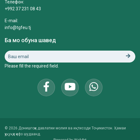
Телефон:
+992 37 231 08 43
E-mail:
info@tgfeu.tj
Ба мо обуна шавед
Please fill the required field.
© 2026 Донишгоҳи давлатии молия ва иқтисоди Тоҷикистон. Ҳамаи
ҳуқуқҳо ҳифз шудаанд.