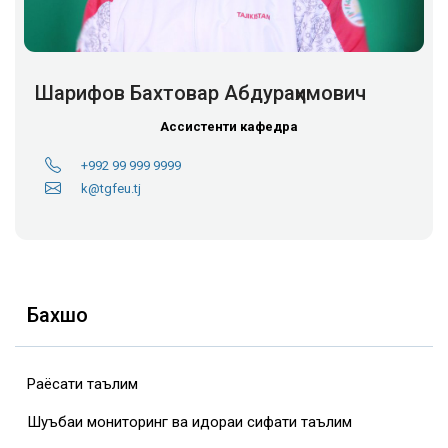
Шарифов Бахтовар Абдураҳимович
Ассистенти кафедра
+992 99 999 9999
k@tgfeu.tj
Бахшҳо
Раёсати таълим
Шуъбаи мониторинг ва идораи сифати таълим