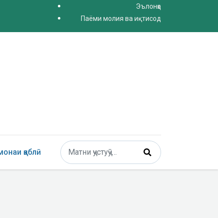
Эълонҳо
Паёми молия ва иқтисод
Поиск
онаи қаблӣ
Type 2 or more characters for results.