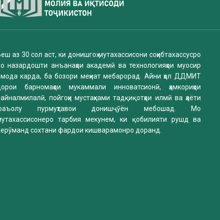
еш аз 30 сол аст, ки донишгоҳ мутахассисони соҳибтахассусро
бо назардошти анъанаҳои академӣ ва технологияҳои муосир
омода карда, ба бозори меҳнат мебарорад. Айни ҳол ДДМИТ
дорои барномаҳои мукаммали инноватсионӣ, ҳамкориҳои
айналмилалӣ, пойгоҳи мустаҳками тадқиқотҳои илмӣ ва ҳаёти
фаъолу пурмуҳтавои донишҷӯён мебошад. Мо
мутахассисонеро тарбия мекунем, ки қобилияти рушд ва
нерӯманд сохтани фардои кишварамонро доранд.