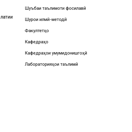
Шуъбаи таълимоти фосилавӣ
влатии
Шурои илмӣ-методӣ
Факултетҳо
Кафедраҳо
Кафедраҳои умумидонишгоҳӣ
Лабораторияҳои таълимӣ