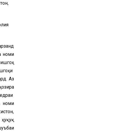
тон,
олия
арзанд
а номи
нишгоҳ
ишгоҳи
рд. Аз
ҳозира
федраи
а номи
истон,
 ҳуқуқ
шуъбаи