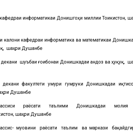
б
 кафедраи информатикаи Донишгоҳи миллии Тоҷикистон, ш
и калони кафедраи информатика ва математикаи Донишк
уқ, шаҳри Душанбе
декани шуъбаи ғоибонаи Донишкадаи андоз ва ҳуқуқ, ш
 декани факултети умури гумруки Донишкадаи иқтис
шаҳри Душанбе
ахассиси раёсати таълими Донишкадаи молия
кистон, шаҳри Душанбе
хассис- муовини раёсати таълим ва маркази бақайдг