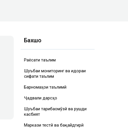
Бахшҳо
Раёсати таълим
Шуъбаи мониторинг ва идораи
сифати таълим
Барномаҳои таълимӣ
Ҷадвали дарсҳо
Шуъбаи таҷрибаомӯзӣ ва рушди
касбият
Маркази тестӣ ва бақайдгирӣ