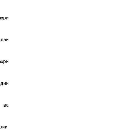
аҳри
адаи
аҳри
одии
 ва
ирии