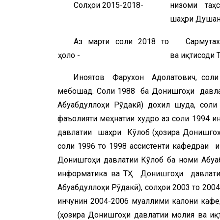
Солҳои 2015-2018-
низоми таҳс
шаҳри Душа
Аз марти соли 2018 то
Сармута
ҳоло -
ва иқтисоди 
Иноятов Фарухҷон Адолатович, соли 
мебошад. Соли 1988 ба Донишгоҳи давла
Абуабдуллоҳи Рӯдакӣ) дохил шуда, соли
фаъолияти меҳнатии худро аз соли 1994 
давлатии шаҳри Кӯлоб (ҳозира Донишгоҳи
соли 1996 то 1998 ассистенти кафедраи
Донишгоҳи давлатии Кӯлоб ба номи Абуаб
информатика ва ТҲ Донишгоҳи давлати
Абуабдуллоҳи Рӯдакӣ), солҳои 2003 то 200
инчунин 2004-2006 муаллими калони кафе
(ҳозира Донишгоҳи давлатии молия ва иқ