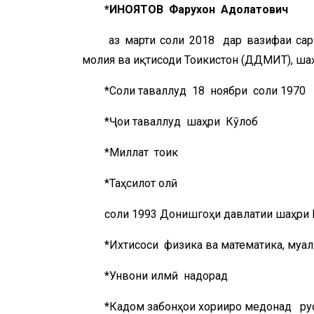
*ИНОЯТОВ Фарухҷон Адолатович
аз марти соли 2018 дар вазифаи са
молия ва иқтисоди Тоҷикистон (ДДМИТ), ш
*Соли таваллуд 18 ноябри соли 19
*Ҷои таваллуд шаҳри Кӯлоб
*Миллат тоҷи
*Таҳсилот олӣ
соли 1993 Донишгоҳи давлатии шаҳри
*Ихтисоси физика ва математика, муа
*Унвони илмӣ надорад
*Кадом забонҳои хориҷиро медонад русӣ