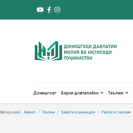
Донишгоҳ
Барои довталабон
Таълим
Ҷойгиршавӣ:
Аввал
Таълим
Ҳайати кормандон
Раёсати таълим