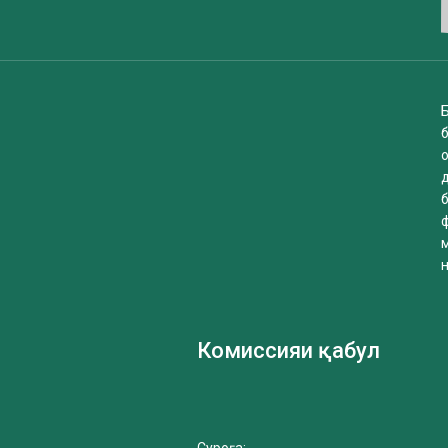
Б
б
Комиссияи қабул
Суроға: