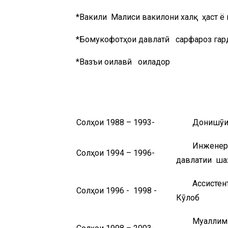
*Вакили Маҷлиси вакилони халқ ҳаст ё
*Бомукофотҳои давлатӣ сарфароз гар
*Вазъи оилавӣ оиладор
*К
Солҳои 1988 – 1993-
Донишҷӯ
Инженер
Солҳои 1994 – 1996-
давлатии ша
Ассисте
Солҳои 1996 - 1998 -
Кӯлоб
Муаллим