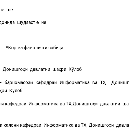
 не не
донида шудааст ё не
ор ва фаъолияти собиқа:
и Донишгоҳи давлатии шаҳри Кӯлоб
- барномасозӣ кафедраи Информатика ва ТҲ Дониш
ҳри Кӯлоб
нти кафедраи Информатика ва ТҲ Донишгоҳи давлатии ш
и калони кафедраи Информатика ва ТҲ Донишгоҳи давл