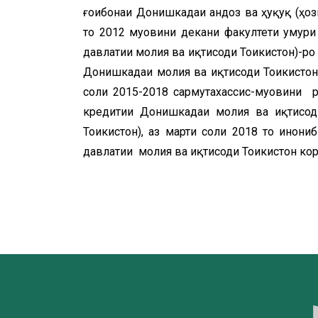
ғоибонаи Донишкадаи андоз ва ҳуқуқ (ҳози
то 2012 муовини декани факултети умури
давлатии молия ва иқтисоди Тоҷикистон)-ро
Донишкадаи молия ва иқтисоди Тоҷикистон
соли 2015-2018 сармутахассис-муовини
кредитии Донишкадаи молия ва иқтисоди
Тоҷикистон), аз марти соли 2018 то инҷо
давлатии молия ва иқтисоди Тоҷикистон ко