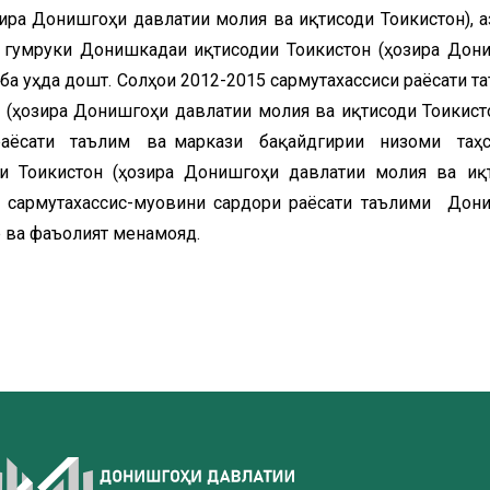
ра Донишгоҳи давлатии молия ва иқтисоди Тоҷикистон), а
 гумруки Донишкадаи иқтисодии Тоҷикистон (ҳозира Дон
 ба уҳда дошт. Солҳои 2012-2015 сармутахассиси раёсати т
 (ҳозира Донишгоҳи давлатии молия ва иқтисоди Тоҷикист
 раёсати таълим ва маркази бақайдгирии низоми таҳ
 Тоҷикистон (ҳозира Донишгоҳи давлатии молия ва иқ
ниб сармутахассис-муовини сардори раёсати таълими Дон
р ва фаъолият менамояд.