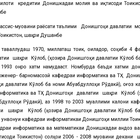
илоти кредитии Донишкадаи молия ва иқтисоди Тоҷикис
нбе
хассис-муовини раёсати таълими Донишгоҳи давлатии м
Тоҷикистон, шаҳри Душанбе
таваллудаш 1970, миллаташ тоҷик, оиладор, соҳиби 4 ф
тии шаҳри Кӯлоб, (ҳозира Донишгоҳи давлатии Кӯлоб б
 1993 онро хатм намудааст. Номбурда баъди хатми до
инженер- барномасозӣ кафедраи информатика ва ТҲ Дон
 давлатии Кӯлоб ба номи Абуабдуллоҳи Рӯдакӣ), оғоз ка
 информатика ва ТҲ Донишгоҳи давлатии шаҳри Кӯлоб (
дуллоҳи Рӯдакӣ), аз 1998 то 2003 муаллими калони ка
и шаҳри Кӯлоб (ҳозира Донишгоҳи давлатии Кӯлоб б
4 унвонҷуи кафедраи информатикаи Донишгоҳи миллии Тоҷик
драи информатика ва математикаи Донишкадаи андоз ва
тисоди Тоҷикистон) солҳои 2006 - 2008 муовини декани 