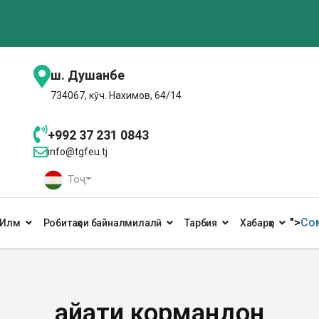
ш. Душанбе
734067, кӯч. Нахимов, 64/14
+992 37 231 0843
info@tgfeu.tj
Тоҷ
">
Сом
Илм
Робитаҳои байналмилалӣ
Тарбия
Хабарҳо
Ҳайати кормандон