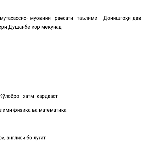
рмутахассис- муовини раёсати таълими Донишгоҳи да
аҳри Душанбе кор мекунад
70
к
 Кӯлобро хатм кардааст
ллими физика ва математика
, англисӣ бо луғат