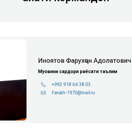
Иноятов Фарухҷон Адолатович
Муовини сардори раёсати таълим
+992 918 64 38 03
Farukh-1970@mail.ru