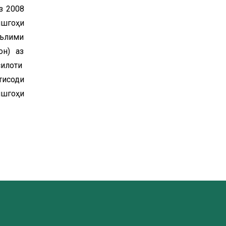
з 2008
ишгоҳи
аълими
он) аз
силоти
тисоди
ишгоҳи