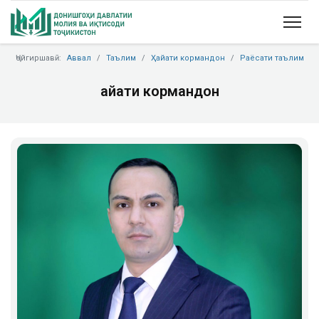
Ҷойгиршавӣ:
Аввал
Таълим
Ҳайати кормандон
Раёсати таълим
Ҳайати кормандон