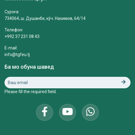
Суроға:
734064, ш. Душанбе, кӯч. Нахимов, 64/14
Телефон:
+992 37 231 08 43
E-mail:
info@tgfeu.tj
Ба мо обуна шавед
Please fill the required field.