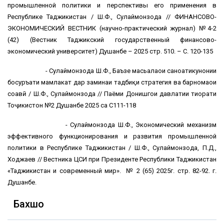
промышленной политики и перспективы его применения в
Республике Таджикистан / Ш.Ф., Сулаймонзода // ФИНАНСОВО-
ЭКОНОМИЧЕСКИЙ ВЕСТНИК (научно-практический журнал) №4-2
(42) (Вестник Таджикский государственный финансово-
экономический университет) Душанбе – 2025 стр. 510. – С. 120-135
- Сулаймонзода Ш.Ф., Баъзе масьалаҳои саноатикунонии
босуръати мамлакат дар заминаи тадбиқи стратегия ва барномаҳои
соҳавӣ / Ш.Ф., Сулаймонзода // Паёми Донишгоҳи давлатии тиҳорати
Тоҷикистон №2 Душанбе 2025 саҳ С111-118
- Сулаймонзода Ш.Ф., Экономический механизм
эффективного функционирования и развития промышленной
политики в Республике Таджикистан / Ш.Ф., Сулаймонзода, П.Д.,
Ходжаев // Вестника ЦСИ при Президенте Республики Таджикистан
«Таджикистан и современный мир». № 2 (65) 2025г. стр. 82-92. г.
Душанбе.
Бахшҳо