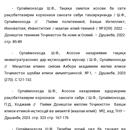
- Сулаймонзода Ш.Ф., Таҳқиқи омилҳои асосии ба сатҳи
рақобатпазирии корхонаҳои саноати сабук таъсиркунанда / Ш.Ф.,
Сулаймонзода // Паёми политехникӣ, Бахши Интеллект,
Инноватсия, Инвеститсия / маҳалаи илмӣ-техникӣ / №3(59) 2022. -
Донишгоҳи техникии Тоҷикистон ба номи м.Осимӣ. – Душанбе, 2022.
стр. 85-89
- Сулаймонзода Ш.Ф., Асосҳои назариявии таҳқиқи
хизматратрасониҳо дар иқтисодиёти муосир / Ш.Ф., Сулаймонзода
// Маҷаллаи илмию сиёсии Ахбори академияи милии илмҳои
Тоҷикистон шуъбаи илмҳои ҳамъиятшиносӣ. №1, – Душанбе, 2023
(270). С.121-132.
- Сулаймонзода Ш.Ф., Асосҳои назариявии идоракунии
рақобатпазирии корхонаҳои саноати сабук / Ш.Ф., Сулаймонзода,
П.Д., Ходжаев // Паёми Донишгоҳи миллии Тоҷикистон Бахши
илмҳои иҳтимоӣ-иқтисодӣ ва ҳамъиятӣ (маҳалаи илмӣ). №2, изд. ТНУ –
Душанбе, 2023. стр. 323 стр. 167-176
- Сулаймонзода Ш.Ф., Таҳрибаи хориҳӣ оид ба ташкил ва