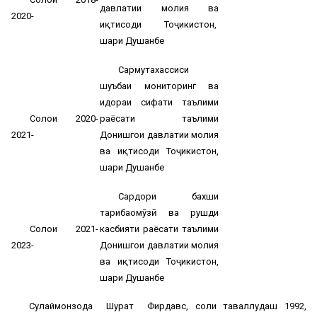
давлатии молия ва
2020-
иқтисоди Тоҷикистон,
шаҳри Душанбе
Сармутахассиси
шуъбаи мониторинг ва
идораи сифати таълими
Солҳои 2020-
раёсати таълими
2021-
Донишгоҳи давлатии молия
ва иқтисоди Тоҷикистон,
шаҳри Душанбе
Сардори бахши
таҳрибаомӯзӣ ва рушди
Солҳои 2021-
касбияти раёсати таълими
2023-
Донишгоҳи давлатии молия
ва иқтисоди Тоҷикистон,
шаҳри Душанбе
Сулаймонзода Шуҳрат Фирдавс, соли таваллудаш 1992,