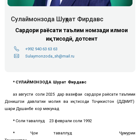
Сулаймонзода Шуҳрат Фирдавс
Сардори раёсати таълим н
омзади илмҳои
иқтисодӣ, дотсент
+992 940 63 63 63
Sulaymonzoda_sh@mail.ru
* СУЛАЙМОНЗОДА Шуҳрат Фирдавс
аз августи соли 2025 дар вазифаи сардори раёсати таълими
Донишгоҳи давлатии молия ва иқтисоди Тоҷикистон (ДДМИТ)
шаҳри Душанбе кор мекунад
* Соли таваллуд 23 феврали соли 1992
* Ҷои таваллуд Ҷумҳурии