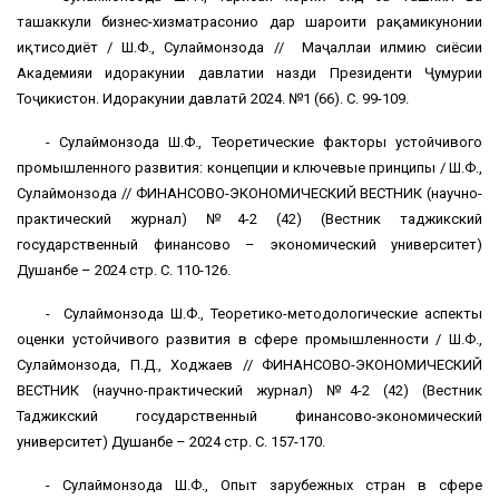
ташаккули бизнес-хизматрасониҳо дар шароити рақамикунонии
иқтисодиёт / Ш.Ф., Сулаймонзода // Маҷаллаи илмию сиёсии
Академияи идоракунии давлатии назди Президенти Ҷумҳурии
Тоҷикистон. Идоракунии давлатӣ 2024. №1 (66). С. 99-109.
- Сулаймонзода Ш.Ф., Теоретические факторы устойчивого
промышленного развития: концепции и ключевые принципы / Ш.Ф.,
Сулаймонзода // ФИНАНСОВО-ЭКОНОМИЧЕСКИЙ ВЕСТНИК (научно-
практический журнал) №4-2 (42) (Вестник таджикский
государственный финансово – экономический университет)
Душанбе – 2024 стр. С. 110-126.
- Сулаймонзода Ш.Ф., Теоретико-методологические аспекты
оценки устойчивого развития в сфере промышленности / Ш.Ф.,
Сулаймонзода, П.Д., Ходжаев // ФИНАНСОВО-ЭКОНОМИЧЕСКИЙ
ВЕСТНИК (научно-практический журнал) №4-2 (42) (Вестник
Таджикский государственный финансово-экономический
университет) Душанбе – 2024 стр. С. 157-170.
- Сулаймонзода Ш.Ф., Опыт зарубежных стран в сфере