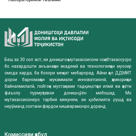
Беш аз 30 сол аст, ки донишгоҳ мутахассисони соҳибтахассусро
бо назардошти анъанаҳои академӣ ва технологияҳои муосир
омода карда, ба бозори меҳнат мебарорад. Айни ҳол ДДМИТ
дорои барномаҳои мукаммали инноватсионӣ, ҳамкориҳои
байналмилалӣ, пойгоҳи мустаҳками тадқиқотҳои илмӣ ва ҳаёти
фаъолу пурмуҳтавои донишҷӯён мебошад. Мо
мутахассисонеро тарбия мекунем, ки қобилияти рушд ва
нерӯманд сохтани фардои кишварамонро доранд.
Комиссияи қабул