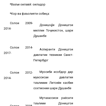
*Вазъи оилавӣ: оиладор
*Кор ва фаъолияти собиқа:
Солҳои 2009-
Донишҷӯи Донишгоҳи
2014-
миллии Тоҷикистон, шаҳри
Душанбе
Солҳои 2014-
Аспиранти Донишгоҳи
2017-
давлатии техникии Санкт-
Петербург
Муҳосиби ҳисобдор дар
Солҳои 2012-
муассисаи давлатии
2014-
таълимии Литсейи касбии
сохтмонии шаҳри Душанбе
Мутахассиси раёсати
таълими Донишгоҳи
Солҳои 2018-