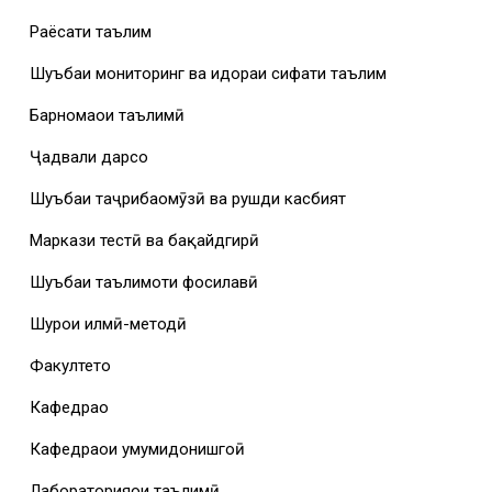
Раёсати таълим
Шуъбаи мониторинг ва идораи сифати таълим
Барномаҳои таълимӣ
Ҷадвали дарсҳо
Шуъбаи таҷрибаомӯзӣ ва рушди касбият
Маркази тестӣ ва бақайдгирӣ
Шуъбаи таълимоти фосилавӣ
Шурои илмӣ-методӣ
Факултетҳо
Кафедраҳо
Кафедраҳои умумидонишгоҳӣ
Лабораторияҳои таълимӣ