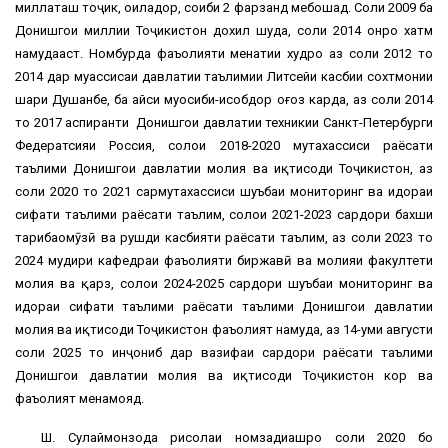
миллаташ тоҷик, оиладор, соҳиби 2 фарзанд мебошад. Соли 2009 ба
Донишгоҳи миллии Тоҷикистон дохил шуда, соли 2014 онро хатм
намудааст. Номбурда фаъолияти меҳнатии худро аз соли 2012 то
2014 дар муассисаи давлатии таълимии Литсейи касбии сохтмонии
шаҳри Душанбе, ба ҳайси муҳосиби-ҳисобдор оғоз карда, аз соли 2014
то 2017 аспиранти Донишгоҳи давлатии техникии Санкт-Петербурги
Федератсияи Россия, солҳои 2018-2020 мутахассиси раёсати
таълими Донишгоҳи давлатии молия ва иқтисоди Тоҷикистон, аз
соли 2020 то 2021 сармутахассиси шуъбаи мониторинг ва идораи
сифати таълими раёсати таълим, солҳои 2021-2023 сардори бахши
таҳрибаомӯзӣ ва рушди касбияти раёсати таълим, аз соли 2023 то
2024 мудири кафедраи фаъолияти биржавӣ ва молияи факултети
молия ва қарз, солҳои 2024-2025 сардори шуъбаи мониторинг ва
идораи сифати таълими раёсати таълими Донишгоҳи давлатии
молия ва иқтисоди Тоҷикистон фаъолият намуда, аз 14-уми августи
соли 2025 то инҷониб дар вазифаи сардори раёсати таълими
Донишгоҳи давлатии молия ва иқтисоди Тоҷикистон кор ва
фаъолият менамояд.
Ш. Сулаймонзода рисолаи номзадиашро соли 2020 бо