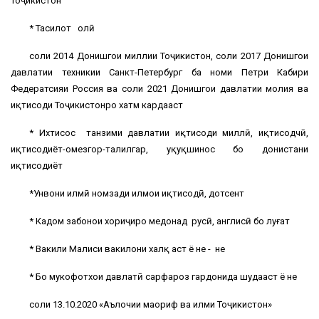
Тоҷикистон
* Таҳсилот олӣ
соли 2014 Донишгоҳи миллии Тоҷикистон, соли 2017 Донишгоҳи
давлатии техникии Санкт-Петербург ба номи Петри Кабири
Федератсияи Россия ва соли 2021 Донишгоҳи давлатии молия ва
иқтисоди Тоҷикистонро хатм кардааст
* Ихтисос танзими давлатии иқтисоди миллӣ, иқтисодчӣ,
иқтисодиёт-омeзгор-таҳлилгар, ҳуқуқшинос бо донистани
иқтисодиёт
*Унвони илмӣ номзади илмҳои иқтисодӣ, дотсент
* Кадом забонҳои хориҷиро медонад русӣ, англисӣ бо луғат
* Вакили Маҳлиси вакилони халқ ҳаст ё не - не
* Бо мукофотхои давлатӣ сарфароз гардонида шудааст ё не
соли 13.10.2020 «Аълочии маориф ва илми Тоҷикистон»