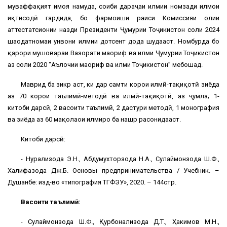
муваффақият ҳимоя намуда, соҳиби дараҷаи илмии номзади илмҳои
иқтисодӣ гардида, бо фармоиши раиси Комиссияи олии
аттестатсионии назди Президенти Ҷумҳурии Тоҷикистон соли 2024
шаҳодатномаи унвони илмии дотсент дода шудааст. Номбурда бо
қарори мушовараи Вазорати маориф ва илми Ҷумҳурии Тоҷикистон
аз соли 2020 “Аълочии маориф ва илми Тоҷикистон” мебошад.
Маврид ба зикр аст, ки дар самти корҳои илмӣ-таҳқиқотӣ зиёда
аз 70 корҳои таълимӣ-методӣ ва илмӣ-таҳқиқотӣ, аз ҷумла; 1-
китоби дарсӣ, 2 васоити таълимӣ, 2 дастури методӣ, 1 монография
ва зиёда аз 60 мақолаҳои илмиро ба нашр расонидааст.
Китоби дарсӣ:
- Нурализода Э.Н., Абдумухторзода Н.А., Сулаймонзода Ш.Ф.,
Халифазода Дж.Б. Основы предпринимательства / Учебник. –
Душанбе: изд-во «типография ТГФЭУ», 2020. – 144стр.
Васоити таълимӣ:
- Сулаймонзода Ш.Ф., Қурбонализода Д.Т., Ҳакимов М.Н.,