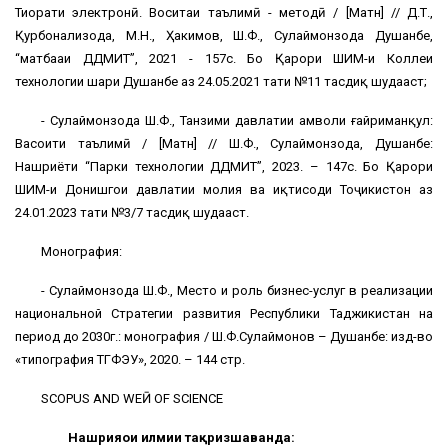
Тиҳорати электронӣ. Воситаи таълимӣ - методӣ / [Матн] // Д.Т.,
Қурбонализода, М.Н., Ҳакимов, Ш.Ф., Сулаймонзода Душанбе,
“матбааи ДДМИТ”, 2021 - 157с. Бо Қарори ШИМ-и Коллеҳи
технологии шаҳри Душанбе аз 24.05.2021 таҳти №11 тасдиқ шудааст;
- Сулаймонзода Ш.Ф., Танзими давлатии амволи ғайриманқул:
Васоити таълимӣ / [Матн] // Ш.Ф., Сулаймонзода, Душанбе:
Нашриёти “Парки технологии ДДМИТ”, 2023. – 147с. Бо Қарори
ШИМ-и Донишгоҳи давлатии молия ва иқтисоди Тоҷикистон аз
24.01.2023 таҳти №3/7 тасдиқ шудааст.
Монография:
- Сулаймонзода Ш.Ф., Место и роль бизнес-услуг в реализации
национальной Стратегии развития Республики Таджикистан на
период до 2030г.: монография / Ш.Ф.Сулаймонов – Душанбе: изд-во
«типография ТГФЭУ», 2020. – 144 стр.
SCOPUS AND WEӢ OF SCIENCE
Нашрияҳои илмии тақризшаванда: