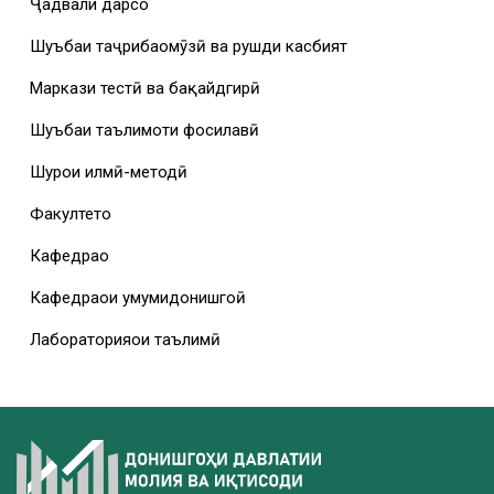
Ҷадвали дарсҳо
Шуъбаи таҷрибаомӯзӣ ва рушди касбият
Маркази тестӣ ва бақайдгирӣ
Шуъбаи таълимоти фосилавӣ
Шурои илмӣ-методӣ
Факултетҳо
Кафедраҳо
Кафедраҳои умумидонишгоҳӣ
Лабораторияҳои таълимӣ