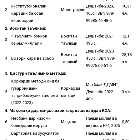
институтсионалии
Душанбе-2023,
10,31
2
Монография
қарздиҳӣ ба соҳаи
165с. ISBN 978-
ҷ.ч.
кишоварзӣ
99985-46-48-6
2. Воситаи таълимӣ:
Фаъолияти бонкҳои
Воситаи
Душанбе: 2021. –
12,1
3
байналмиллалӣ
таълимӣ
195 с.
ҷ.ч.
Душанбе: 2020. –
Воситаи
28,18
4
Бозори қарз ва асъор
450 с. ISBN 978-
таълимӣ
ҷ.ч.
99975-69-51-6
3. Дастури таълимию методӣ:
Коркарди методӣ оид ба
Матбааи ДДМИТ,
гузаронидани
Коркарди
5
Душанбе-2022.
3 ҷ.ч.
таҷрибаомӯзии таълимӣ
методӣ
40с.
(2022-2023)
4. Мақолаҳо дар маҷаллаҳои тақризшавандаи КОА:
Необанк дар низоми
Паёми молия ва
6
Мақола
0,50
бонкдории имрӯза
иқтисод №4, 2025
Бартарият ва хусусиятҳои
Паёми молия ва