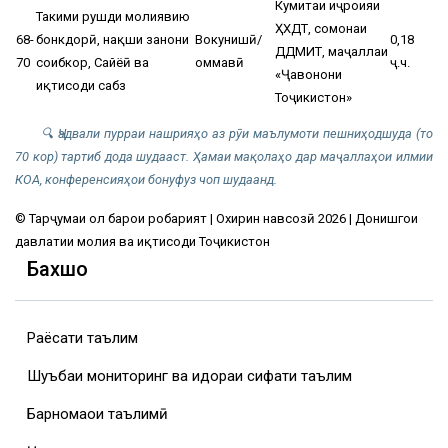
Кумитаи иҷроияи
Таҳкими рушди молиявию
ҲХДТ, сомонаи
68-
бонкдорӣ, нақши занони
Вокунишӣ/
0,18
ДДМИТ, маҷаллаи
70
соҳибкор, Сайёҳӣ ва
оммавӣ
ҷ.ч.
«Ҷавонони
иқтисоди сабз
Тоҷикистон»
🔍 Ҷадвали пурраи нашрияҳо аз рӯи маълумоти пешниҳодшуда (то
70 кор) тартиб дода шудааст. Ҳамаи мақолаҳо дар маҷаллаҳои илмии
КОА, конференсияҳои бонуфуз чоп шудаанд.
© Тарҷумаи ҳол барои роҳбарият | Охирин навсозӣ 2026 | Донишгоҳи
давлатии молия ва иқтисоди Тоҷикистон
Бахшҳо
Раёсати таълим
Шуъбаи мониторинг ва идораи сифати таълим
Барномаҳои таълимӣ