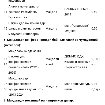
кишоварзӣ
Анализ монетарного
Вестник ТНУ №1,
14
сектора Республики
Мақола
0,50
2019
Таджикистан
Нақши қарзҳои бонкӣ дар
Маҷ. “Кишоварз”
15
самаранокии истеҳсоли
Мақола
0,50
№2, 2018
маҳсулоти кишоварзӣ
5. Мақолаҳои конференсияҳои байналмилалӣ ва ҷумҳуриявӣ
(ихтисорӣ):
Мақолаҳои зиёда аз 30
мақола дар
ДДМИТ, ДДК,
17-
Мақолаи
0,3-0,5
конференсияҳои
Коллеҷи техникии
25
илмӣ
ҷ.ч.
байналмилалӣ (2021-
Тоҷикистон ва ғ.
2026)
Мақолаҳо дар
37-
конференсияҳои
Маводҳои гуногуни
0,18 –
Мақола
56
ҷумҳуриявӣ ва донишгоҳӣ
илмӣ
0,5 ҷ.ч.
(2013-2024)
6. Мақолаҳои вокунишӣ ва нашрияҳои дигар: