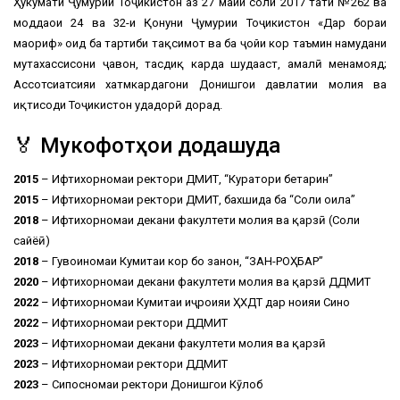
Ҳукумати Ҷумҳурии Тоҷикистон аз 27 майи соли 2017 таҳти №262 ва
моддаҳои 24 ва 32-и Қонуни Ҷумҳурии Тоҷикистон «Дар бораи
маориф» оид ба тартиби тақсимот ва ба ҷойи кор таъмин намудани
мутахассисони ҷавон, тасдиқ карда шудааст, амалӣ менамояд;
Ассотсиатсияи хатмкардагони Донишгоҳи давлатии молия ва
иқтисоди Тоҷикистон уҳдадорӣ дорад.
🏅 Мукофотҳои додашуда
2015
– Ифтихорномаи ректори ДМИТ, “Куратори беҳтарин”
2015
– Ифтихорномаи ректори ДМИТ, бахшида ба “Соли оила”
2018
– Ифтихорномаи декани факултети молия ва қарзӣ (Соли
сайёҳӣ)
2018
– Гувоҳиномаи Кумитаи кор бо занон, “ЗАН-РОҲБАР”
2020
– Ифтихорномаи декани факултети молия ва қарзӣ ДДМИТ
2022
– Ифтихорномаи Кумитаи иҷроияи ҲХДТ дар ноҳияи Сино
2022
– Ифтихорномаи ректори ДДМИТ
2023
– Ифтихорномаи декани факултети молия ва қарзӣ
2023
– Ифтихорномаи ректори ДДМИТ
2023
– Сипосномаи ректори Донишгоҳи Кӯлоб