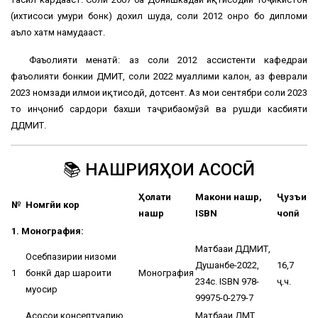
(ихтисоси умури бонк) дохил шуда, соли 2012 онро бо дипломи
аъло хатм намудааст.
Фаъолияти меҳнатӣ: аз соли 2012 ассистенти кафедраи
фаъолияти бонкии ДМИТ, соли 2022 муаллими калон, аз феврали
2023 номзади илмҳои иқтисодӣ, дотсент. Аз моҳи сентябри соли 2023
то инҷониб сардори бахши таҷрибаомӯзӣ ва рушди касбияти
ДДМИТ.
📚 НАШРИЯҲОИ АСОСӢ
Ҳолати
Макони нашр,
Ҷузъи
№
Номгӯйи кор
нашр
ISBN
чопӣ
1. Монография:
Матбааи ДДМИТ,
Осебпазирии низоми
Душанбе-2022,
16,7
1
бонкӣ дар шароити
Монография
234с. ISBN 978-
ҷ.ч.
муосир
99975-0-279-7
Асосҳои консептуалию
Матбааи ДМТ,