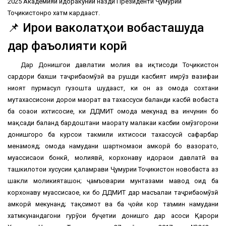
2025 Академияи идоракунии назди Президенти Ҷумҳурии
Тоҷикистонро хатм кардааст.
📌 Иҷрои ваколатҳои вобасташуда
дар фаъолияти корӣ
Дар Донишгоҳи давлатии молия ва иқтисоди Тоҷикистон
сардори бахши таҷрибаомӯзӣ ва рушди касбият имрӯз вазифаи
ниҳоят пурмаҳсул гузошта шудааст, ки он аз омода сохтани
мутахассисони дорои маҳорат ва тахассуси баланди касбӣ вобаста
ба соҳаҳои ихтисосие, ки ДДМИТ омода мекунад ва инчунин бо
мақсади баланд бардоштани маҳорату малакаи касбии омӯзгорони
донишгоҳро ба курсҳои такмили ихтисоси тахассусӣ сафарбар
менамояд; омода намудани шартномаҳои ҳамкорӣ бо вазоратҳо,
муассисаҳои бонкӣ, молиявӣ, корхонаву идораҳои давлатӣ ва
ташкилотҳои хусусии қаламрави Ҷумҳурии Тоҷикистон новобаста аз
шакли моликияташон; ҷамъоварии мунтазами мавод оид ба
корхонаву муассисаҳое, ки бо ДДМИТ дар масъалаи таҷрибаомӯзӣ
ҳамкорӣ мекунанд; тақсимот ва ба ҷойи кор таъмин намудани
хатмкунандагони гурӯҳҳои буҷетии донишгоҳ дар асоси Қарори