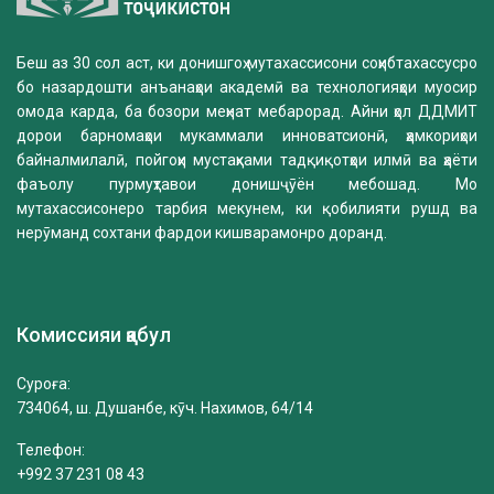
Беш аз 30 сол аст, ки донишгоҳ мутахассисони соҳибтахассусро
бо назардошти анъанаҳои академӣ ва технологияҳои муосир
омода карда, ба бозори меҳнат мебарорад. Айни ҳол ДДМИТ
дорои барномаҳои мукаммали инноватсионӣ, ҳамкориҳои
байналмилалӣ, пойгоҳи мустаҳками тадқиқотҳои илмӣ ва ҳаёти
фаъолу пурмуҳтавои донишҷӯён мебошад. Мо
мутахассисонеро тарбия мекунем, ки қобилияти рушд ва
нерӯманд сохтани фардои кишварамонро доранд.
Комиссияи қабул
Суроға:
734064, ш. Душанбе, кӯч. Нахимов, 64/14
Телефон:
+992 37 231 08 43