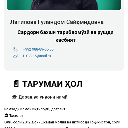
Латипова Гуландом Сайҳомидовна
Сардори бахши таҷрибаомӯзӣ ва рушди
касбият
+992 988-89-66-55
L.G.S.16@mail.ru
📄 ТАРҶУМАИ ҲОЛ
🎓 Дараҷа ва унвони илмӣ:
номзади илмҳои иқтисодӣ, дотсент
🏛 Таҳсилот:
Олӣ, соли 2012 Донишкадаи молия ва иқтисоди Тоҷикистон, соли