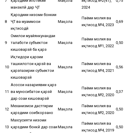
7
қарздиҳии ипотекии
Мақола
иқтисод №2(41),
0,75
манзилӣ дар ҶТ
2024
Қарздиҳии низоми бонкии
Паёми молия ва
8
ҶТ ва муаммоҳои
Мақола
0,69
иқтисод №4, 2023
иқтисодӣ
Омилҳои муайянкунандаи
Паёми молия ва
9
талаботи субъектҳои
Мақола
0,50
иқтисод №1, 2022
кишоварзӣ ба қарз
Иқтидори қарзии
ташкилотҳои қарзӣ ва
Паёми молия ва
10
Мақола
0,56
қарзпазирии субъектҳои
иқтисод №4, 2021
кишоварзӣ
Асосҳои назариявии қарз
Паёми молия ва
11
ва муносибатҳои қарзӣ
Мақола
0,37
иқтисод №2, 2020
дар соҳаи кишоварзӣ
Механизмҳои дастгирии
Паёми молия ва
12
Мақола
0,50
қарздиҳии соҳибкорзанҳо
иқтисод №2, 2020
Махсусияти низоми
Паёми молия ва
13
қарздиҳии бонкӣ дар соҳаи
Мақола
0,50
иқтисод №4, 2019