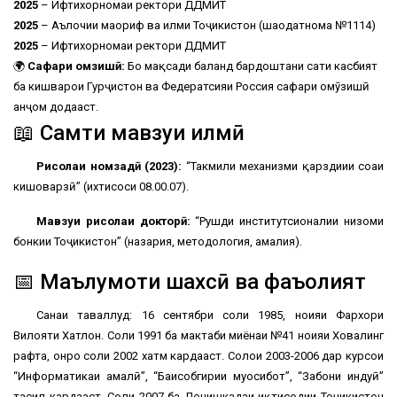
2025
– Ифтихорномаи ректори ДДМИТ
2025
– Аълочии маориф ва илми Тоҷикистон (шаҳодатнома №1114)
2025
– Ифтихорномаи ректори ДДМИТ
🌍
Сафари омӯзишӣ:
Бо мақсади баланд бардоштани сатҳи касбият
ба кишварҳои Гурҷистон ва Федератсияи Россия сафари омӯзишӣ
анҷом додааст.
📖 Самти мавзуи илмӣ
Рисолаи номзадӣ (2023):
“Такмили механизми қарздиҳии соҳаи
кишоварзӣ” (ихтисоси 08.00.07).
Мавзуи рисолаи докторӣ:
“Рушди институтсионалии низоми
бонкии Тоҷикистон” (назария, методология, амалия).
📅 Маълумоти шахсӣ ва фаъолият
Санаи таваллуд: 16 сентябри соли 1985, ноҳияи Фархори
Вилояти Хатлон. Соли 1991 ба мактаби миёнаи №41 ноҳияи Ховалинг
рафта, онро соли 2002 хатм кардааст. Солҳои 2003-2006 дар курсҳои
“Информатикаи амалӣ”, “Баҳисобгирии муҳосибот”, “Забони ҳиндуӣ”
таҳсил кардааст. Соли 2007 ба Донишкадаи иқтисодии Тоҷикистон