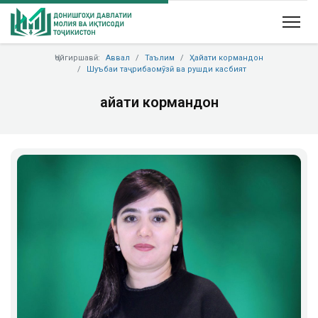
Ҷойгиршавӣ:
Аввал
Таълим
Ҳайати кормандон
Шуъбаи таҷрибаомӯзӣ ва рушди касбият
Ҳайати кормандон