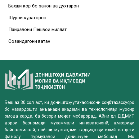
Бахши кор бо занон ва духтарон
Шурои кураторон
Пайравони Пешвои миллат
Созандагони ватан
Беш аз 30 сол аст, ки донишгоҳ мутахассисони соҳибтахассусро
бо назардошти анъанаҳои академӣ ва технологияҳои муосир
омода карда, ба бозори меҳнат мебарорад. Айни ҳол ДДМИТ
дорои барномаҳои мукаммали инноватсионӣ, ҳамкориҳои
байналмилалӣ, пойгоҳи мустаҳками тадқиқотҳои илмӣ ва ҳаёти
фаъолу пурмуҳтавои донишҷӯён мебошад. Мо