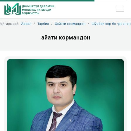
Ҷойгиршавӣ:
Аввал
Тарбия
Ҳайати кормандон
Шӯъбаи кор бо ҷавонон
Ҳайати кормандон