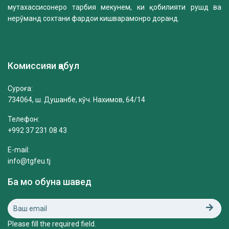
мутахассисонеро тарбия мекунем, ки қобилияти рушд ва
нерӯманд сохтани фардои кишварамонро доранд.
Комиссияи қабул
Суроға:
734064, ш. Душанбе, кӯч. Нахимов, 64/14
Телефон:
+992 37 231 08 43
E-mail:
info@tgfeu.tj
Ба мо обуна шавед
Please fill the required field.