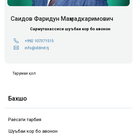
Саидов Фаридун Маҳмадкаримович
Сармутахассиси шуъбаи кор бо ҷавонон
+992 107371515
info@ddmit.tj
Тарҷумаи ҳол
Бахшҳо
Раёсати тарбия
Шуъбаи кор бо ҷавонон