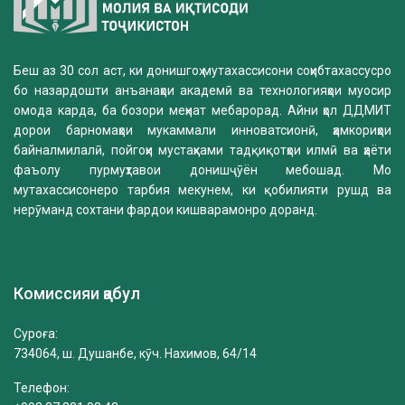
Беш аз 30 сол аст, ки донишгоҳ мутахассисони соҳибтахассусро
бо назардошти анъанаҳои академӣ ва технологияҳои муосир
омода карда, ба бозори меҳнат мебарорад. Айни ҳол ДДМИТ
дорои барномаҳои мукаммали инноватсионӣ, ҳамкориҳои
байналмилалӣ, пойгоҳи мустаҳками тадқиқотҳои илмӣ ва ҳаёти
фаъолу пурмуҳтавои донишҷӯён мебошад. Мо
мутахассисонеро тарбия мекунем, ки қобилияти рушд ва
нерӯманд сохтани фардои кишварамонро доранд.
Комиссияи қабул
Суроға:
734064, ш. Душанбе, кӯч. Нахимов, 64/14
Телефон: