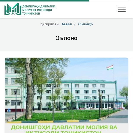
Ҷойгиршавӣ:
Аввал
Эълонҳо
Эълонҳо