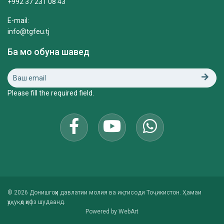
+992 37 231 08 43
E-mail:
info@tgfeu.tj
Ба мо обуна шавед
Please fill the required field.
© 2026 Донишгоҳи давлатии молия ва иқтисоди Тоҷикистон. Ҳамаи
ҳуқуқҳо ҳифз шудаанд.
Powered by
WebArt