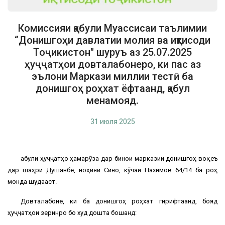
Комиссияи қабули Муассисаи таълимии
“Донишгоҳи давлатии молия ва иқтисоди
Тоҷикистон" шуруъ аз 25.07.2025
ҳуҷҷатҳои довталабонеро, ки пас аз
эълони Маркази миллии тестӣ ба
донишгоҳ роҳхат ёфтаанд, қабул
менамояд.
31 июля 2025
Қабули ҳуҷҷатҳо ҳамарӯза дар бинои марказии донишгоҳ воқеъ
дар шаҳри Душанбе, ноҳияи Сино, кӯчаи Нахимов 64/14 ба роҳ
монда шудааст.
Довталабоне, ки ба донишгоҳ роҳхат гирифтаанд, бояд
ҳуҷҷатҳои зеринро бо худ дошта бошанд: