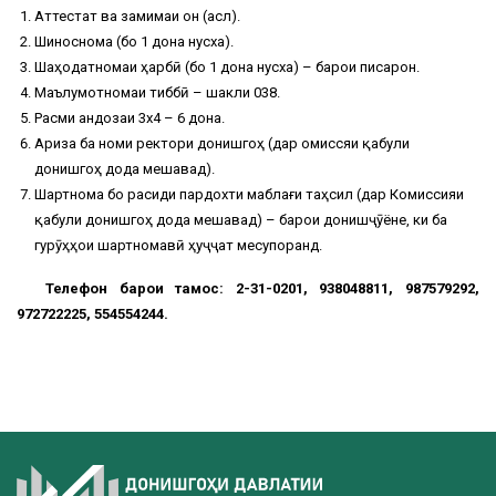
Аттестат ва замимаи он (асл).
Шиноснома (бо 1 дона нусха).
Шаҳодатномаи ҳарбӣ (бо 1 дона нусха) – барои писарон.
Маълумотномаи тиббӣ – шакли 038.
Расми андозаи 3х4 – 6 дона.
Ариза ба номи ректори донишгоҳ (дар Қомиссяи қабули
донишгоҳ дода мешавад).
Шартнома бо расиди пардохти маблағи таҳсил (дар Комиссияи
қабули донишгоҳ дода мешавад) – барои донишҷӯёне, ки ба
гурӯҳҳои шартномавӣ ҳуҷҷат месупоранд.
Телефон барои тамос: 2-31-0201, 938048811, 987579292,
972722225, 554554244.