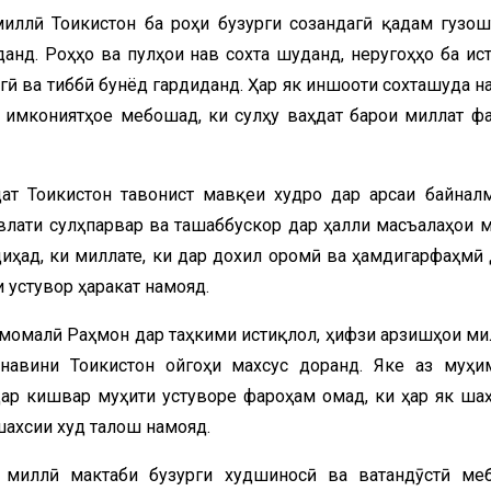
иллӣ Тоҷикистон ба роҳи бузурги созандагӣ қадам гузош
анд. Роҳҳо ва пулҳои нав сохта шуданд, неругоҳҳо ба ис
гӣ ва тиббӣ бунёд гардиданд. Ҳар як иншооти сохташуда на
 имкониятҳое мебошад, ки сулҳу ваҳдат барои миллат ф
ат Тоҷикистон тавонист мавқеи худро дар арсаи байнал
влати сулҳпарвар ва ташаббускор дар ҳалли масъалаҳои 
иҳад, ки миллате, ки дар дохил оромӣ ва ҳамдигарфаҳмӣ 
и устувор ҳаракат намояд.
момалӣ Раҳмон дар таҳкими истиқлол, ҳифзи арзишҳои ми
авини Тоҷикистон ҷойгоҳи махсус доранд. Яке аз муҳи
 дар кишвар муҳити устуворе фароҳам омад, ки ҳар як ша
шахсии худ талош намояд.
 миллӣ мактаби бузурги худшиносӣ ва ватандӯстӣ ме