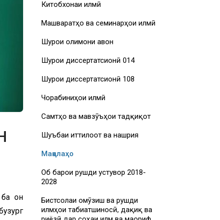
Китобхонаи илмӣ
Машваратҳо ва семинарҳои илмӣ
Шурои олимони ҷавон
Шурои диссертатсионӣ 014
Шурои диссертатсионӣ 108
Чорабиниҳои илмӣ
Самтҳо ва мавзӯъҳои тадқиқот
Н
Шуъбаи иттилоот ва нашрия
Мақолаҳо
Об барои рушди устувор 2018-
2028
 ба он
Бистсолаи омӯзиш ва рушди
илмҳои табиатшиносӣ, дақиқ ва
бузург
риёзӣ дар соҳаи илм ва маориф,