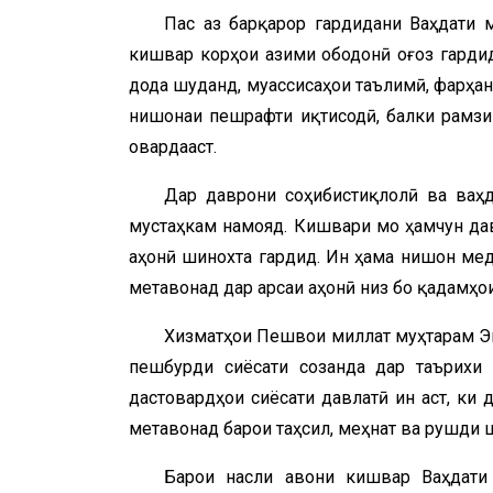
Пас аз барқарор гардидани Ваҳдати м
кишвар корҳои азими ободонӣ оғоз гардид
дода шуданд, муассисаҳои таълимӣ, фарҳан
нишонаи пешрафти иқтисодӣ, балки рамзи
овардааст.
Дар даврони соҳибистиқлолӣ ва ваҳд
мустаҳкам намояд. Кишвари мо ҳамчун да
ҷаҳонӣ шинохта гардид. Ин ҳама нишон мед
метавонад дар арсаи ҷаҳонӣ низ бо қадамҳо
Хизматҳои Пешвои миллат муҳтарам Э
пешбурди сиёсати созанда дар таърихи н
дастовардҳои сиёсати давлатӣ ин аст, ки
метавонад барои таҳсил, меҳнат ва рушди 
Барои насли ҷавони кишвар Ваҳдати