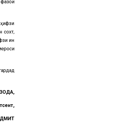
 фазои
 ҳифзи
 сохт,
фзи ин
мероси
гардад
ЗОДА,
тсент,
 ДДМИТ