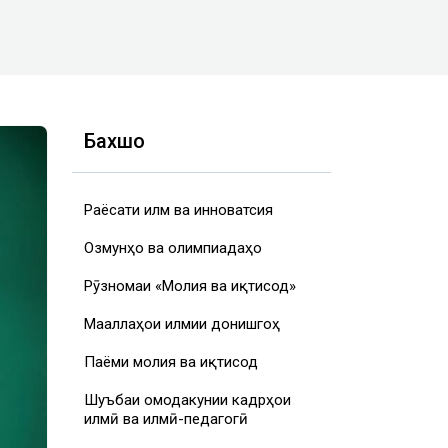
Бахшҳо
Раёсати илм ва инноватсия
Озмунҳо ва олимпиадаҳо
Рӯзномаи «Молия ва иқтисод»
Маҷаллаҳои илмии донишгоҳ
Паёми молия ва иқтисод
Шуъбаи омодакунии кадрҳои
илмӣ ва илмӣ-педагогӣ