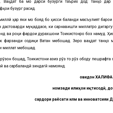
 Ваҳдат ба мо дарси бузурги таърих дод: танҳо дар
фҳои бузург расид.
миллӣ ҳар яки мо бояд бо ҳисси баланди масъулият барои
 дастоварди муқаддасе, ки сарнавишти миллатро дигаргун
онд ва роҳи фардои дурахшони Тоҷикистонро боз намуд. Ҳи
к фарзанди содиқи Ватан мебошад. Зеро ваҳдат танҳо 
аи миллат мебошад.
рӯзон бошад, Тоҷикистони азиз рӯз то рӯз ободу пешрафта 
мӣ ва сарбаландӣ зиндагӣ намоянд.
Ҷовидон ХАЛИФА
номзади илмҳои иқтисодӣ, до
сардори раёсати илм ва инноватсияи