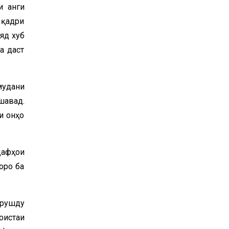
 ҷанги
 қадри
яд хуб
а даст
мудани
шавад.
и онҳо
дафҳои
оро ба
 рушду
оистаи