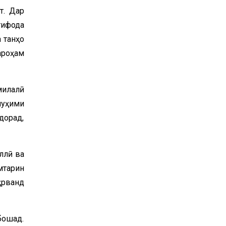
т. Дар
тифода
 танҳо
ароҳам
милалӣ
муҳими
дорад,
ллӣ ва
мтарин
ҳрванд
бошад.