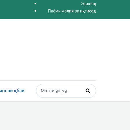
Эълонҳо
Паёми молия ва иқтисод
Поиск
онаи қаблӣ
Type 2 or more characters for results.