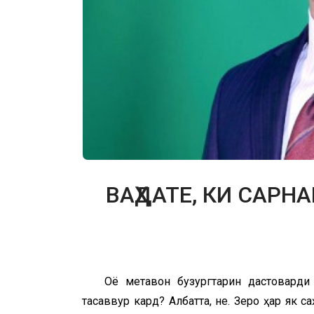
ВАҲДАТЕ, КИ САР
Оё метавон бузургтарин дастоварди
тасаввур кард? Албатта, не. Зеро ҳар як 