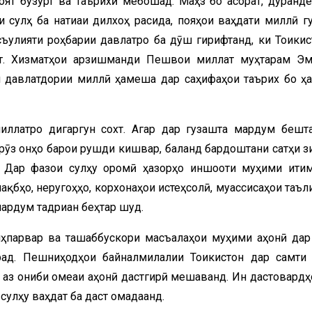
ят бузург ва таърихӣ мебошад. Маҳз бо ҷасорат, дуранд
сулҳ ба натиҷаи дилхоҳ расида, пояҳои ваҳдати миллӣ г
улияти роҳбарии давлатро ба дӯш гирифтанд, ки Тоҷикис
шт. Хизматҳои арзишманди Пешвои миллат муҳтарам Э
и давлатдории миллӣ ҳамеша дар саҳифаҳои таърих бо ҳ
иллатро дигаргун сохт. Агар дар гузашта мардум бешт
рӯз онҳо барои рушди кишвар, баланд бардоштани сатҳи з
 Дар фазои сулҳу оромӣ ҳазорҳо иншооти муҳими иҷти
ақбҳо, неругоҳҳо, корхонаҳои истеҳсолӣ, муассисаҳои таъл
мардум тадриҷан беҳтар шуд.
лҳпарвар ва ташаббускори масъалаҳои муҳими ҷаҳонӣ дар
ад. Пешниҳодҳои байналмилалии Тоҷикистон дар самти
аз ҷониби ҷомеаи ҷаҳонӣ дастгирӣ мешаванд. Ин дастовардҳ
сулҳу ваҳдат ба даст омадаанд.