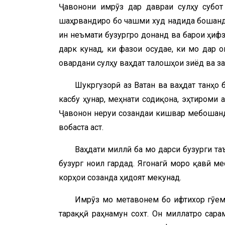
Ҷавонони имрӯз дар давраи сулҳу субот
шаҳрвандиро бо чашми худ надида бошанд. 
ин неъмати бузургро донанд ва барои ҳифз
дарк кунад, ки фазои осудае, ки мо дар о
овардани сулҳу ваҳдат талошҳои зиёд ва за
Шукргузорӣ аз Ватан ва ваҳдат танҳо 
касбу ҳунар, меҳнати содиқона, эҳтироми
Ҷавонон неруи созандаи кишвар мебошанд 
вобаста аст.
Ваҳдати миллӣ ба мо дарси бузурги таъ
бузург ноил гардад. Ягонагӣ моро қавӣ ме
корҳои созанда ҳидоят мекунад.
Имрӯз мо метавонем бо ифтихор гӯем,
тараққӣ раҳнамун сохт. Он миллатро сарҷ