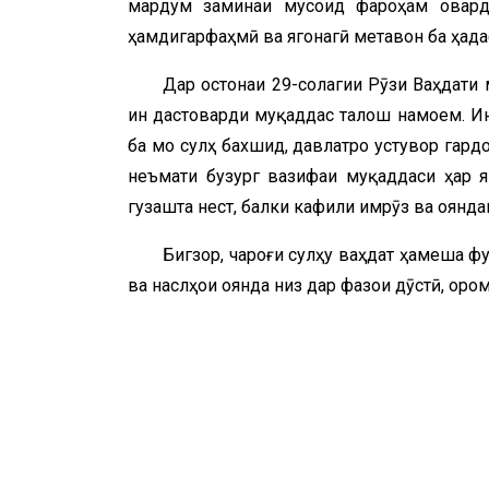
мардум заминаи мусоид фароҳам овард.
ҳамдигарфаҳмӣ ва ягонагӣ метавон ба ҳада
Дар остонаи 29-солагии Рӯзи Ваҳдати 
ин дастоварди муқаддас талош намоем. Ин
ба мо сулҳ бахшид, давлатро устувор гард
неъмати бузург вазифаи муқаддаси ҳар я
гузашта нест, балки кафили имрӯз ва оянд
Бигзор, чароғи сулҳу ваҳдат ҳамеша фу
ва наслҳои оянда низ дар фазои дӯстӣ, оро