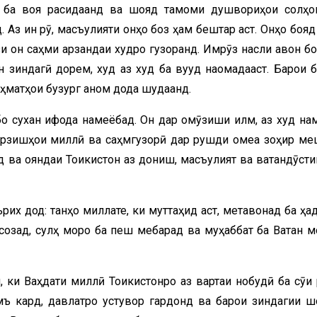
 ба воя расидаанд ва шояд тамоми душвориҳои солҳои
Аз ин рӯ, масъулияти онҳо боз ҳам бештар аст. Онҳо бояд
и он саҳми арзандаи худро гузоранд. Имрӯз насли ҷавон бо
н зиндагӣ дорем, худ аз худ ба вуҷуд наомадааст. Барои б
ҳматҳои бузург анҷом дода шудаанд.
бо сухан ифода намеёбад. Он дар омӯзиши илм, аз худ на
 арзишҳои миллӣ ва саҳмгузорӣ дар рушди ҷомеа зоҳир ме
ва ояндаи Тоҷикистон аз дониш, масъулият ва ватандӯсти
рих дод: танҳо миллате, ки муттаҳид аст, метавонад ба ҳа
созад, сулҳ моро ба пеш мебарад ва муҳаббат ба Ватан м
 ки Ваҳдати миллӣ Тоҷикистонро аз вартаи нобудӣ ба сӯи
амъ кард, давлатро устувор гардонд ва барои зиндагии ш