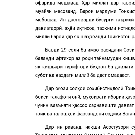
офарида мешавад. Ҳар миллат дар таърих
муайян месозанд. Барои мардуми Тоҷикис
мебошад. Ин дастоварди бузурги таърихӣ 
давлатдорӣ, эҳёи иқтисод, таҳкими истиқл
миллӣ барои ҳар як шаҳрванди Тоҷикистон 
Баъди 29 соли ба имзо расидани Соз
баланди ифтихор аз роҳи тайнамудаи кишва
як кишвари гирифтори буҳрон ба давлати 
субот ва ваҳдати миллӣ ба даст омадааст.
Дар оғози солҳои соҳибистиқлолӣ Тоҷи
боиси талафоти ҷонӣ, муҳоҷирати иҷбории ҳ
чунин вазъияти ҳассос сарнавишти давлат
тоҷик ва талошҳои фарзандони содиқи Ватан
Дар ин раванд, нақши Асосгузори с