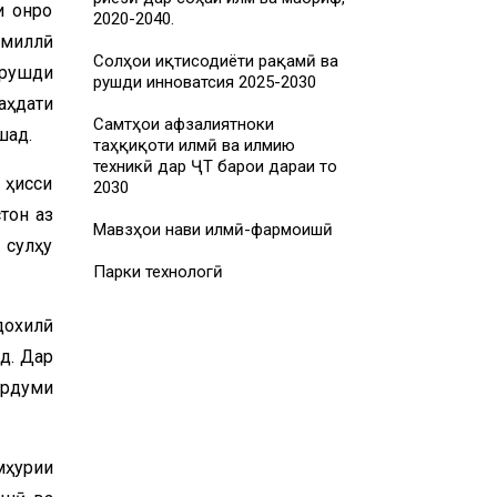
и онро
2020-2040.
 миллӣ
Солҳои иқтисодиёти рақамӣ ва
 рушди
рушди инноватсия 2025-2030
аҳдати
Самтҳои афзалиятноки
шад.
таҳқиқоти илмӣ ва илмию
техникӣ дар ҶТ барои дараи то
 ҳисси
2030
тон аз
Мавзҳои нави илмӣ-фармоишӣ
 сулҳу
Парки технологӣ
дохилӣ
д. Дар
ардуми
мҳурии