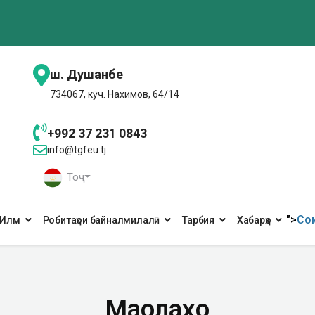
ш. Душанбе
734067, кӯч. Нахимов, 64/14
+992 37 231 0843
info@tgfeu.tj
Тоҷ
">
Сом
Илм
Робитаҳои байналмилалӣ
Тарбия
Хабарҳо
Мақолаҳо