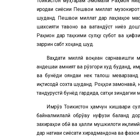
Тоҷикистон муҳтарам Эмомалӣ Раҳмон ниҳо
иродаи сиёсии Пешвои миллат музокироти 
шуданд. Пешвои миллат дар лаҳзаҳое масъ
шахсияти тавоно ва ватандӯст ниёз до
Раҳмон дар таҳкими сулҳу субот ва ҳифз
заррин сабт хоҳанд шуд.
Ваҳдати миллӣ воқеан сарнавишти м
андешаи амният ва рӯзгори худ буданд, им
ва бунёди ояндаи нек талош меварзанд.
иқтисодӣ сохта шуданд. Роҳҳои замонавӣ, н
тандурустӣ бунёд гардида, сатҳи зиндагии 
Имрӯз Тоҷикистон ҳамчун кишвари су
байналмилалӣ обрӯву нуфузи баланд дор
захираҳои обӣ ва ҳалли мушкилоти иқлимӣ 
дар натиҷаи сиёсати хирадмандона ва фазои 