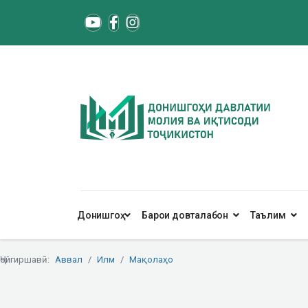
Донишгоҳ
Барои довталабон
Таълим
Ҷойгиршавӣ:
Аввал
Илм
Мақолаҳо