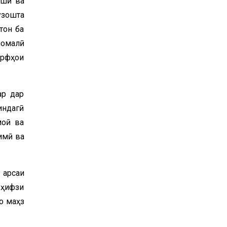
ешӣ ва
узошта
тон ба
момалӣ
арфҳои
ар дар
индагӣ
моӣ ва
имӣ ва
 арсаи
 ҳифзи
о маҳз