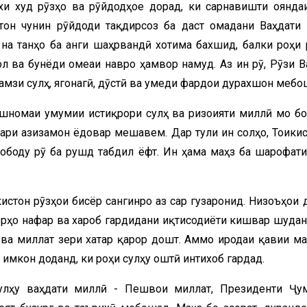
и худ рӯзҳо ва рӯйдодҳое дорад, ки сарнавишти оянда
тон чунин рӯйдоди тақдирсоз ба даст омадани Ваҳдати
на танҳо ба ҷанги шаҳрвандӣ хотима бахшид, балки роҳи
ол ва бунёди ҷомеаи навро ҳамвор намуд. Аз ин рӯ, Рӯзи В
рамзи сулҳ, ягонагӣ, дӯстӣ ва умеди фардои дурахшон мебо
ишномаи умумии истиқрори сулҳ ва ризоияти миллӣ мо бо
ри азизамон ёдовар мешавем. Дар тули ин солҳо, Тоҷикис
ободу рӯ ба рушд табдил ёфт. Ин ҳама маҳз ба шарофати
кистон рӯзҳои бисёр сангинро аз сар гузаронид. Низоъҳои 
азорҳо нафар ва хароб гардидани иқтисодиёти кишвар шудан
 ва миллат зери хатар қарор дошт. Аммо иродаи қавии м
 имкон доданд, ки роҳи сулҳу оштӣ интихоб гардад.
улҳу ваҳдати миллӣ - Пешвои миллат, Президенти Ҷу