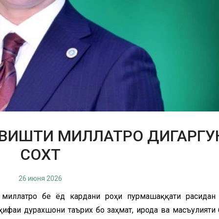
НАВИШТИ МИЛЛАТРО ДИГАРГУ
СОХТ
26 июня 2026
 миллатро бе ёд кардани роҳи пурмашаққати расидан
саҳифаи дурахшони таърих бо заҳмат, ирода ва масъулияти 