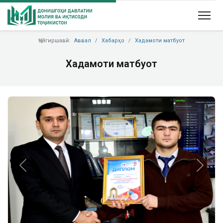
Ҷойгиршавӣ:
Аввал
Хабарҳо
Хадамоти матбуот
Хадамоти матбуот
Previous
Next