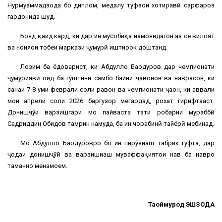
Нурмуҳаммадзода бо диплом, медалу туҳфаҳои хотиравӣ сарфароз
гардонида шуд.
Бояд қайд кард, ки дар ин мусобиқа намояндагон аз се вилоят
ва ноҳияҳои тобеи маркази ҷумҳурӣ иштирок доштанд.
Лозим ба ёдоварист, ки Абдулло Баҳодуров дар чемпионати
ҷумҳуриявӣ оид ба гӯштини самбо байни ҷавонон ва наврасон, ки
санаи 7-8-уми феврали соли равон ва чемпионати ҷаҳон, ки аввали
моҳи апрели соли 2026 баргузор мегардад, роҳхат гирифтааст.
Донишҷӯи варзишгари мо пайваста таҳти роҳбарии мураббӣ
Садриддин Обидов тамрин намуда, ба ин чорабинӣ тайёрӣ мебинад.
Мо Абдулло Баҳодуровро бо ин пирӯзиаш табрик гуфта, дар
ҷодаи донишҷӯӣ ва варзишиаш муваффақиятҳои нав ба навро
таманно менамоем.
Тағоймурод ЭШЗОДА