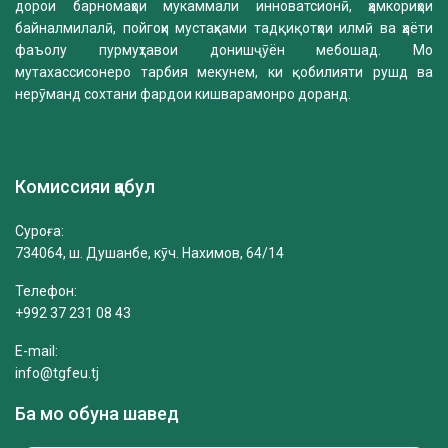
дорои барномаҳои мукаммали инноватсионӣ, ҳамкориҳои
байналмилалӣ, пойгоҳи мустаҳками тадқиқотҳои илмӣ ва ҳаёти
фаъолу пурмуҳтавои донишҷӯён мебошад. Мо
мутахассисонеро тарбия мекунем, ки қобилияти рушд ва
нерӯманд сохтани фардои кишварамонро доранд.
Комиссияи қабул
Суроға:
734064, ш. Душанбе, кӯч. Нахимов, 64/14
Телефон:
+992 37 231 08 43
E-mail:
info@tgfeu.tj
Ба мо обуна шавед