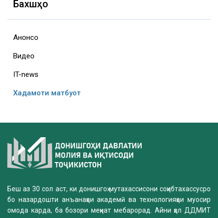
Бахшҳо
Анонсҳо
Видео
IT-news
Хадамоти матбуот
Беш аз 30 сол аст, ки донишгоҳ мутахассисони соҳибтахассусро
бо назардошти анъанаҳои академӣ ва технологияҳои муосир
омода карда, ба бозори меҳнат мебарорад. Айни ҳол ДДМИТ