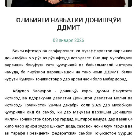
ҒОЛИБИЯТИ НАВБАТИИ ДОНИШҶӮИ
ДДМИТ
08 января 2026
Боиси ифтихор ва сарфарозист, ки музаффариятҳои варзишии
донишҷӯёни мо рӯз аз рӯз афзуда истодааст. Онҳо дар мусобиқаҳои
варзишии бонуфузи сатҳи ҷумҳуриявӣ ва байналмилалӣ иштирок
намуда, бо пирӯзиҳои варзишиашон на танҳо номи ДДМИТ, балки
нуфузи Ҷумҳурии Тоҷикистонро дар арсаи ҷаҳон боло мебардорад.
Абдулло Баҳодуров - донишҷӯи курси дуюми факултети
иқтисод ва идоракунии давлатии Донишгоҳи давлатии молия ва
иқтисоди Тоҷикистон 28-уми декабри соли 2025 дар мусобиқаи
ҷумҳуриявӣ оид ба самбо, ки дар Маҷмааи варзишии Донишгоҳи
миллии Тоҷикистон баргузор гардид, иштирок намуда, дар вазни 64
кило чаҳор ҳарифи худро шикаст дода, сазовои ҷойи якум гардид ва
аз тарафи Президенти федератсияи самбои Тоҷикистон Зуҳуршо