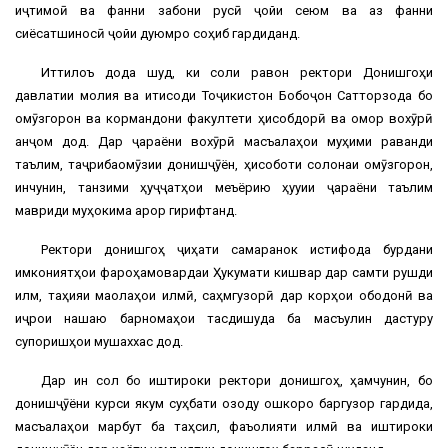
иҷтимоӣ ва фанни забони русӣ ҷойи сеюм ва аз фанни
сиёсатшиносӣ ҷойи дуюмро соҳиб гардиданд.
Иттилоъ дода шуд, ки соли равон ректори Донишгоҳи
давлатии молия ва иқтисоди Тоҷикистон Бобоҷон Сатторзода бо
омӯзгорон ва кормандони факултети ҳисобдорӣ ва омор вохӯрӣ
анҷом дод. Дар ҷараёни вохӯрӣ масъалаҳои муҳими раванди
таълим, таҷрибаомӯзии донишҷӯён, ҳисоботи солонаи омӯзгорон,
инчунин, танзими ҳуҷҷатҳои меъёрию ҳуқуқии ҷараёни таълим
мавриди муҳокима қарор гирифтанд.
Ректори донишгоҳ ҷиҳати самаранок истифода бурдани
имкониятҳои фароҳамовардаи Ҳукумати кишвар дар самти рушди
илм, таҳияи мақолаҳои илмӣ, саҳмгузорӣ дар корҳои ободонӣ ва
иҷрои нақшаю барномаҳои тасдиқшуда ба масъулин дастуру
супоришҳои мушаххас дод.
Дар ин сол бо иштироки ректори донишгоҳ, ҳамчунин, бо
донишҷӯёни курси якум суҳбати озоду ошкоро баргузор гардида,
масъалаҳои марбут ба таҳсил, фаъолияти илмӣ ва иштироки