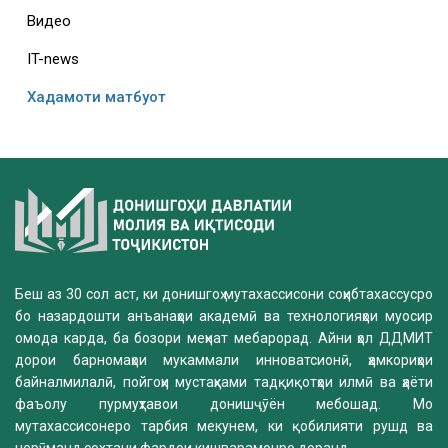
Видео
IT-news
Хадамоти матбуот
Беш аз 30 сол аст, ки донишгоҳ мутахассисони соҳибтахассусро
бо назардошти анъанаҳои академӣ ва технологияҳои муосир
омода карда, ба бозори меҳнат мебарорад. Айни ҳол ДДМИТ
дорои барномаҳои мукаммали инноватсионӣ, ҳамкориҳои
байналмилалӣ, пойгоҳи мустаҳками тадқиқотҳои илмӣ ва ҳаёти
фаъолу пурмуҳтавои донишҷӯён мебошад. Мо
мутахассисонеро тарбия мекунем, ки қобилияти рушд ва
нерӯманд сохтани фардои кишварамонро доранд.