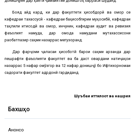
донишҷӯён дар ҳаёти ҷамъиятии донишгоҳ баррасӣ шуданд.
Бояд қайд кард, ки дар факултети ҳисобдорӣ ва омор се
кафедраи тахассусӣ - кафедраи баҳисобгирии муҳосибӣ, кафедраи
таҳлили иқтисодӣ ва омор, инчунин, кафедраи аудит ва ревизия
фаъолият намуда, дар омода намудани мутахассисони
рақобатпазир саҳми назаррас мегузоранд.
Дар фарҷоми ҷаласаи ҳисоботӣ барои саҳми арзанда дар
пешрафти фаъолияти факултет ва ба даст овардани натиҷаҳои
назаррас 5 нафар омӯзгор ва 12 нафар донишҷӯ бо Ифтихорномаи
садорати факултет қадрдонӣ гардиданд.
Шуъбаи иттилоот ва нашрия
Бахшҳо
Анонсҳо