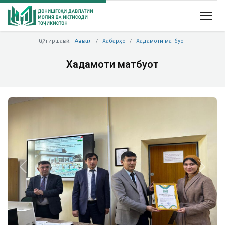
Ҷойгиршавӣ:
Аввал
Хабарҳо
Хадамоти матбуот
Хадамоти матбуот
Previous
Next