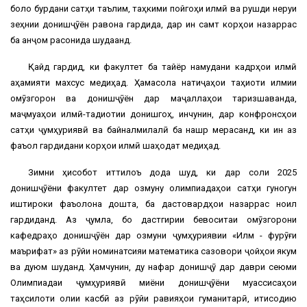
боло бурдани сатҳи таълим, таҳкими пойгоҳи илмӣ ва рушди неруи
зеҳнии донишҷӯён равона гардида, дар ин самт корҳои назаррас
ба анҷом расонида шудаанд.
Қайд гардид, ки факултет ба тайёр намудани кадрҳои илмӣ
аҳамияти махсус медиҳад. Ҳамасола натиҷаҳои таҳқиқоти илмии
омӯзгорон ва донишҷӯён дар маҷаллаҳои тақризшаванда,
маҷмуаҳои илмӣ-тадқиқотии донишгоҳ, инчунин, дар конфронсҳои
сатҳи ҷумҳуриявӣ ва байналмилалӣ ба нашр мерасанд, ки ин аз
фаъол гардидани корҳои илмӣ шаҳодат медиҳад.
Зимни ҳисобот иттилоъ дода шуд, ки дар соли 2025
донишҷӯёни факултет дар озмуну олимпиадаҳои сатҳи гуногун
иштироки фаъолона дошта, ба дастовардҳои назаррас ноил
гардиданд. Аз ҷумла, бо дастгирии бевоситаи омӯзгорони
кафедраҳо донишҷӯён дар озмуни ҷумҳуриявии «Илм - фурӯғи
маърифат» аз рӯйи номинатсияи математика сазовори ҷойҳои якум
ва дуюм шуданд. Ҳамчунин, ду нафар донишҷӯ дар даври сеюми
Олимпиадаи ҷумҳуриявӣ миёни донишҷӯёни муассисаҳои
таҳсилоти олии касбӣ аз рӯйи равияҳои гуманитарӣ, иқтисодию