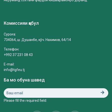
Комиссияи қабул
Суроға:
734064, ш. Душанбе, кӯч. Нахимов, 64/14
Телефон:
+992 37 231 08 43
E-mail:
info@tgfeu.tj
Ба мо обуна шавед
Please fill the required field.