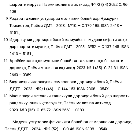
шароити имрӯза, Паёми молия ва иқтисод №4/2 (34) 2022 С. 96-
108
Роҳҳои таъмини устувории молиявии бонкӣ дар Ҷумҳурии
Тоҷикистон, Паёми ДМТ. - 2023. -№10. – С.179-185. ISSN 2413 –
5151.,
Идоракунии дороиҳои бонкӣ ва муайян намудани сифати онҳо
дар шароити муосир, Паёми ДМТ. - 2023. -№52. – С.137-145. ISSN
2413 – 5151.,
Арзёбии хавфҳои муосири бонкӣ ва таъсири онҳо ба сифати
дороиҳо, Паёми молия ва иқтисод. 2023. № 1 (35). С. 21-31. ISSN
2663 – 0389.
Баҳодиҳии идоракунии самараноки дороиҳои бонкӣ, Паёми
ДДТТ. - 2023. -№2/1 (46) – С.144-153. ISSN 2308 – 054Х.
Масъалаҳои актуалии ташаккули дороиҳои бонкӣ дар шароити
рақамикунонии иқтисодиёт, Паёми молия ва иқтисод.
2023. № 3 (35). С. 62-72. ISSN 2663 – 0389.
Модели устувории фаъолияти бонкӣ ва самаранокии дороиҳо,
Паёми ДДТТ. - 2024. -№ 2 (52) – С.0-46. ISSN 2308 – 054Х.