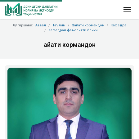
Ҷойгиршавӣ:
Аввал
Таълим
Ҳайати кормандон
Кафедра
Кафедраи фаъолияти бонкӣ
Ҳайати кормандон