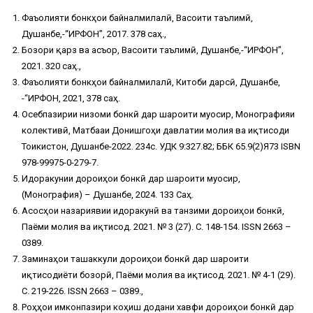
Фаъолияти бонкҳои байналмилалӣ, Васоити таълимӣ,
Душанбе,-“ИРФОН”, 2017. 378 саҳ.,
Бозори қарз ва асъор, Васоити таълимӣ, Душанбе,-“ИРФОН”,
2021. 320 саҳ.,
Фаъолияти бонкҳои байналмилалӣ, Китоби дарсӣ, Душанбе,
-“ИРФОН, 2021, 378 саҳ.
Осебпазирии низоми бонкӣ дар шароити муосир, Монографияи
колективӣ, Матбааи Донишгоҳи давлатии молия ва иқтисоди
Тоҷикистон, Душанбе-2022. 234с. УДК 9:327.82; ББК 65.9(2)Я73 ISBN
978-99975-0-279-7.
Идоракунии дороиҳои бонкӣ дар шароити муосир,
(Монография) – Душанбе, 2024. 133 Саҳ.
Асосҳои назариявии идоракунӣ ва танзими дороиҳои бонкӣ,
Паёми молия ва иқтисод. 2021. № 3 (27). С. 148-154. ISSN 2663 –
0389.
Заминаҳои ташаккули дороиҳои бонкӣ дар шароити
иқтисодиёти бозорӣ, Паёми молия ва иқтисод. 2021. № 4-1 (29).
С. 219-226. ISSN 2663 – 0389.,
Роҳҳои имконпазири коҳиш додани хавфи дороиҳои бонкӣ дар