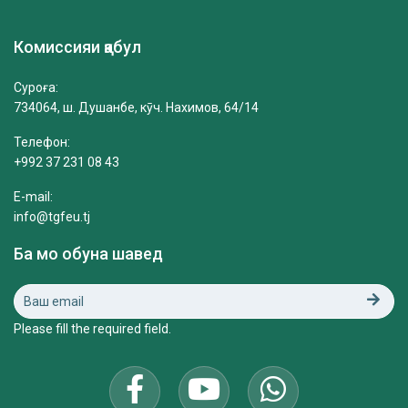
Комиссияи қабул
Суроға:
734064, ш. Душанбе, кӯч. Нахимов, 64/14
Телефон:
+992 37 231 08 43
E-mail:
info@tgfeu.tj
Ба мо обуна шавед
Please fill the required field.