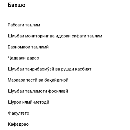
Бахшҳо
Раёсати таълим
Шуъбаи мониторинг ва идораи сифати таълим
Барномаҳои таълимӣ
Ҷадвали дарсҳо
Шуъбаи таҷрибаомӯзӣ ва рушди касбият
Маркази тестӣ ва бақайдгирӣ
Шуъбаи таълимоти фосилавӣ
Шурои илмӣ-методӣ
Факултетҳо
Кафедраҳо