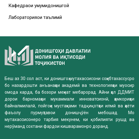
Кафедраҳои умумидонишгоҳӣ
Лабораторияҳои таълимӣ
Беш аз 30 сол аст, ки донишгоҳ мутахассисони соҳибтахассусро
бо назардошти анъанаҳои академӣ ва технологияҳои муосир
омода карда, ба бозори меҳнат мебарорад. Айни ҳол ДДМИТ
дорои барномаҳои мукаммали инноватсионӣ, ҳамкориҳои
байналмилалӣ, пойгоҳи мустаҳками тадқиқотҳои илмӣ ва ҳаёти
фаъолу пурмуҳтавои донишҷӯён мебошад. Мо
мутахассисонеро тарбия мекунем, ки қобилияти рушд ва
нерӯманд сохтани фардои кишварамонро доранд.