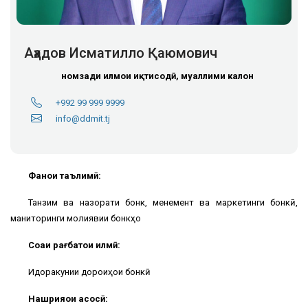
Аҳадов Исматилло Қаюмович
номзади илмҳои иқтисодӣ, муаллими калон
+992 99 999 9999
info@ddmit.tj
Фанҳои таълимӣ:
Танзим ва назорати бонк, менеҷмент ва маркетинги бонкӣ,
маниторинги молиявии бонкҳо
Соҳаи рағбатҳои илмӣ:
Идоракунии дороиҳои бонкӣ
Нашрияҳои асосӣ: